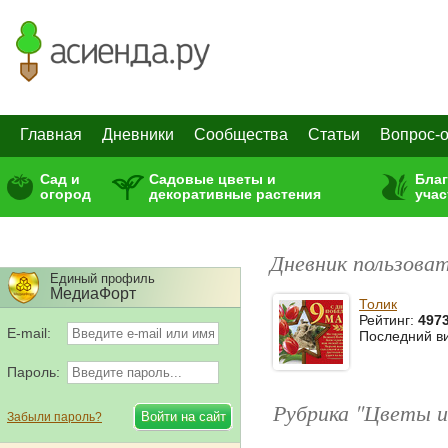
Главная
Дневники
Сообщества
Статьи
Вопрос-о
Сад и
Садовые цветы и
Бла
огород
декоративные растения
учас
Дневник пользоват
Единый профиль
МедиаФорт
Толик
Рейтинг:
497
E-mail:
Последний в
Пароль:
Рубрика "Цветы и
Забыли пароль?