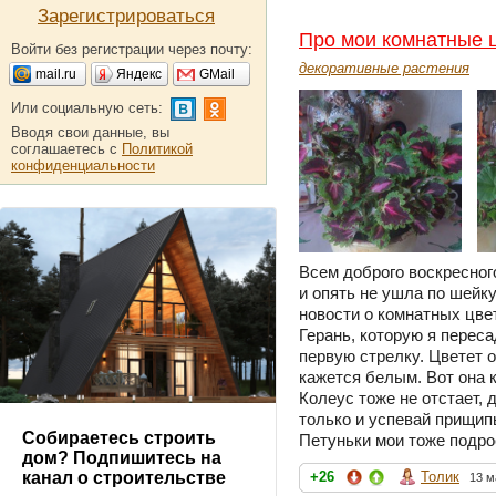
Зарегистрироваться
Про мои комнатные 
Войти без регистрации через почту:
декоративные растения
mail.ru
Яндекс
GMail
Или социальную сеть:
Вводя свои данные, вы
соглашаетесь с
Политикой
конфиденциальности
Всем доброго воскресног
и опять не ушла по шейку
новости о комнатных цвет
Герань, которую я переса
первую стрелку. Цветет 
кажется белым. Вот она к
Колеус тоже не отстает, 
только и успевай прищип
Собираетесь строить
Петуньки мои тоже подро
дом? Подпишитесь на
+26
Толик
канал о строительстве
13 м