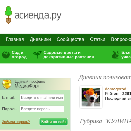
Главная
Дневники
Сообщества
Статьи
Вопрос-о
Сад и
Садовые цветы и
Бла
огород
декоративные растения
учас
Дневник пользова
Единый профиль
МедиаФорт
domogorod
Рейтинг:
226
E-mail:
Последний в
Пароль:
Рубрика "КУЛИН
Забыли пароль?