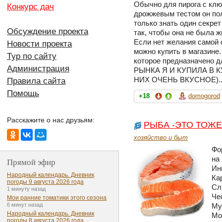
Обычно для пирога с клю
Конкурс дач
дрожжевым тестом он пол
только знать один секрет
Обсуждение проекта
так, чтобы она не была ж
Если нет желания самой 
Новости проекта
можно купить в магазине.
Тур по сайту
которое предназначено 
Администрация
РЫНКА Я И КУПИЛА В 
НИХ ОЧЕНЬ ВКУСНОЕ).
Правила сайта
Помощь
+18
domogorod
Расскажите о нас друзьям:
РЫБА -ЭТО ТОЖЕ
хозяйство и быт
Фо
на
Прямой эфир
Ин
Народный календарь. Дневник
Ка
погоды 9 августа 2026 года
Сл
1 минуту назад
Че
Мои ранние томатики этого сезона
6 минут назад
Му
Народный календарь. Дневник
Мо
погоды 8 августа 2026 года