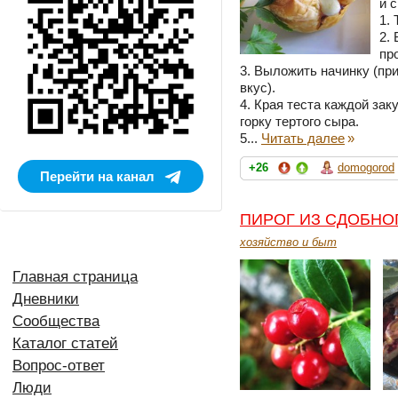
и 
1.
2.
пр
3. Выложить начинку (пр
вкус).
4. Края теста каждой зак
горку тертого сыра.
5...
Читать далее
»
+26
domogorod
Перейти на канал
ПИРОГ ИЗ СДОБНО
хозяйство и быт
Главная страница
Дневники
Сообщества
Каталог статей
Вопрос-ответ
Люди