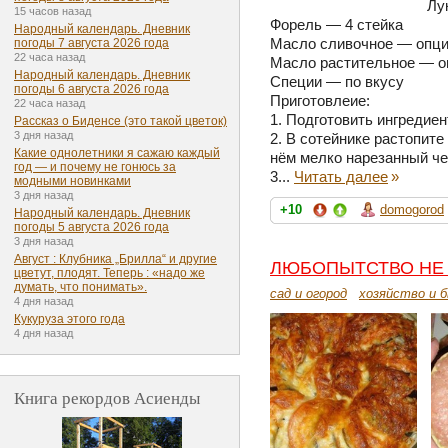
Лу
15 часов назад
Форель — 4 стейка
Народный календарь. Дневник
Масло сливочное — опц
погоды 7 августа 2026 года
22 часа назад
Масло растительное — о
Народный календарь. Дневник
Специи — по вкусу
погоды 6 августа 2026 года
Приготовлеие:
22 часа назад
1. Подготовить ингредиен
Рассказ о Биденсе (это такой цветок)
3 дня назад
2. В сотейнике растопите
Какие однолетники я сажаю каждый
нём мелко нарезанный че
год — и почему не гонюсь за
3...
Читать далее
»
модными новинками
3 дня назад
+10
domogorod
Народный календарь. Дневник
погоды 5 августа 2026 года
3 дня назад
Август : Клубника „Брилла“ и другие
ЛЮБОПЫТСТВО НЕ 
цветут, плодят. Теперь : «надо же
думать, что понимать».
сад и огород
хозяйство и 
4 дня назад
Кукуруза этого года
4 дня назад
Книга рекордов Асиенды