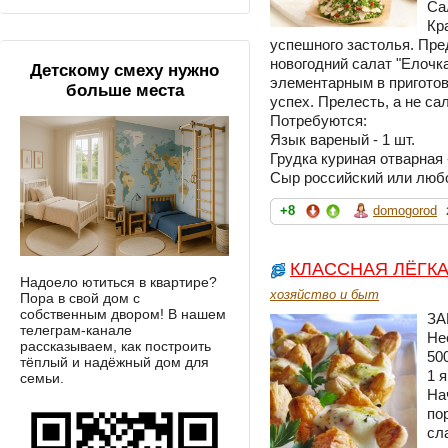
Са
Кр
успешного застолья. Пре
новогодний салат "Елочк
Детскому смеху нужно
элементарным в приготов
больше места
успех. Прелесть, а не сал
Потребуются:
Язык вареный - 1 шт.
Грудка куриная отварная -
Сыр российский или любой
+8
domogorod
КЛАССНАЯ ЛЁГКА
Надоело ютиться в квартире?
хозяйство и быт
Пора в свой дом с
собственным двором! В нашем
ЗА
телеграм-канале
Не
рассказываем, как построить
50
тёплый и надёжный дом для
1 
семьи.
На
по
сл