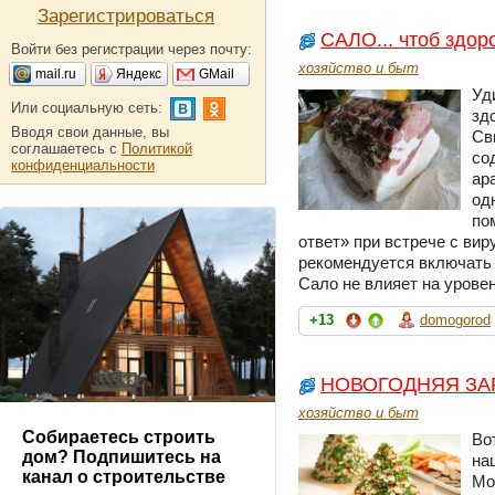
Зарегистрироваться
САЛО... чтоб здор
Войти без регистрации через почту:
хозяйство и быт
mail.ru
Яндекс
GMail
Уд
Или социальную сеть:
зд
Вводя свои данные, вы
Св
соглашаетесь с
Политикой
со
конфиденциальности
ар
од
по
ответ» при встрече с ви
рекомендуется включать 
Сало не влияет на уровен
+13
domogorod
НОВОГОДНЯЯ ЗА
хозяйство и быт
Собираетесь строить
Во
дом? Подпишитесь на
на
канал о строительстве
Мо