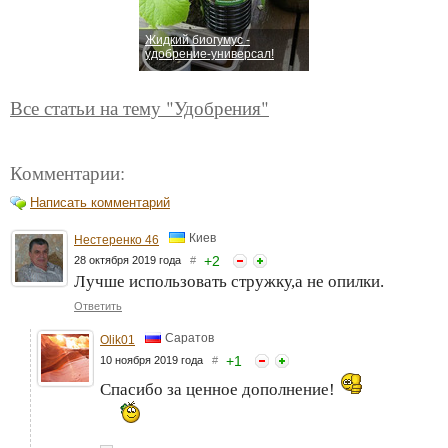
Жидкий биогумус -
удобрение-универсал!
Все статьи на тему "Удобрения"
Комментарии:
Написать комментарий
Киев
Нестеренко 46
+
2
28 октября 2019 года
#
Лучше использовать стружку,а не опилки.
Ответить
Саратов
Olik01
+
1
10 ноября 2019 года
#
Спасибо за ценное дополнение!