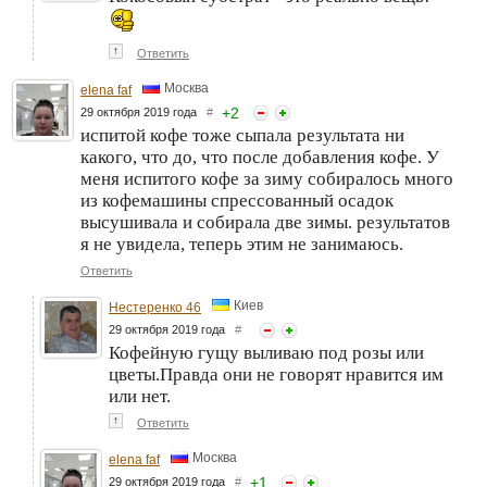
↑
Ответить
Москва
elena faf
+
2
29 октября 2019 года
#
испитой кофе тоже сыпала результата ни
какого, что до, что после добавления кофе. У
меня испитого кофе за зиму собиралось много
из кофемашины спрессованный осадок
высушивала и собирала две зимы. результатов
я не увидела, теперь этим не занимаюсь.
Ответить
Киев
Нестеренко 46
29 октября 2019 года
#
Кофейную гущу выливаю под розы или
цветы.Правда они не говорят нравится им
или нет.
↑
Ответить
Москва
elena faf
+
1
29 октября 2019 года
#