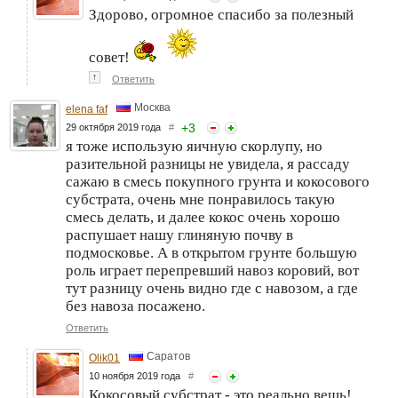
Здорово, огромное спасибо за полезный
совет!
↑
Ответить
Москва
elena faf
+
3
29 октября 2019 года
#
я тоже использую яичную скорлупу, но
разительной разницы не увидела, я рассаду
сажаю в смесь покупного грунта и кокосового
субстрата, очень мне понравилось такую
смесь делать, и далее кокос очень хорошо
распушает нашу глиняную почву в
подмосковье. А в открытом грунте большую
роль играет перепревший навоз коровий, вот
тут разницу очень видно где с навозом, а где
без навоза посажено.
Ответить
Саратов
Olik01
10 ноября 2019 года
#
Кокосовый субстрат - это реально вещь!