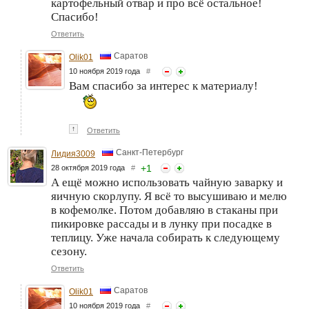
картофельный отвар и про всё остальное!
Спасибо!
Ответить
Саратов
Olik01
10 ноября 2019 года
#
Вам спасибо за интерес к материалу!
↑
Ответить
Санкт-Петербург
Лидия3009
+
1
28 октября 2019 года
#
А ещё можно использовать чайную заварку и
яичную скорлупу. Я всё то высушиваю и мелю
в кофемолке. Потом добавляю в стаканы при
пикировке рассады и в лунку при посадке в
теплицу. Уже начала собирать к следующему
сезону.
Ответить
Саратов
Olik01
10 ноября 2019 года
#