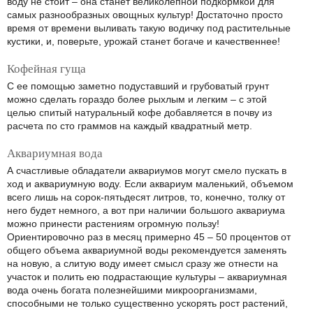
воду не стоит – она станет великолепной подкормкой для
самых разнообразных овощных культур! Достаточно просто
время от времени выливать такую водичку под растительные
кустики, и, поверьте, урожай станет богаче и качественнее!
Кофейная гуща
С ее помощью заметно подуставший и грубоватый грунт
можно сделать гораздо более рыхлым и легким – с этой
целью спитый натуральный кофе добавляется в почву из
расчета по сто граммов на каждый квадратный метр.
Аквариумная вода
А счастливые обладатели аквариумов могут смело пускать в
ход и аквариумную воду. Если аквариум маленький, объемом
всего лишь на сорок-пятьдесят литров, то, конечно, толку от
него будет немного, а вот при наличии большого аквариума
можно принести растениям огромную пользу!
Ориентировочно раз в месяц примерно 45 – 50 процентов от
общего объема аквариумной воды рекомендуется заменять
на новую, а слитую воду имеет смысл сразу же отнести на
участок и полить ею подрастающие культуры – аквариумная
вода очень богата полезнейшими микроорганизмами,
способными не только существенно ускорять рост растений,