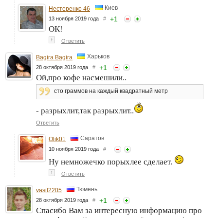
Киев
Нестеренко 46
+
1
13 ноября 2019 года
#
ОК!
↑
Ответить
Харьков
Bagira Bagira
+
1
28 октября 2019 года
#
Ой,про кофе насмешили..
сто граммов на каждый квадратный метр
- разрыхлит,так разрыхлит..
Ответить
Саратов
Olik01
10 ноября 2019 года
#
Ну немножечко порыхлее сделает.
↑
Ответить
Тюмень
vasil2205
+
1
28 октября 2019 года
#
Спасибо Вам за интересную информацию про