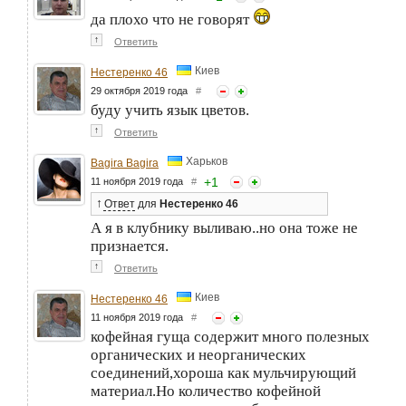
да плохо что не говорят
↑
Ответить
Киев
Нестеренко 46
29 октября 2019 года
#
буду учить язык цветов.
↑
Ответить
Харьков
Bagira Bagira
+
1
11 ноября 2019 года
#
↑
Ответ
для
Нестеренко 46
А я в клубнику выливаю..но она тоже не
признается.
↑
Ответить
Киев
Нестеренко 46
11 ноября 2019 года
#
кофейная гуща содержит много полезных
органических и неорганических
соединений,хороша как мульчирующий
материал.Но количество кофейной