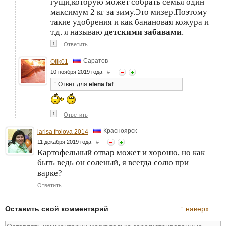
гущи,которую может собрать семья один
максимум 2 кг за зиму.Это мизер.Поэтому
такие удобрения и как банановая кожура и
т.д. я называю
детскими забавами
.
↑
Ответить
Саратов
Olik01
10 ноября 2019 года
#
↑
Ответ
для
elena faf
↑
Ответить
Красноярск
larisa frolova 2014
11 декабря 2019 года
#
Картофельный отвар может и хорошо, но как
быть ведь он соленый, я всегда солю при
варке?
Ответить
Оставить свой комментарий
↑
наверх