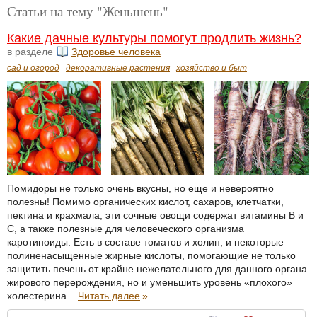
Статьи на тему "Женьшень"
Какие дачные культуры помогут продлить жизнь?
в разделе
Здоровье человека
сад и огород
декоративные растения
хозяйство и быт
Помидоры не только очень вкусны, но еще и невероятно
полезны! Помимо органических кислот, сахаров, клетчатки,
пектина и крахмала, эти сочные овощи содержат витамины B и
C, а также полезные для человеческого организма
каротиноиды. Есть в составе томатов и холин, и некоторые
полиненасыщенные жирные кислоты, помогающие не только
защитить печень от крайне нежелательного для данного органа
жирового перерождения, но и уменьшить уровень «плохого»
холестерина...
Читать далее
»