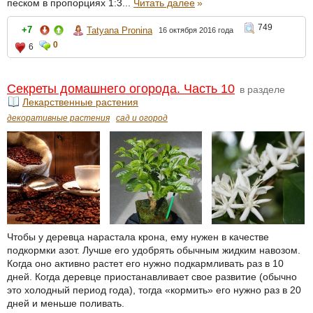
песком в пропорциях 1:3...
Читать далее
»
749
+7
Tatyana Pronina
16 октября 2016 года
0
6
Секреты домашнего огорода. Часть 10
в разделе
Лекарственные растения
декоративные растения
сад и огород
Чтобы у деревца нарастала крона, ему нужен в качестве
подкормки азот. Лучше его удобрять обычным жидким навозом.
Когда оно активно растет его нужно подкармливать раз в 10
дней. Когда деревце приостанавливает свое развитие (обычно
это холодный период года), тогда «кормить» его нужно раз в 20
дней и меньше поливать.