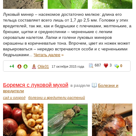
Луковый минер – насекомое достаточно мелкое: длина его
тельца составляет всего лишь от 1,7 до 2,5 мм. Головки у этих
вредителей, так же, как и бедрышки с плечиками, желтенькие, а
брюшки, щитки и среднеспинки – черненькие с легким
сероватым налетом. Лапки и голени луковых минеров
окрашены в коричневатые тона. Впрочем, цвет их ножек может
варьироваться – нередко встречаются особи и с черненькими
бедрышками...
Читать далее
»
687
3
0
+4
Olik01
17 октября 2015 года
Боремся с луковой мухой
в разделе
Болезни и
вредители
сад и огород
болезни и вредители растений