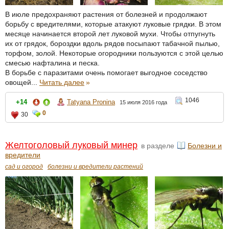
В июле предохраняют растения от болезней и продолжают
борьбу с вредителями, которые атакуют луковые грядки. В этом
месяце начинается второй лет луковой мухи. Чтобы отпугнуть
их от грядок, бороздки вдоль рядов посыпают табачной пылью,
торфом, золой. Некоторые огородники пользуются с этой целью
смесью нафталина и песка.
В борьбе с паразитами очень помогает выгодное соседство
овощей...
Читать далее
»
1046
+14
Tatyana Pronina
15 июля 2016 года
0
30
Желтоголовый луковый минер
в разделе
Болезни и
вредители
сад и огород
болезни и вредители растений