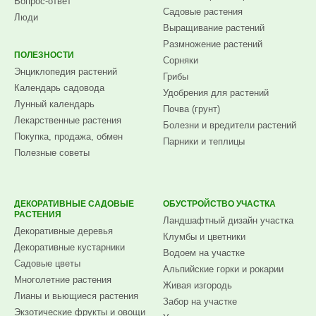
Вопрос-ответ
Садовые растения
Люди
Выращивание растений
Размножение растений
ПОЛЕЗНОСТИ
Сорняки
Энциклопедия растений
Грибы
Календарь садовода
Удобрения для растений
Лунный календарь
Почва (грунт)
Лекарственные растения
Болезни и вредители растений
Покупка, продажа, обмен
Парники и теплицы
Полезные советы
ДЕКОРАТИВНЫЕ САДОВЫЕ
ОБУСТРОЙСТВО УЧАСТКА
РАСТЕНИЯ
Ландшафтный дизайн участка
Декоративные деревья
Клумбы и цветники
Декоративные кустарники
Водоем на участке
Садовые цветы
Альпийские горки и рокарии
Многолетние растения
Живая изгородь
Лианы и вьющиеся растения
Забор на участке
Экзотические фрукты и овощи