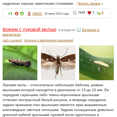
наделены хорошо заметными головками...
Читать далее
»
7648
2
0
+1
Olik01
20 июня 2015 года
Воюем с луковой молью
в разделе
Болезни и
вредители
сад и огород
болезни и вредители растений
Луковая моль – относительно небольшая бабочка, размах
крылышек которой находится в диапазоне от 13 до 16 мм. Ее
передние серенькие либо темно-коричневые крылышки
оттеняет контрастный белый рисунок, а впереди серединок
задних краешков этих крылышек имеются ярко выраженные
клиновидные светлые пятнышки. Задние оснащенные довольно
длинной каймой крылышки луковой моли однотонные и