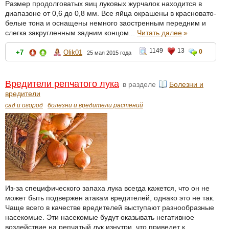
Размер продолговатых яиц луковых журчалок находится в
диапазоне от 0,6 до 0,8 мм. Все яйца окрашены в красновато-
белые тона и оснащены немного заостренным передним и
слегка закругленным задним концом...
Читать далее
»
1149
13
0
+7
Olik01
25 мая 2015 года
Вредители репчатого лука
в разделе
Болезни и
вредители
сад и огород
болезни и вредители растений
Из-за специфического запаха лука всегда кажется, что он не
может быть подвержен атакам вредителей, однако это не так.
Чаще всего в качестве вредителей выступают разнообразные
насекомые. Эти насекомые будут оказывать негативное
воздействие на репчатый лук изнутри, что приведет к