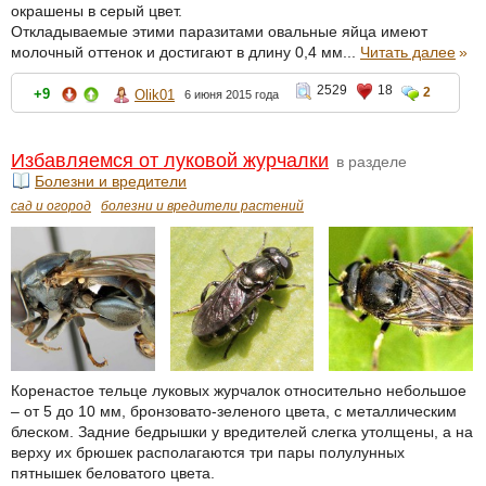
окрашены в серый цвет.
Откладываемые этими паразитами овальные яйца имеют
молочный оттенок и достигают в длину 0,4 мм...
Читать далее
»
2529
18
2
+9
Olik01
6 июня 2015 года
Избавляемся от луковой журчалки
в разделе
Болезни и вредители
сад и огород
болезни и вредители растений
Коренастое тельце луковых журчалок относительно небольшое
– от 5 до 10 мм, бронзовато-зеленого цвета, с металлическим
блеском. Задние бедрышки у вредителей слегка утолщены, а на
верху их брюшек располагаются три пары полулунных
пятнышек беловатого цвета.