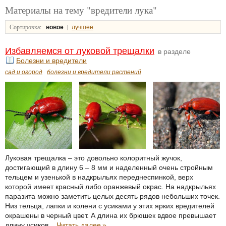
Материалы на тему "вредители лука"
Сортировка:
|
новое
лучшее
Избавляемся от луковой трещалки
в разделе
Болезни и вредители
сад и огород
болезни и вредители растений
Луковая трещалка – это довольно колоритный жучок,
достигающий в длину 6 – 8 мм и наделенный очень стройным
тельцем и узенькой в надкрыльях переднеспинкой, верх
которой имеет красный либо оранжевый окрас. На надкрыльях
паразита можно заметить целых десять рядов небольших точек.
Низ тельца, лапки и колени с усиками у этих ярких вредителей
окрашены в черный цвет. А длина их брюшек вдвое превышает
длину усиков...
Читать далее
»