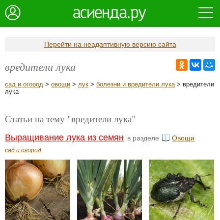
Перейти на неадаптивную версию сайта
вредители лука
сад и огород
>
овощи
>
лук
>
болезни и вредители лука
> вредители
лука
Статьи на тему "вредители лука"
Выращивание лука из семян
в разделе
Овощи
сад и огород