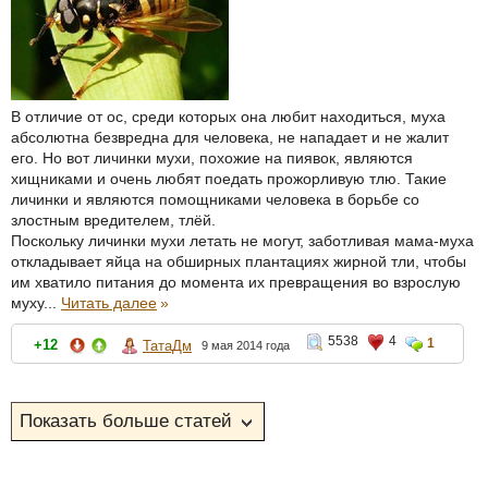
В отличие от ос, среди которых она любит находиться, муха
абсолютна безвредна для человека, не нападает и не жалит
его. Но вот личинки мухи, похожие на пиявок, являются
хищниками и очень любят поедать прожорливую тлю. Такие
личинки и являются помощниками человека в борьбе со
злостным вредителем, тлёй.
Поскольку личинки мухи летать не могут, заботливая мама-муха
откладывает яйца на обширных плантациях жирной тли, чтобы
им хватило питания до момента их превращения во взрослую
муху...
Читать далее
»
5538
4
1
+12
ТатаДм
9 мая 2014 года