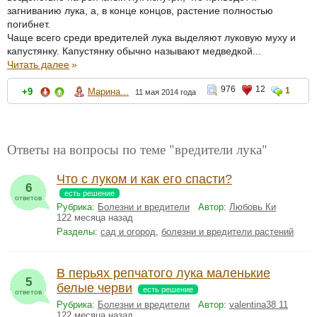
загниванию лука, а, в конце концов, растение полностью
погибнет.
Чаще всего среди вредителей лука выделяют луковую муху и
капустянку. Капустянку обычно называют медведкой...
Читать далее
»
976
12
1
+9
Марина...
11 мая 2014 года
Ответы на вопросы по теме "вредители лука"
Что с луком и как его спасти?
6
есть решение
ответов
Рубрика:
Болезни и вредители
Автор:
Любовь Ки
122 месяца назад
Разделы:
сад и огород
,
болезни и вредители растений
В перьях репчатого лука маленькие
5
белые черви
есть решение
ответов
Рубрика:
Болезни и вредители
Автор:
valentina38 11
122 месяца назад