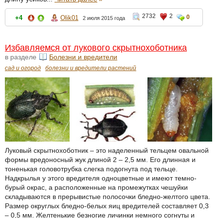
2732
2
0
+4
Olik01
2 июля 2015 года
Избавляемся от лукового скрытнохоботника
в разделе
Болезни и вредители
сад и огород
болезни и вредители растений
Луковый скрытнохоботник – это наделенный тельцем овальной
формы вредоносный жук длиной 2 – 2,5 мм. Его длинная и
тоненькая головотрубка слегка подогнута под тельце.
Надкрылья у этого вредителя одноцветные и имеют темно-
бурый окрас, а расположенные на промежутках чешуйки
складываются в прерывистые полосочки бледно-желтого цвета.
Размер округлых бледно-белых яиц вредителей составляет 0,3
– 0,5 мм. Желтенькие безногие личинки немного согнуты и