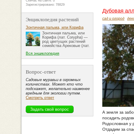
Сейчас на сайте: 0
Зарегистрировано: 78829
Дубовая алл
Энциклопедия растений
сад и огород
дек
Зонтичная пальма, или Корифа
Зонтичная пальма, или
Корифа (лат. Corypha) —
род цветущих растений
семейства Арековые (лат.
Вся энциклопедия
Вопрос-ответ
Садовые муравьи в огромных
количествах. Может кто что
подскажет, желательно наименее
вредным для экологии путем.
Смотреть ответ
А земля за заб
посадить родово
Родословная у 
Отдадим за спа