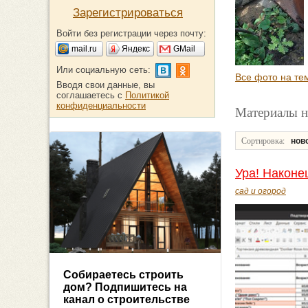
Зарегистрироваться
Войти без регистрации через почту:
mail.ru
Яндекс
GMail
Или социальную сеть:
Все фото на те
Вводя свои данные, вы
соглашаетесь с
Политикой
конфиденциальности
Материалы н
Сортировка:
нов
Ура! Наконец
сад и огород
Собираетесь строить
дом? Подпишитесь на
канал о строительстве