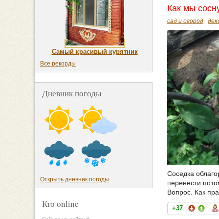
Как мы сосн
сад и огород
дек
Самый красивый курятник
Все рекорды
Дневник погоды
Соседка облаго
Открыть дневник погоды
перенести пото
Вопрос. Как пр
Кто online
+37