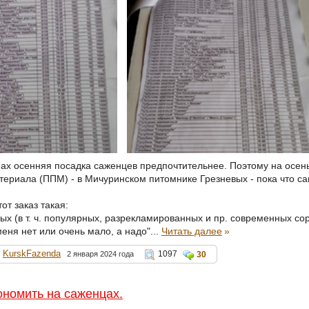
ах осенняя посадка саженцев предпочтительнее. Поэтому на осень
териала (ППМ) - в Мичуринском питомнике Грезневых - пока что са
от заказ такая:
х (в т. ч. популярных, разрекламированных и пр. современных сор
меня нет или очень мало, а надо"...
Читать далее
»
KurskFazenda
1097
2 января 2024 года
30
кономить на саженцах.