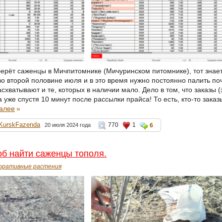
берёт саженцы в Мичпитомнике (Мичуринском питомнике), тот знает
о второй половине июля и в это время нужно постоянно палить почт
схватывают и те, которых в наличии мало. Дело в том, что заказы
 уже спустя 10 минут после рассылки прайса! То есть, кто-то заказ
далее
»
KurskFazenda
770
1
20 июля 2024 года
6
об найти саженцы тополя.
оративные растения