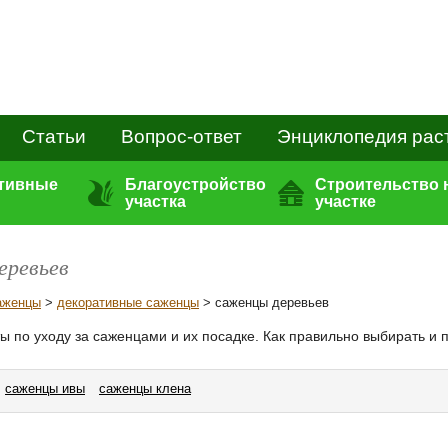
Статьи
Вопрос-ответ
Энциклопедия рас
ативные
Благоустройство
Строительство 
участка
участке
еревьев
аженцы
>
декоративные саженцы
> саженцы деревьев
ы по уходу за саженцами и их посадке. Как правильно выбирать и 
саженцы ивы
саженцы клена