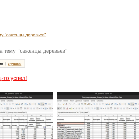
му "саженцы деревьев"
а тему "саженцы деревьев"
|
ое
лучшее
-то успел!