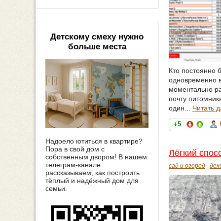
Детскому смеху нужно
больше места
Кто постоянно 
одновременно в
моментально ра
почту питомника
один...
Читать 
+5
Надоело ютиться в квартире?
Пора в свой дом с
Лёгкий спос
собственным двором! В нашем
телеграм-канале
сад и огород
дек
рассказываем, как построить
тёплый и надёжный дом для
семьи.