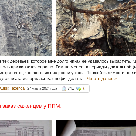
з тех деревьев, которое мне долго никак не удавалось вырастить. 
тополь приживается хорошо. Тем не менее, в периоды длительной (
отря на то, что часть из них росли у тени. По всей видимости, по
угов влага испарялась как нефиг делать...
Читать далее
»
KurskFazenda
741
27 марта 2024 года
2
 заказ саженцев у ППМ.