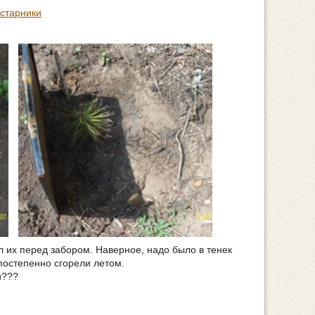
устарники
л их перед забором. Наверное, надо было в тенек
постепенно сгорели летом.
и???