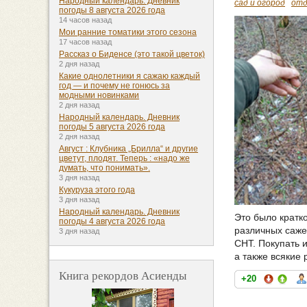
Народный календарь. Дневник
сад и огород
отд
погоды 8 августа 2026 года
14 часов назад
Мои ранние томатики этого сезона
17 часов назад
Рассказ о Биденсе (это такой цветок)
2 дня назад
Какие однолетники я сажаю каждый
год — и почему не гонюсь за
модными новинками
2 дня назад
Народный календарь. Дневник
погоды 5 августа 2026 года
2 дня назад
Август : Клубника „Брилла“ и другие
цветут, плодят. Теперь : «надо же
думать, что понимать».
3 дня назад
Кукуруза этого года
3 дня назад
Народный календарь. Дневник
Это было кратко
погоды 4 августа 2026 года
различных саже
3 дня назад
СНТ. Покупать и
а также всякие 
Книга рекордов Асиенды
+20