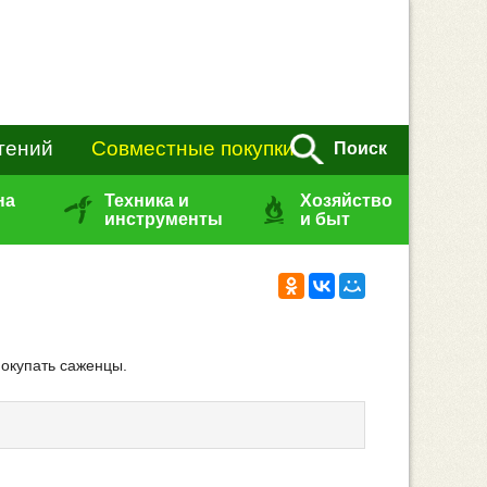
тений
Совместные покупки
Поиск
на
Техника и
Хозяйство
инструменты
и быт
покупать саженцы.