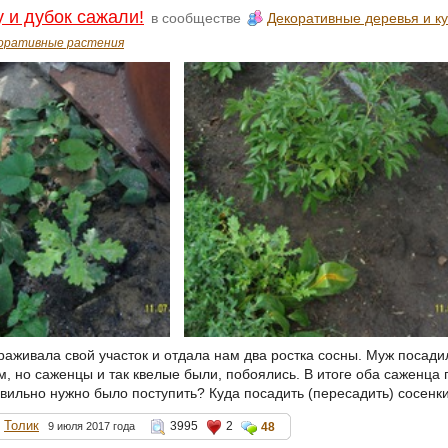
у и дубок сажали!
в сообществе
Декоративные деревья и к
оративные растения
раживала свой участок и отдала нам два ростка сосны. Муж посади
м, но саженцы и так квелые были, побоялись. В итоге оба саженца 
авильно нужно было поступить? Куда посадить (пересадить) сосенк
Толик
3995
2
9 июля 2017 года
48