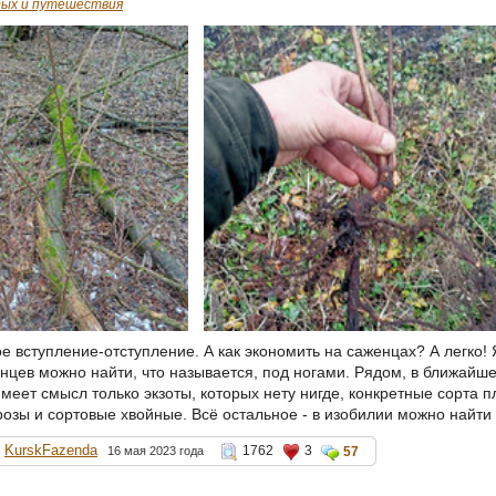
ых и путешествия
е вступление-отступление. А как экономить на саженцах? А легко! 
нцев можно найти, что называется, под ногами. Рядом, в ближайше
меет смысл только экзоты, которых нету нигде, конкретные сорта 
розы и сортовые хвойные. Всё остальное - в изобилии можно найти 
KurskFazenda
1762
3
16 мая 2023 года
57