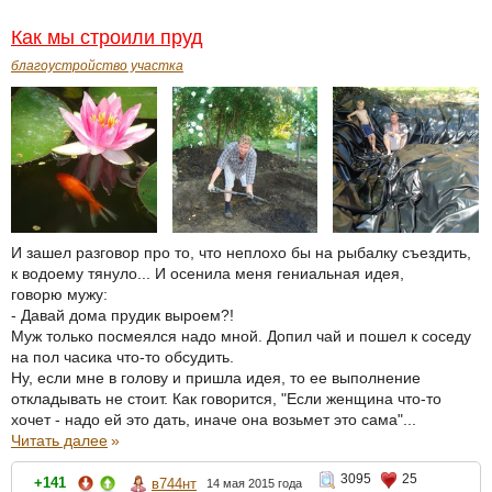
Как мы строили пруд
благоустройство участка
И зашел разговор про то, что неплохо бы на рыбалку съездить,
к водоему тянуло... И осенила меня гениальная идея,
говорю мужу:
- Давай дома прудик выроем?!
Муж только посмеялся надо мной. Допил чай и пошел к соседу
на пол часика что-то обсудить.
Ну, если мне в голову и пришла идея, то ее выполнение
откладывать не стоит. Как говорится, "Если женщина что-то
хочет - надо ей это дать, иначе она возьмет это сама"...
Читать далее
»
3095
25
+141
в744нт
14 мая 2015 года