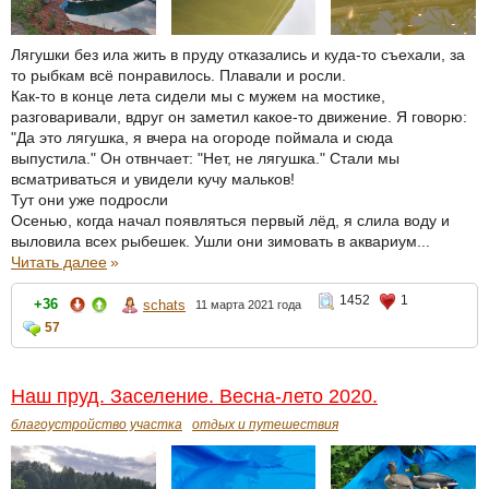
Лягушки без ила жить в пруду отказались и куда-то съехали, за
то рыбкам всё понравилось. Плавали и росли.
Как-то в конце лета сидели мы с мужем на мостике,
разговаривали, вдруг он заметил какое-то движение. Я говорю:
"Да это лягушка, я вчера на огороде поймала и сюда
выпустила." Он отвнчает: "Нет, не лягушка." Стали мы
всматриваться и увидели кучу мальков!
Тут они уже подросли
Осенью, когда начал появляться первый лёд, я слила воду и
выловила всех рыбешек. Ушли они зимовать в аквариум...
Читать далее
»
1452
1
+36
schats
11 марта 2021 года
57
Наш пруд. Заселение. Весна-лето 2020.
благоустройство участка
отдых и путешествия