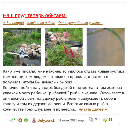
Наш пруд теперь обитаем.
сад и огород
хозяйство и быт
благоустройство участка
Как я уже писала, мне наконец то удалось отдать новые кустики
жимолости, тем людям которые ее просили, а взамен я
получила, чтобы Вы думали - рыбок!
Конечно, пойти на участок без детей я не могла, а там хозяева
увлекли моего ребенка "рыбалкой" рыбы в канаве. Оказывается
они весной ловят на удочку рыб в реке и запускают к себе в
канаву и там их держат до осени. Вот этих самых рыб в
количестве трех штук мне и принесли...
Читать далее
»
782
44
+27
Butyzenok
31 июля 2015 года