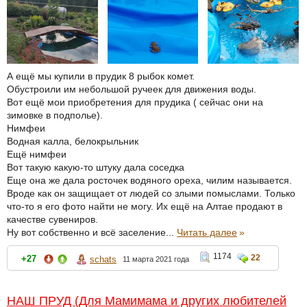
А ещё мы купили в прудик 8 рыбок комет.
Обустроили им небольшой ручеек для движения воды.
Вот ещё мои приобретения для прудика ( сейчас они на
зимовке в подполье).
Нимфеи
Водная калла, белокрыльник
Ещё нимфеи
Вот такую какую-то штуку дала соседка
Еще она же дала росточек водяного ореха, чилим называется.
Вроде как он защищает от людей со злыми помыслами. Только
что-то я его фото найти не могу. Их ещё на Алтае продают в
качестве сувениров.
Ну вот собственно и всё заселение...
Читать далее
»
1174
22
+27
schats
11 марта 2021 года
НАШ ПРУД (Для Мамимама и других любителей