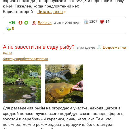
вариант подходит, то пропускаем шаг №2 ,3 и переходим сразу
к №4. Тяжелее, когда предпочтений нет.
Вариант второй...
Читать далее
»
1207
14
+16
Валюха
3 июня 2015 года
5
А не завести ли в саду рыбу?
в разделе
Водоемы на
даче
благоустройство участка
Для разведения рыбы на огородном участке, находящегося в
средней полосе, лучше всего подойдут: сазан, пелядь, форель,
золотой и серебряный карасики, линь, карп, сиг. Тем, кто
поюжнее, можно рекомендовать приручить белого амура,