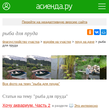
Перейти на неадаптивную версию сайта
рыба для пруда
благоустройство участка
>
водоём на участке
>
пруд на даче
> рыба
для пруда
Все фото на тему "рыба для пруда"
Статьи на тему "рыба для пруда"
Хочу аквариум. Часть 2
в разделе
Это интересно