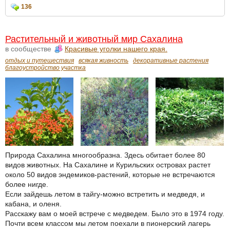
136
Растительный и животный мир Сахалина
в сообществе
Красивые уголки нашего края.
отдых и путешествия
всякая живность
декоративные растения
благоустройство участка
Природа Сахалина многообразна. Здесь обитает более 80
видов животных. На Сахалине и Курильских островах растет
около 50 видов эндемиков-растений, которые не встречаются
более нигде.
Если зайдешь летом в тайгу-можно встретить и медведя, и
кабана, и оленя.
Расскажу вам о моей встрече с медведем. Было это в 1974 году.
Почти всем классом мы летом поехали в пионерский лагерь