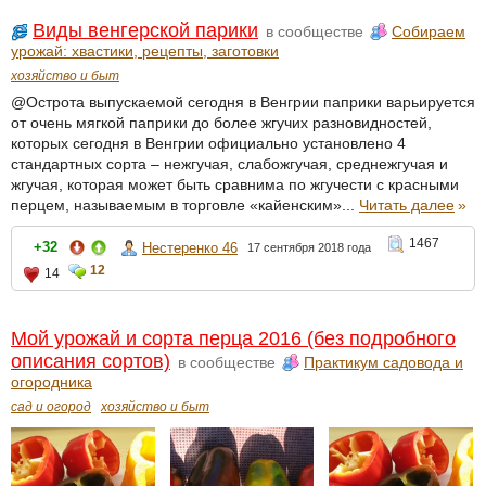
Виды венгерской парики
в сообществе
Собираем
урожай: хвастики, рецепты, заготовки
хозяйство и быт
@Острота выпускаемой сегодня в Венгрии паприки варьируется
от очень мягкой паприки до более жгучих разновидностей,
которых сегодня в Венгрии официально установлено 4
стандартных сорта – нежгучая, слабожгучая, среднежгучая и
жгучая, которая может быть сравнима по жгучести с красными
перцем, называемым в торговле «кайенским»...
Читать далее
»
1467
+32
Нестеренко 46
17 сентября 2018 года
12
14
Мой урожай и сорта перца 2016 (без подробного
описания сортов)
в сообществе
Практикум садовода и
огородника
сад и огород
хозяйство и быт