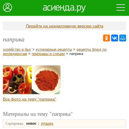
Перейти на неадаптивную версию сайта
паприка
хозяйство и быт
>
кулинарные рецепты
>
рецепты блюд по
ингредиентам
>
приправы и специи
> паприка
Все фото на тему "паприка"
Материалы на тему "паприка"
Сортировка:
|
новое
лучшее