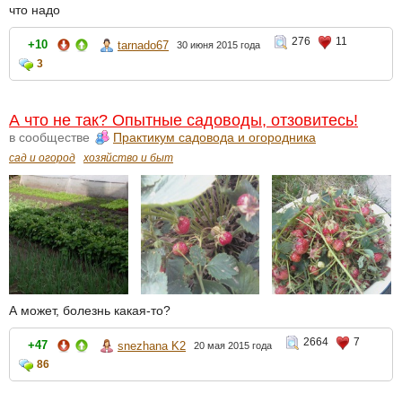
что надо
276
11
+10
tarnado67
30 июня 2015 года
3
А что не так? Опытные садоводы, отзовитесь!
в сообществе
Практикум садовода и огородника
сад и огород
хозяйство и быт
А может, болезнь какая-то?
2664
7
+47
snezhana K2
20 мая 2015 года
86