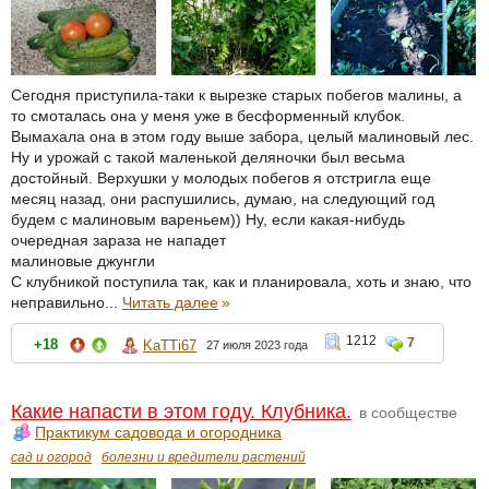
Сегодня приступила-таки к вырезке старых побегов малины, а
то смоталась она у меня уже в бесформенный клубок.
Вымахала она в этом году выше забора, целый малиновый лес.
Ну и урожай с такой маленькой деляночки был весьма
достойный. Верхушки у молодых побегов я отстригла еще
месяц назад, они распушились, думаю, на следующий год
будем с малиновым вареньем)) Ну, если какая-нибудь
очередная зараза не нападет
малиновые джунгли
С клубникой поступила так, как и планировала, хоть и знаю, что
неправильно...
Читать далее
»
1212
7
+18
KaTTi67
27 июля 2023 года
Какие напасти в этом году. Клубника.
в сообществе
Практикум садовода и огородника
сад и огород
болезни и вредители растений