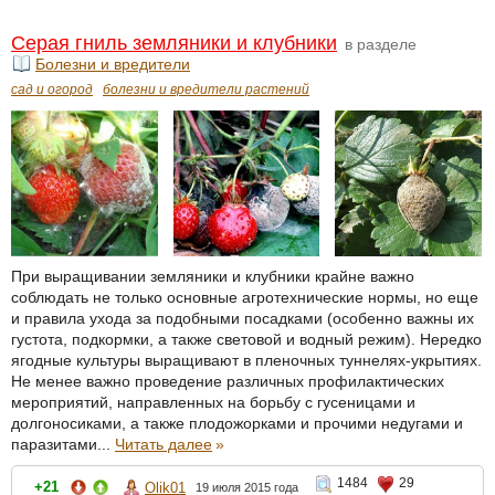
Серая гниль земляники и клубники
в разделе
Болезни и вредители
сад и огород
болезни и вредители растений
При выращивании земляники и клубники крайне важно
соблюдать не только основные агротехнические нормы, но еще
и правила ухода за подобными посадками (особенно важны их
густота, подкормки, а также световой и водный режим). Нередко
ягодные культуры выращивают в пленочных туннелях-укрытиях.
Не менее важно проведение различных профилактических
мероприятий, направленных на борьбу с гусеницами и
долгоносиками, а также плодожорками и прочими недугами и
паразитами...
Читать далее
»
1484
29
+21
Olik01
19 июля 2015 года