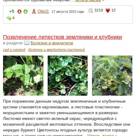
3219
15
+5
Olik01
17 августа 2015 года
4
Позеленение лепестков земляники и клубники
в разделе
Болезни и вредители
сад и огород
болезни и вредители растений
При поражении данным недугом земляничные и клубничные
кустики становятся карликовыми, а листовые пластиночки -
морщинистыми и заметно уменьшающимися в размерах.
Листочки имеют светло-зеленый окрас, чередующийся с
мозаичной расцветкой желтоватых оттенков. Впоследствии они
нередко буреют. Цветоносы ягодных культур ветвятся гораздо
меньше, а также сильно укорачиваются...
Читать далее
»