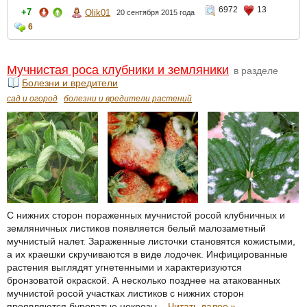
6972
13
+7
Olik01
20 сентября 2015 года
6
Мучнистая роса клубники и земляники
в разделе
Болезни и вредители
сад и огород
болезни и вредители растений
С нижних сторон пораженных мучнистой росой клубничных и
земляничных листиков появляется белый малозаметный
мучнистый налет. Зараженные листочки становятся кожистыми,
а их краешки скручиваются в виде лодочек. Инфицированные
растения выглядят угнетенными и характеризуются
бронзоватой окраской. А несколько позднее на атакованных
мучнистой росой участках листиков с нижних сторон
проявляются буроватые некрозы...
Читать далее
»