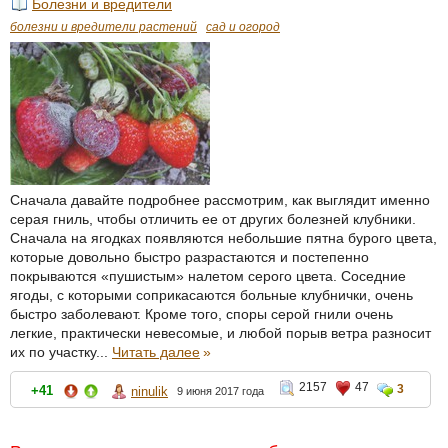
Болезни и вредители
болезни и вредители растений
сад и огород
Сначала давайте подробнее рассмотрим, как выглядит именно
серая гниль, чтобы отличить ее от других болезней клубники.
Сначала на ягодках появляются небольшие пятна бурого цвета,
которые довольно быстро разрастаются и постепенно
покрываются «пушистым» налетом серого цвета. Соседние
ягоды, с которыми соприкасаются больные клубнички, очень
быстро заболевают. Кроме того, споры серой гнили очень
легкие, практически невесомые, и любой порыв ветра разносит
их по участку...
Читать далее
»
2157
47
3
+41
ninulik
9 июня 2017 года