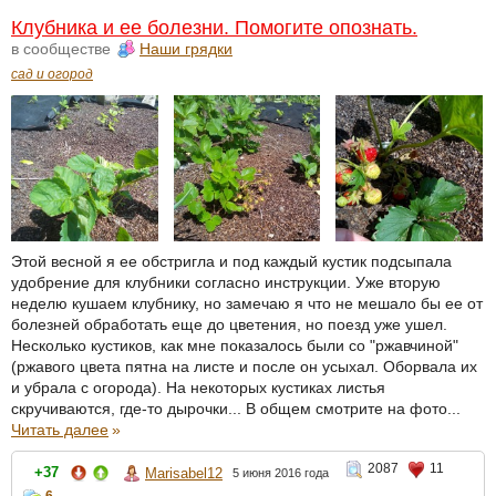
Клубника и ее болезни. Помогите опознать.
в сообществе
Наши грядки
сад и огород
Этой весной я ее обстригла и под каждый кустик подсыпала
удобрение для клубники согласно инструкции. Уже вторую
неделю кушаем клубнику, но замечаю я что не мешало бы ее от
болезней обработать еще до цветения, но поезд уже ушел.
Несколько кустиков, как мне показалось были со "ржавчиной"
(ржавого цвета пятна на листе и после он усыхал. Оборвала их
и убрала с огорода). На некоторых кустиках листья
скручиваются, где-то дырочки... В общем смотрите на фото...
Читать далее
»
2087
11
+37
Marisabel12
5 июня 2016 года