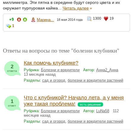
миллиметра. Эти пятна в середине будут серого цвета и их
окружает пурпуровая кайма...
Читать далее
»
1300
19
+9
Марина...
18 мая 2014 года
1
Ответы на вопросы по теме "болезни клубники"
Как помочь клубнике?
2
Рубрика:
Болезни и вредители
Автор:
Анна2_Анна
ответа
13 месяцев назад
Разделы:
сад и огород
,
болезни и вредители растений
Что с клубникой? Начало лета, а у меня
1
уже такая проблема!
есть решение
ответ
Рубрика:
Болезни и вредители
Автор:
LuNa58
112
месяцев назад
Разделы:
сад и огород
,
болезни и вредители растений