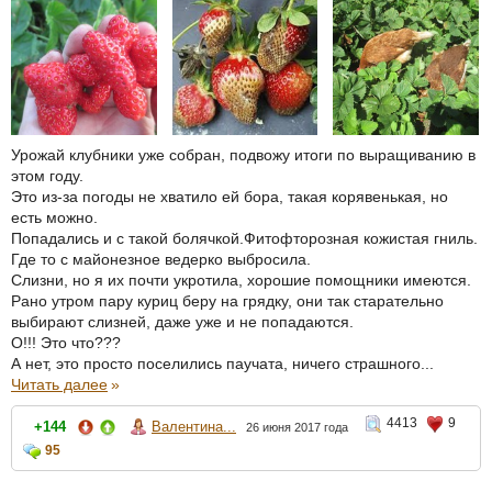
Урожай клубники уже собран, подвожу итоги по выращиванию в
этом году.
Это из-за погоды не хватило ей бора, такая корявенькая, но
есть можно.
Попадались и с такой болячкой.Фитофторозная кожистая гниль.
Где то с майонезное ведерко выбросила.
Слизни, но я их почти укротила, хорошие помощники имеются.
Рано утром пару куриц беру на грядку, они так старательно
выбирают слизней, даже уже и не попадаются.
О!!! Это что???
А нет, это просто поселились паучата, ничего страшного...
Читать далее
»
4413
9
+144
Валентина...
26 июня 2017 года
95