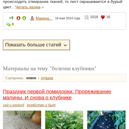
происходить отмирание тканей, то лист окрашивается в бурый
цвет...
Читать далее
»
1016
16
+9
Марина...
18 мая 2014 года
0
Материалы на тему "болезни клубники"
Сортировка:
|
новое
лучшее
Праздник первой помидорки. Прореживание
малины. И снова о клубнике
сад и огород
хозяйство и быт