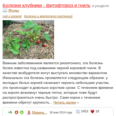
Болезни клубники - фитофтороз и гниль
в разделе
Ягоды
сад и огород
болезни и вредители растений
Важным заболеванием является ризоктониоз, эта болезнь
более известна под названием черной корневой гнили. В
качестве возбудителя могут выступать множество вариантом.
Изначально эта болезнь проявляется следующим образом: у
молодых белых корней начинают чернеть небольшие участки,
это происходит в довольно короткие сроки. С течением времени
на корнях возникнут черные пятна, которые тоже будут
распространяться очень быстро. Сами корни с течением
времени обретут хрупкость...
Читать далее
»
2453
18
+6
Марина...
18 мая 2014 года