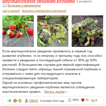
Вертициллезное увядание клубники
в разделе
Болезни и вредители
сад и огород
болезни и вредители растений
Если вертициллезное увядание проявилось в первый год
развития клубники, то ко второму и третьему году оно способно
привести к увяданию и последующей гибели от 30% до 50%
растений. В большинстве случаев для верной идентификации
болезни следует взять образцы тканей пораженной клубники и
отправиться с ними для последующего анализа в
специализированную лабораторию.
Одной из основных профилактических мер против
вертициллезного увядания клубники является соблюдение
агротехнических правил...
Читать далее
»
2641
11
0
+8
Olik01
9 октября 2015 года