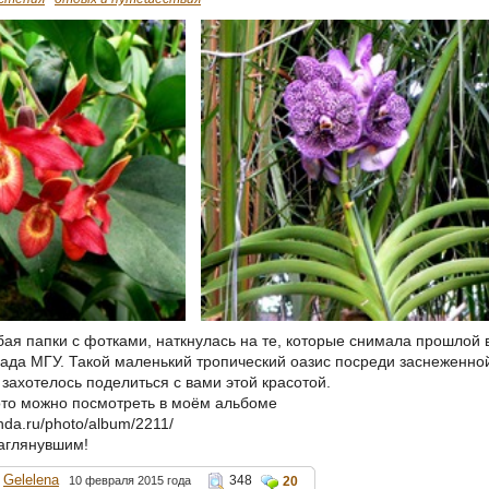
бая папки с фотками, наткнулась на те, которые снимала прошлой 
сада МГУ. Такой маленький тропический оазис посреди заснеженно
захотелось поделиться с вами этой красотой.
то можно посмотреть в моём альбоме
nda.ru/photo/album/2211/
аглянувшим!
Gelelena
348
10 февраля 2015 года
20