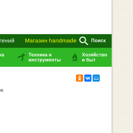
тений
Магазин handmade
Поиск
на
Техника и
Хозяйство
инструменты
и быт
од