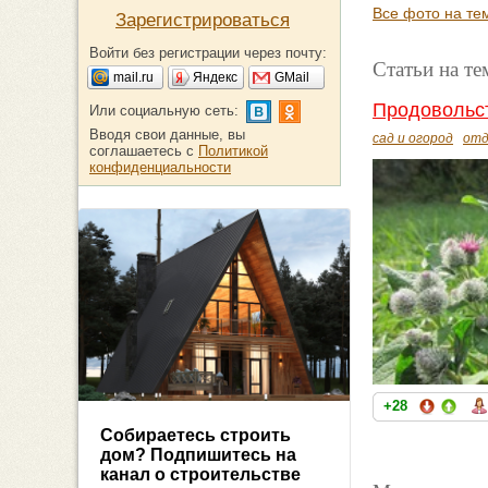
Все фото на тем
Зарегистрироваться
Войти без регистрации через почту:
Статьи на те
mail.ru
Яндекс
GMail
Продовольст
Или социальную сеть:
Вводя свои данные, вы
сад и огород
отд
соглашаетесь с
Политикой
конфиденциальности
+28
Собираетесь строить
дом? Подпишитесь на
канал о строительстве