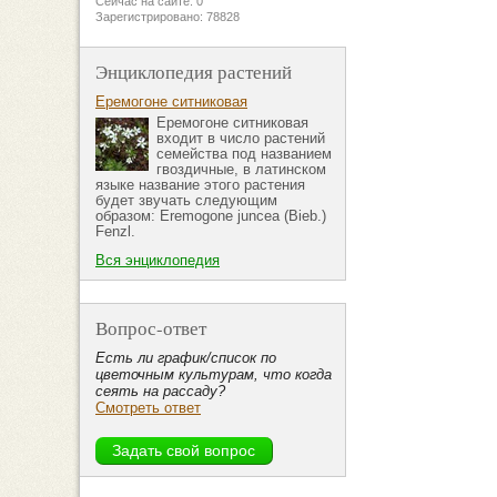
Сейчас на сайте: 0
Зарегистрировано: 78828
Энциклопедия растений
Еремогоне ситниковая
Еремогоне ситниковая
входит в число растений
семейства под названием
гвоздичные, в латинском
языке название этого растения
будет звучать следующим
образом: Eremogone juncea (Bieb.)
Fenzl.
Вся энциклопедия
Вопрос-ответ
Есть ли график/список по
цветочным культурам, что когда
сеять на рассаду?
Смотреть ответ