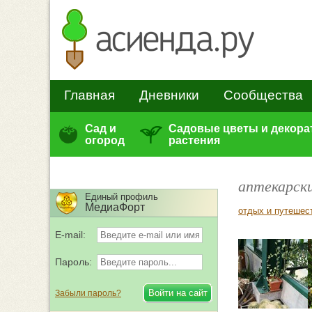
Главная
Дневники
Сообщества
Сад и
Садовые цветы и декор
огород
растения
аптекарск
Единый профиль
МедиаФорт
отдых и путешес
E-mail:
Пароль:
Забыли пароль?