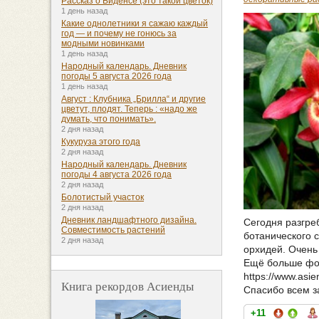
Рассказ о Биденсе (это такой цветок)
1 день назад
Какие однолетники я сажаю каждый
год — и почему не гонюсь за
модными новинками
1 день назад
Народный календарь. Дневник
погоды 5 августа 2026 года
1 день назад
Август : Клубника „Брилла“ и другие
цветут, плодят. Теперь : «надо же
думать, что понимать».
2 дня назад
Кукуруза этого года
2 дня назад
Народный календарь. Дневник
погоды 4 августа 2026 года
2 дня назад
Болотистый участок
2 дня назад
Дневник ландшафтного дизайна.
Сегодня разгре
Совместимость растений
ботанического 
2 дня назад
орхидей. Очень 
Ещё больше фо
https://www.asie
Книга рекордов Асиенды
Спасибо всем з
+11