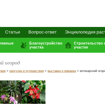
Статьи
Вопрос-ответ
Энциклопедия рас
ативные
Благоустройство
Строительство 
участка
участке
ий огород
твия
>
прогулки и путешествия
>
выставки и ярмарки
> аптекарский огор