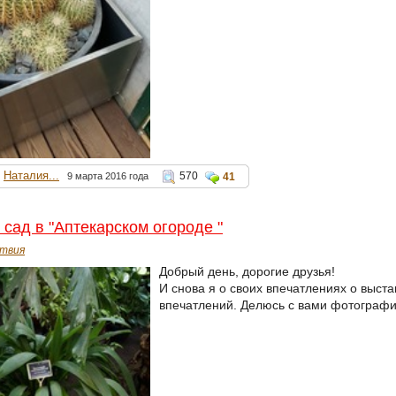
Наталия...
570
9 марта 2016 года
41
 сад в "Аптекарском огороде "
твия
Добрый день, дорогие друзья!
И снова я о своих впечатлениях о выста
впечатлений. Делюсь с вами фотографи