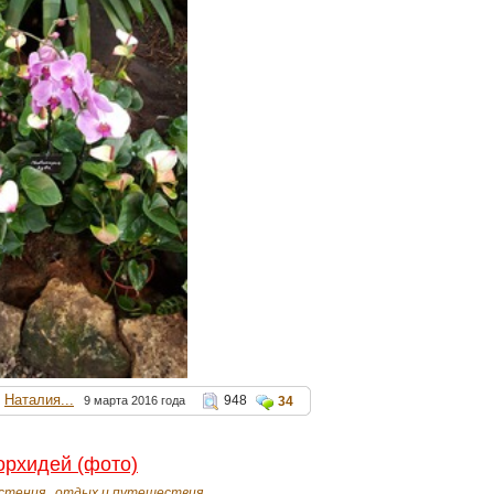
Наталия...
948
9 марта 2016 года
34
рхидей (фото)
стения
отдых и путешествия