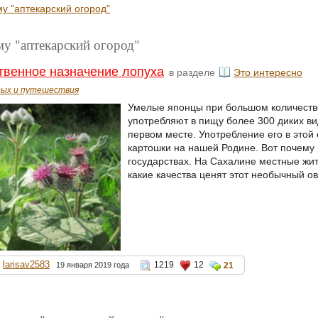
у "аптекарский огород"
му "аптекарский огород"
венное назначение лопуха
в разделе
Это интересно
ых и путешествия
Умелые японцы при большом количеств
употребляют в пищу более 300 диких вид
первом месте. Употребление его в этой
картошки на нашей Родине. Вот почему 
государствах. На Сахалине местные жит
какие качества ценят этот необычный о
larisav2583
1219
12
19 января 2019 года
21