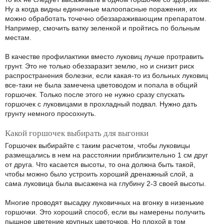
Ну а когда видны единичные малоопасные поражения, их
можно обработать точечно обеззараживающим препаратом.
Например, смочить ватку зеленкой и пройтись по больным
местам.
В качестве профилактики вместо луковиц лучше протравить
грунт. Это не только обеззаразит землю, но и снизит риск
распространения болезни, если какая-то из больных луковиц
все-таки не была замечена цветоводом и попала в общий
горшочек. Только после этого не нужно сразу спускать
горшочек с луковицами в прохладный подвал. Нужно дать
грунту немного просохнуть.
Какой горшочек выбирать для выгонки
Горшочек выбирайте с таким расчетом, чтобы луковицы
размещались в нем на расстоянии приблизительно 1 см друг
от друга. Что касается высоты, то она должна быть такой,
чтобы можно было устроить хороший дренажный слой, а
сама луковица была высажена на глубину 2-3 своей высоты.
Многие проводят высадку луковичных на вгонку в низенькие
горшочки. Это хороший способ, если вы намерены получить
пышное цветение крупных цветочков. Но плохой в том