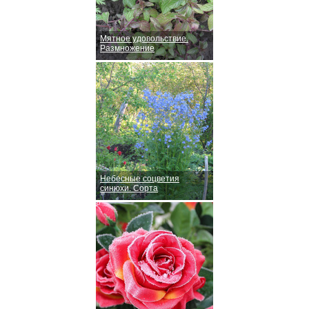
Мятное удовольствие.
Размножение
Небесные соцветия
синюхи. Сорта