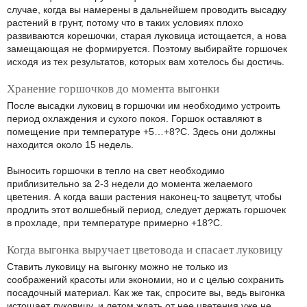
случае, когда вы намерены в дальнейшем проводить высадку
растений в грунт, потому что в таких условиях плохо
развиваются корешочки, старая луковица истощается, а нова
замещающая не формируется. Поэтому выбирайте горшочек
исходя из тех результатов, которых вам хотелось бы достичь.
Хранение горшочков до момента выгонки
После высадки луковиц в горшочки им необходимо устроить
период охлаждения и сухого покоя. Горшок оставляют в
помещение при температуре +5…+8?С. Здесь они должны
находится около 15 недель.
Выносить горшочки в тепло на свет необходимо
приблизительно за 2-3 недели до момента желаемого
цветения. А когда ваши растения наконец-то зацветут, чтобы
продлить этот волшебный период, следует держать горшочек
в прохладе, при температуре примерно +18?С.
Когда выгонка выручает цветовода и спасает луковицу
Ставить луковицу на выгонку можно не только из
соображений красоты или экономии, но и с целью сохранить
посадочный материал. Как же так, спросите вы, ведь выгонка
истощает луковицу, и летом ждать от нее цветения уже не