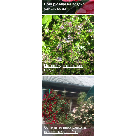
Ноябрь: еще не поздно
сажать розы
Мятное удовольствие.
Виды
Ослепительная красота
плетистых роз. Раз