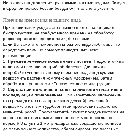
Не выносит подтопление грунтовыми, талыми водами. Зимует
в Средней полосе России без дополнительного укрытия.
Причины изменения внешнего вида
При правильном уходе астра пышно цветет, наращивает
быстро кустики, не требует много времени на обработку,
редко поражается вредителями, болезнями.
Если Вы заметите изменения внешнего вида любимицы, то
определить причину помогут приведенные ниже
рекомендации:
1.
Преждевременное пожелтение листьев.
Недостаточный
полив или проявление грибной болезни. Для начала
попробуйте увеличить норму внесения воды под кустики,
подкормить растения комплексным удобрением. Затем
обработать препаратом «Топаз», согласно инструкции.
2.
Сероватый войлочный налет на листовой пластине с
последующим почернением.
При избыточном увлажнении
(во время длительных проливных дождей), излишней
подкормке азотными удобрениями происходит заражение
мучнистой росой. Профилактикой служит посадка кустиков на
хорошо проветриваемом, освещенном месте, согласно
норме 6-8 штук на 1 метр квадратный, сокращение поливов
до оптимального количества, сбалансированное внесение