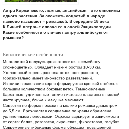
Астра Коржинского, ложная, альпийская – это синонимы
одного растения. За схожесть соцветий в народе
ласково называют – ромашкой. В середине 18 века
К.Линней впервые описал ее в своей Энциклопедии.
Какие особенности отличают астру альпийскую от
ромашки?
Биологические особенности
Многолетний полукустарник относится к семейству
сложноцветных. Обладает низким ростом 10-30 см.
Утолщенный корень располагается поверхностно,
горизонтально имеет множество разветвлений.
Из почки в основании корня формируется крепкий стебель с
большим количеством боковых веток. Темно-зеленые
бархатные, удлиненные тонкие листовые пластины в нижней
части крупнее, ближе к макушке мельчают.
Соцветия по форме похожи на мелкие ромашки диаметром
до 5,5 см. Ярко-желтая сердцевина по краям обрамлена
удлиненными лепестками. Окраска варьирует в зависимости
от сорта: белая, розоватая, сиреневая, фиолетовая, голубая.
Современные гибридные формы обладают повышенной