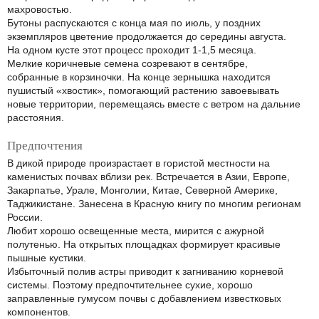
махровостью.
Бутоны распускаются с конца мая по июль, у поздних
экземпляров цветение продолжается до середины августа.
На одном кусте этот процесс проходит 1-1,5 месяца.
Мелкие коричневые семена созревают в сентябре,
собранные в корзиночки. На конце зернышка находится
пушистый «хвостик», помогающий растению завоевывать
новые территории, перемещаясь вместе с ветром на дальние
расстояния.
Предпочтения
В дикой природе произрастает в гористой местности на
каменистых почвах вблизи рек. Встречается в Азии, Европе,
Закарпатье, Урале, Монголии, Китае, Северной Америке,
Таджикистане. Занесена в Красную книгу по многим регионам
России.
Любит хорошо освещенные места, мирится с ажурной
полутенью. На открытых площадках формирует красивые
пышные кустики.
Избыточный полив астры приводит к загниванию корневой
системы. Поэтому предпочтительнее сухие, хорошо
заправленные гумусом почвы с добавлением известковых
компонентов.