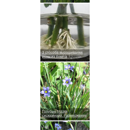
3 способа выращивания
розы из букета
Голубые глазки
сисюринхий. Размножение