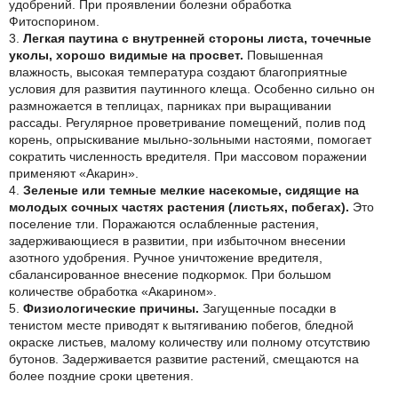
удобрений. При проявлении болезни обработка
Фитоспорином.
3.
Легкая паутина с внутренней стороны листа, точечные
уколы, хорошо видимые на просвет.
Повышенная
влажность, высокая температура создают благоприятные
условия для развития паутинного клеща. Особенно сильно он
размножается в теплицах, парниках при выращивании
рассады. Регулярное проветривание помещений, полив под
корень, опрыскивание мыльно-зольными настоями, помогает
сократить численность вредителя. При массовом поражении
применяют «Акарин».
4.
Зеленые или темные мелкие насекомые, сидящие на
молодых сочных частях растения (листьях, побегах).
Это
поселение тли. Поражаются ослабленные растения,
задерживающиеся в развитии, при избыточном внесении
азотного удобрения. Ручное уничтожение вредителя,
сбалансированное внесение подкормок. При большом
количестве обработка «Акарином».
5.
Физиологические причины.
Загущенные посадки в
тенистом месте приводят к вытягиванию побегов, бледной
окраске листьев, малому количеству или полному отсутствию
бутонов. Задерживается развитие растений, смещаются на
более поздние сроки цветения.