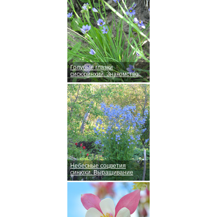
Голубые глазки
сисюринхий. Знакомство
Небесные соцветия
синюхи. Выращивание