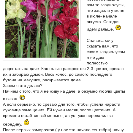
вам те гладиолусы,
что зацвели у меня
в июле- начале
августа. Сегодня
идём дальше.
Сначала хочу
сказать вам, что
своим гладиолусам
я не даю
полностью
доцветать на даче. Как только раскроются 2-3 цветка, срезаю
их и забираю домой. Весь колос, до самого последнего
бутона на макушке, раскрывается дома.
Зачем я это делаю?
Начнём с того, что я не живу на даче, а безумно люблю цветы
в вазах.
А если серьёзно, то срезаю для того, чтобы успела нарасти
луковица замещения. Ей нужен месяц после цветения. А
времени остаётся всё меньше, август уже перевалил за
середину.
После первых заморозков ( у нас это начало сентября) начну