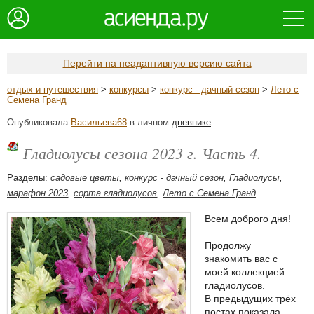
Перейти на неадаптивную версию сайта
отдых и путешествия
>
конкурсы
>
конкурс - дачный сезон
>
Лето с
Семена Гранд
Опубликовала
Васильева68
в личном
дневнике
Гладиолусы сезона 2023 г. Часть 4.
Разделы:
садовые цветы
,
конкурс - дачный сезон
,
Гладиолусы
,
марафон 2023
,
сорта гладиолусов
,
Лето с Семена Гранд
Всем доброго дня!
Продолжу
знакомить вас с
моей коллекцией
гладиолусов.
В предыдущих трёх
постах показала