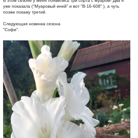
В этом сезоне у меня появились три сорта с муаром! Два я
уже показала ("Муаровый иней" и вот "В-16-608" ), а чуть
позже покажу третий.
Следующая новинка сезона
"Софи".