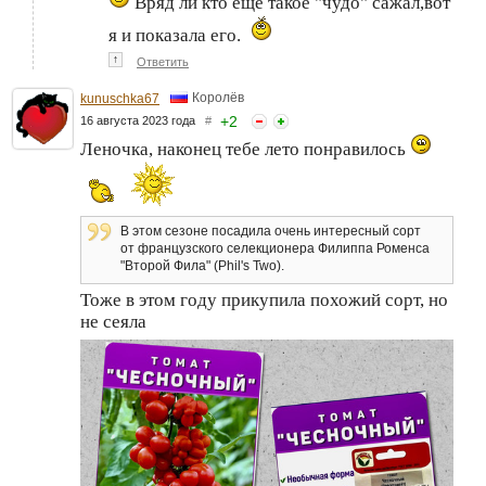
Вряд ли кто ещё такое "чудо" сажал,вот
я и показала его.
↑
Ответить
Королёв
kunuschka67
+
2
16 августа 2023 года
#
Леночка, наконец тебе лето понравилось
В этом сезоне посадила очень интересный сорт
от французского селекционера Филиппа Роменса
"Второй Фила" (Phil's Two).
Тоже в этом году прикупила похожий сорт, но
не сеяла