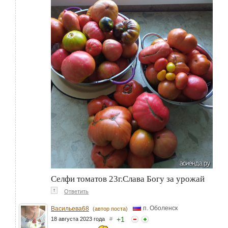
Селфи томатов 23г.Слава Богу за урожай
↑
Ответить
п. Оболенск
Васильева68
(автор поста)
+
1
18 августа 2023 года
#