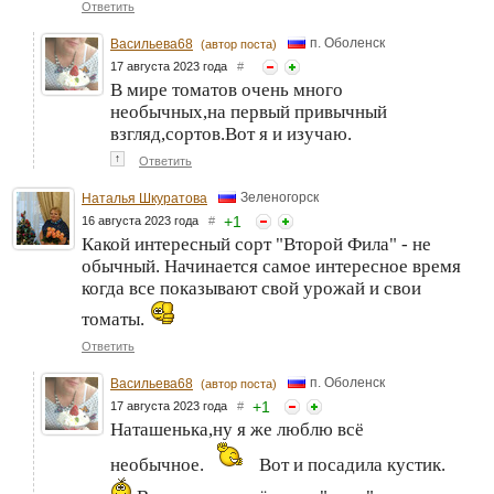
Ответить
п. Оболенск
Васильева68
(автор поста)
17 августа 2023 года
#
В мире томатов очень много
необычных,на первый привычный
взгляд,сортов.Вот я и изучаю.
↑
Ответить
Зеленогорск
Наталья Шкуратова
+
1
16 августа 2023 года
#
Какой интересный сорт "Второй Фила" - не
обычный. Начинается самое интересное время
когда все показывают свой урожай и свои
томаты.
Ответить
п. Оболенск
Васильева68
(автор поста)
+
1
17 августа 2023 года
#
Наташенька,ну я же люблю всё
необычное.
Вот и посадила кустик.