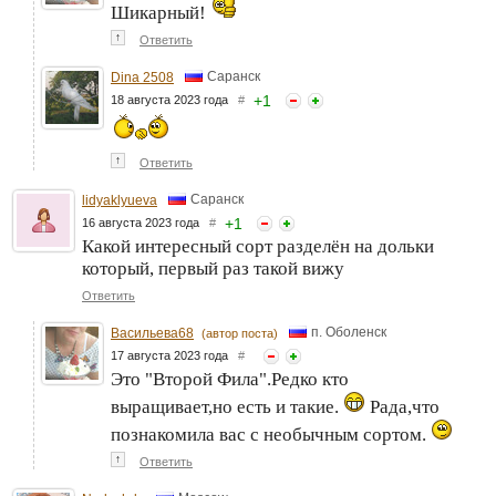
Шикарный!
↑
Ответить
Саранск
Dina 2508
+
1
18 августа 2023 года
#
↑
Ответить
Саранск
lidyaklyueva
+
1
16 августа 2023 года
#
Какой интересный сорт разделён на дольки
который, первый раз такой вижу
Ответить
п. Оболенск
Васильева68
(автор поста)
17 августа 2023 года
#
Это "Второй Фила".Редко кто
выращивает,но есть и такие.
Рада,что
познакомила вас с необычным сортом.
↑
Ответить