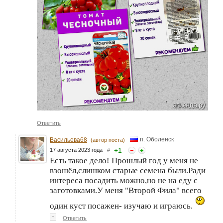
Ответить
п. Оболенск
Васильева68
(автор поста)
+
1
17 августа 2023 года
#
Есть такое дело! Прошлый год у меня не
взошёл,слишком старые семена были.Ради
интереса посадить можно,но не на еду с
заготовками.У меня "Второй Фила" всего
один куст посажен- изучаю и играюсь.
↑
Ответить