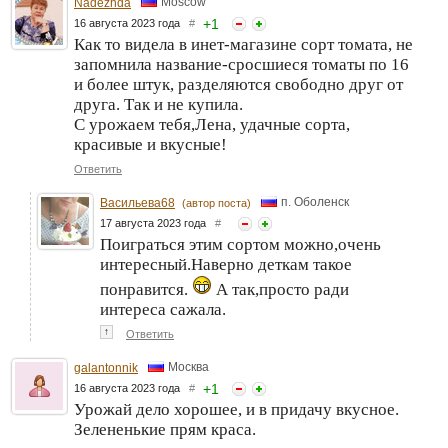
Moscow
Nadezhda
+
1
16 августа 2023 года
#
Как то видела в инет-магазине сорт томата, не
запомнила название-сросшиеся томаты по 16
и более штук, разделяются свободно друг от
друга. Так и не купила.
С урожаем тебя,Лена, удачные сорта,
красивые и вкусные!
Ответить
п. Оболенск
Васильева68
(автор поста)
17 августа 2023 года
#
Поиграться этим сортом можно,очень
интересный.Наверно деткам такое
понравится.
А так,просто ради
интереса сажала.
↑
Ответить
Москва
galantonnik
+
1
16 августа 2023 года
#
Урожай дело хорошее, и в придачу вкусное.
Зелененькие прям краса.