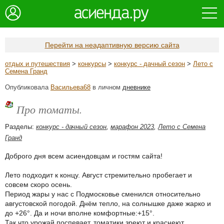
Перейти на неадаптивную версию сайта
отдых и путешествия
>
конкурсы
>
конкурс - дачный сезон
>
Лето с
Семена Гранд
Опубликовала
Васильева68
в личном
дневнике
Про томаты.
Разделы:
конкурс - дачный сезон
,
марафон 2023
,
Лето с Семена
Гранд
Доброго дня всем асиендовцам и гостям сайта!
Лето подходит к концу. Август стремительно пробегает и
совсем скоро осень.
Период жары у нас с Подмосковье сменился относительно
августовской погодой. Днём тепло, на солнышке даже жарко и
до +26°. Да и ночи вполне комфортные:+15°.
Так что урожай поспевает, томатики зреют и краснеют,