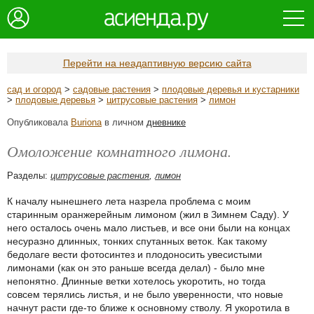
Перейти на неадаптивную версию сайта
сад и огород
>
садовые растения
>
плодовые деревья и кустарники
>
плодовые деревья
>
цитрусовые растения
>
лимон
Опубликовала
Buriona
в личном
дневнике
Омоложение комнатного лимона.
Разделы:
цитрусовые растения
,
лимон
К началу нынешнего лета назрела проблема с моим
старинным оранжерейным лимоном (жил в Зимнем Саду). У
него осталось очень мало листьев, и все они были на концах
несуразно длинных, тонких спутанных веток. Как такому
бедолаге вести фотосинтез и плодоносить увесистыми
лимонами (как он это раньше всегда делал) - было мне
непонятно. Длинные ветки хотелось укоротить, но тогда
совсем терялись листья, и не было уверенности, что новые
начнут расти где-то ближе к основному стволу. Я укоротила в