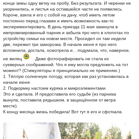
конце зимы одну ветку на пробу. Без результата. И черенки не
укоренились, и листья на оставшейся части не появились.
Короче, взяла я его с собой на дачу, чтоб иметь летом
постоянно перед глазами и иметь возможность как-то
экспериментировать. В день приезда 11 мая закинула в
импровизированный парник и забыла про него в хлопотах по
устройству семьи на новом месте. Просидел он там недели
две, пережил три заморозка. В начале июня я про него
вспомнила, достала, осмотрела и... подумала, что, наверное,
не жилец
. Даже фотографировать не стала из
суеверных соображений. Что я ему могла предложить на тот
момент? (Стимуляторы я принципиально не применяю.)
1. Тёплую солнечную погоду, которая как раз установилась в
начале июня.
2. Подкормку настоем куряка и микроэлементами.
Это и сделала. И предоставила его судьбе (из парника
вынула, поставила рядышком, в защищённом от ветра
месте).
К концу месяца жизнь победила! Вот тут я его и сфоткала.