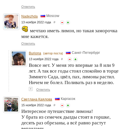
Ответить
Moscow
Nadezhda
13 ноября 2022 года
#
мечтаю иметь лимон, но такая заморочка
мне кажется.
Ответить
Санкт-Петербург
Buriona
(автор поста)
13 ноября 2022 года
#
Вовсе нет. У меня это впервые за 8 или 9
лет. А так все годы стоял спокойно в торце
Зимнего Сада, цвёл, пах, лимоны растил.
Ничем не болел. Поливать раз в неделю.
↑
Ответить
Каргасок
Светлана Каялова
15 ноября 2022 года
#
Интересное путешествие лимона!
У брата из семечек дылды стоят в горшке,
десять раз обрезаны, а всё равно растут
верзилами.