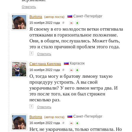
Ответить
Санкт-Петербург
Buriona
(автор поста)
15 ноября 2022 года
#
Я своему в его молодости ветки оттягивала
оттяжками в горизонтальное положение.
Они, в общем, послушались. Может быть,
это и стало причиной проблем этого года.
↑
Ответить
Каргасок
Светлана Каялова
16 ноября 2022 года
#
О, тогда могу и братову лимону такую
процедуру устроить. А вы свой
укорачивали? У него лимон метра два. И
это после того, как он был стрижен
несколько раз.
↑
Ответить
Санкт-Петербург
Buriona
(автор поста)
16 ноября 2022 года
#
Нет, не укорачивала, только оттягивала. Но