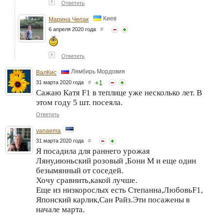
↑
Ответить
Киев
Марина Чепак
6 апреля 2020 года
#
↑
Ответить
Лямбирь Мордовия
ВалКис
+
1
31 марта 2020 года
#
Сажаю Катя F1 в теплице уже несколько лет. В
этом году 5 шт. посеяла.
Ответить
vanaema
31 марта 2020 года
#
Я посадила для раннего урожая
Ляну,июньский розовый ,Бони М и еще один
безымянный от соседей.
Хочу сравнить,какой лучше.
Еще из низкорослых есть Степанна,ЛюбовьF1,
Японский карлик,Сан Райз.Эти посажены в
начале марта.