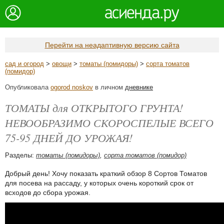
Перейти на неадаптивную версию сайта
сад и огород
>
овощи
>
томаты (помидоры)
>
сорта томатов
(помидор)
Опубликовала
ogorod noskov
в личном
дневнике
ТОМАТЫ для ОТКРЫТОГО ГРУНТА!
НЕВООБРАЗИМО СКОРОСПЕЛЫЕ ВСЕГО
75-95 ДНЕЙ ДО УРОЖАЯ!
Разделы:
томаты (помидоры)
,
сорта томатов (помидор)
Добрый день! Хочу показать краткий обзор 8 Сортов Томатов
для посева на рассаду, у которых очень короткий срок от
всходов до сбора урожая.