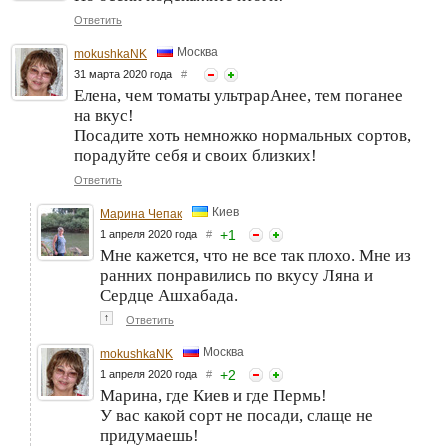
Ответить
Москва
mokushkaNK
31 марта 2020 года
#
Елена, чем томаты ультрарАнее, тем поганее
на вкус!
Посадите хоть немножко нормальных сортов,
порадуйте себя и своих близких!
Ответить
Киев
Марина Чепак
+
1
1 апреля 2020 года
#
Мне кажется, что не все так плохо. Мне из
ранних понравились по вкусу Ляна и
Сердце Ашхабада.
↑
Ответить
Москва
mokushkaNK
+
2
1 апреля 2020 года
#
Марина, где Киев и где Пермь!
У вас какой сорт не посади, слаще не
придумаешь!