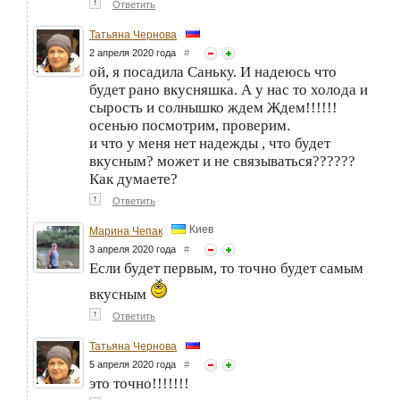
↑
Ответить
Татьяна Чернова
2 апреля 2020 года
#
ой, я посадила Саньку. И надеюсь что
будет рано вкусняшка. А у нас то холода и
сырость и солнышко ждем Ждем!!!!!!
осенью посмотрим, проверим.
и что у меня нет надежды , что будет
вкусным? может и не связываться??????
Как думаете?
↑
Ответить
Киев
Марина Чепак
3 апреля 2020 года
#
Если будет первым, то точно будет самым
вкусным
↑
Ответить
Татьяна Чернова
5 апреля 2020 года
#
это точно!!!!!!!