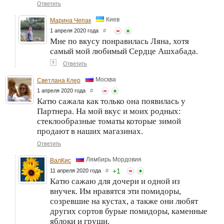
Ответить
Киев
Марина Чепак
1 апреля 2020 года
#
Мне по вкусу понравилась Ляна, хотя
самый мой любимый Сердце Ашхабада.
↑
Ответить
Москва
Светлана Клер
1 апреля 2020 года
#
Катю сажала как только она появилась у
Партнера. На мой вкус и моих родных:
стеклообразные томаты которые зимой
продают в наших магазинах.
Ответить
Лямбирь Мордовия
ВалКис
+
1
11 апреля 2020 года
#
Катю сажаю для дочери и одной из
внучек. Им нравятся эти помидоры,
созревшие на кустах, а также они любят
других сортов бурые помидоры, каменные
яблоки и груши.