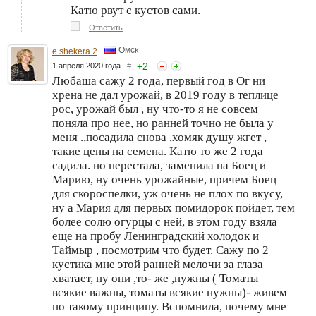
Катю рвут с кустов сами.
↑
Ответить
Омск
e shekera 2
+
2
1 апреля 2020 года
#
Любаша сажу 2 года, первый год в Ог ни
хрена не дал урожай, в 2019 году в теплице
рос, урожай был , ну что-то я не совсем
поняла про нее, но ранней точно не была у
меня .,посадила снова ,хомяк душу жгет ,
такие цены на семена. Катю то же 2 года
садила. но перестала, заменила на Боец и
Марию, ну очень урожайные, причем Боец
для скороспелки, уж очень не плох по вкусу,
ну а Мария для первых помидорок пойдет, тем
более солю огурцы с ней, в этом году взяла
еще на пробу Ленинградский холодок и
Таймыр , посмотрим что будет. Сажу по 2
кустика мне этой ранней мелочи за глаза
хватает, ну они ,то- же ,нужны ( Томаты
всякие важны, томаты всякие нужны)- живем
по такому принципу. Вспомнила, почему мне