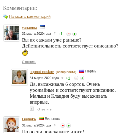
Комментарии:
Написать комментарий
vanaema
+
1
31 марта 2020 года
#
Вы их сажали уже раньше?
Действительность соответствует описанию?
Ответить
Пермь
ogorod noskov
(автор поста)
+
1
31 марта 2020 года
#
Да, высаживала 6 сортов. Очень
урожайные и соответствуют описанию.
Малыш и Клавдия буду высаживать
впервые.
↑
Ответить
Вильнюс
Liudinka
31 марта 2020 года
#
По осени подскажите итоги!