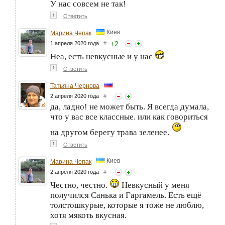
У нас совсем не так!
↑
Ответить
Киев
Марина Чепак
+
2
1 апреля 2020 года
#
Неа, есть невкусные и у нас
↑
Ответить
Татьяна Чернова
2 апреля 2020 года
#
да, ладно! не может быть. Я всегда думала,
что у вас все классные. или как говориться
на другом берегу трава зеленее.
↑
Ответить
Киев
Марина Чепак
2 апреля 2020 года
#
Честно, честно.
Невкусный у меня
получился Санька и Гаргамель. Есть ещё
толстошкурые, которые я тоже не люблю,
хотя мякоть вкусная.