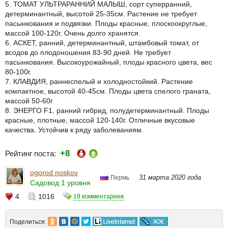
5. ТОМАТ УЛЬТРАРАННИЙ МАЛЫШ, сорт суперранний,
детерминантный, высотой 25-35см. Растение не требует
пасынкования и подвязки. Плоды красные, плоскоокруглые,
массой 100-120г. Очень долго хранятся.
6. АСКЕТ, ранний, детерминантный, штамбовый томат, от
всодов до плодоношения 83-90 дней. Не требует
пасынкования. Высокоурожайный, плоды красного цвета, вес
80-100г.
7. КЛАВДИЯ, раннеспелый и холодностойкий. Растение
компактное, высотой 40-45см. Плоды цвета спелого граната,
массой 50-60г
8. ЭНЕРГО F1, ранний гибрид, полудетерминантный. Плоды
красные, плотные, массой 120-140г. Отличные вкусовые
качества. Устойчив к ряду заболеваниям.
+8
Рейтинг поста:
ogorod noskov
31 марта 2020 года
Пермь
Садовод 1 уровня
4
1016
19 комментариев
Поделиться: