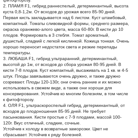
фитофторозу.
2. ПЛАМЯ F1, гибрид раннеспелый, детерминантный, высота
куста 0,8-1,2м. От всходов до урожая всего 85-90 дней.
Первая кисть закладывается над 6 листом. Куст штамбовый,
компактный. Томаты сливовидной формы, среднего размера,
окраска оранжево-алого цвета, масса 60-80г. В кисти до 10
плодов. Формировать в 3 стебля. Томат ароматный,
душистый, сладкий с легкой кислинкой. Кожица тонкая. Очень
хорошо переносит недостаток света и резкие перепады
температуры.
3. ЛЮБАША F1, гибрид ультраранний, детерминантный,
высотой до 1м, от всходов до сбора урожая 80-95 дней. В
кисти 7-8 плодов. Куст компактный, высаживать на 1 кв. м 4-5
штук. Плоды завязываются очень дружно, и также дружно
созревают. Плоды 120-130г, они очень ранние и их можно
использовать в свежем виде, а также они хороши для
консервирования. Устойчив ко многим болезням, в том числе
к фитофторозу.
4. ОЛЯ F1, ультраскороспелый гибрид, детерминантный, от
всходов до плодоношения 85-95 дней. Не требует
пасынкования. Кисти простые с 7-9 плодами, массой 100-
120г. Вкус отличный, сладкие, сочные.
Устойчив к холоду в возвратные заморозки. Цвет не
сбрасывает. Устойчив к ряду болезней.