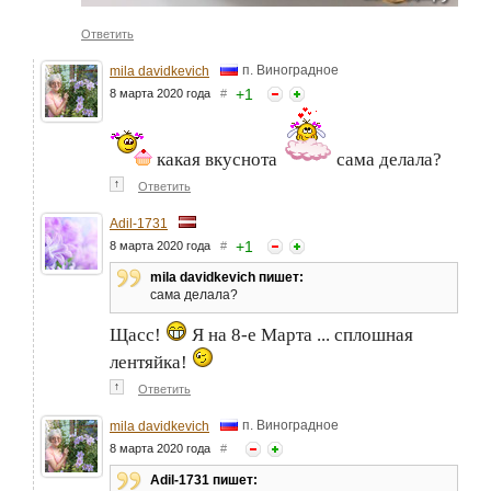
Ответить
п. Виноградное
mila davidkevich
+
1
8 марта 2020 года
#
какая вкуснота
сама делала?
↑
Ответить
Adil-1731
+
1
8 марта 2020 года
#
mila davidkevich пишет:
сама делала?
Щасс!
Я на 8-е Марта ... сплошная
лентяйка!
↑
Ответить
п. Виноградное
mila davidkevich
8 марта 2020 года
#
Adil-1731 пишет: