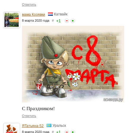
Ответить
Катвайк
мама Козявки
+
1
8 марта 2020 года
#
С Праздником!
Ответить
Уральск
ЯТатьяна-52
+
1
8 марта 2020 года
#