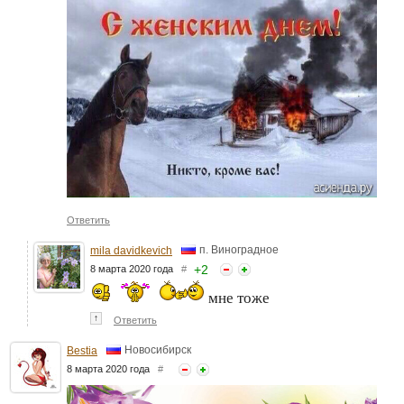
Ответить
п. Виноградное
mila davidkevich
+
2
8 марта 2020 года
#
мне тоже
↑
Ответить
Новосибирск
Bestia
8 марта 2020 года
#