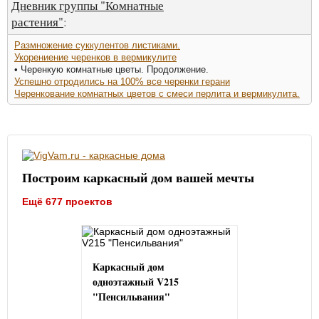
Дневник группы "Комнатные
растения"
:
Размножение суккулентов листиками.
Укорениение черенков в вермикулите
• Черенкую комнатные цветы. Продолжение.
Успешно отродились на 100% все черенки герани
Черенкование комнатных цветов с смеси перлита и вермикулита.
Построим каркасный дом вашей мечты
Ещё 677 проектов
Каркасный дом
одноэтажный V215
"Пенсильвания"