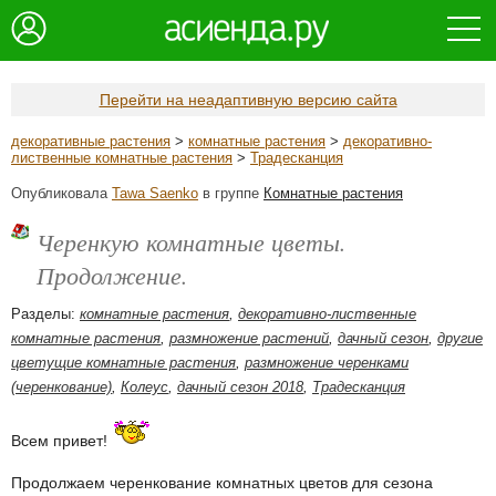
Перейти на неадаптивную версию сайта
декоративные растения
>
комнатные растения
>
декоративно-
лиственные комнатные растения
>
Традесканция
Опубликовала
Tawa Saenko
в группе
Комнатные растения
Черенкую комнатные цветы.
Продолжение.
Разделы:
комнатные растения
,
декоративно-лиственные
комнатные растения
,
размножение растений
,
дачный сезон
,
другие
цветущие комнатные растения
,
размножение черенками
(черенкование)
,
Колеус
,
дачный сезон 2018
,
Традесканция
Всем привет!
Продолжаем черенкование комнатных цветов для сезона