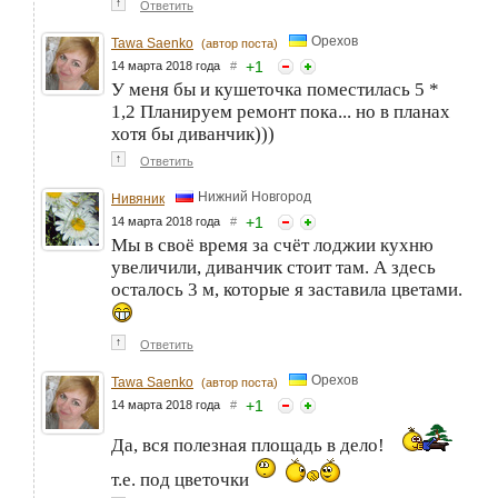
↑
Ответить
Орехов
Tawa Saenko
(автор поста)
+
1
14 марта 2018 года
#
У меня бы и кушеточка поместилась 5 *
1,2 Планируем ремонт пока... но в планах
хотя бы диванчик)))
↑
Ответить
Нижний Новгород
Нивяник
+
1
14 марта 2018 года
#
Мы в своё время за счёт лоджии кухню
увеличили, диванчик стоит там. А здесь
осталось 3 м, которые я заставила цветами.
↑
Ответить
Орехов
Tawa Saenko
(автор поста)
+
1
14 марта 2018 года
#
Да, вся полезная площадь в дело!
т.е. под цветочки