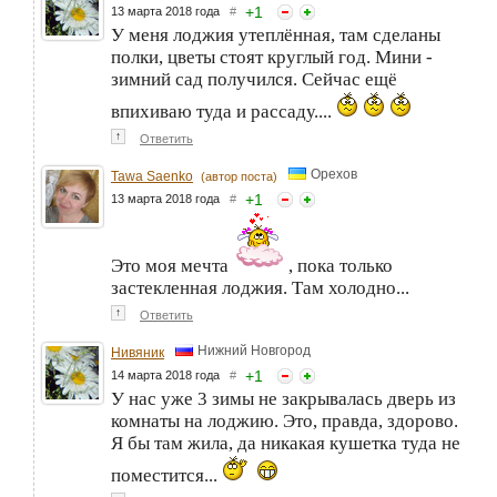
+
1
13 марта 2018 года
#
У меня лоджия утеплённая, там сделаны
полки, цветы стоят круглый год. Мини -
зимний сад получился. Сейчас ещё
впихиваю туда и рассаду....
↑
Ответить
Орехов
Tawa Saenko
(автор поста)
+
1
13 марта 2018 года
#
Это моя мечта
, пока только
застекленная лоджия. Там холодно...
↑
Ответить
Нижний Новгород
Нивяник
+
1
14 марта 2018 года
#
У нас уже 3 зимы не закрывалась дверь из
комнаты на лоджию. Это, правда, здорово.
Я бы там жила, да никакая кушетка туда не
поместится...