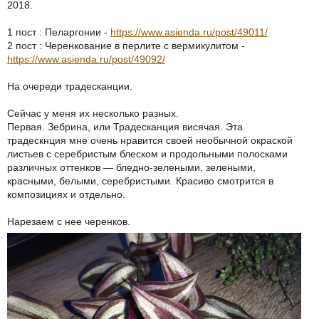
2018.
1 пост : Пеларгонии -
https://www.asienda.ru/post/49011/
2 пост : Черенкование в перлите с вермикулитом -
https://www.asienda.ru/post/49092/
На очереди традесканции.
Сейчас у меня их несколько разных.
Первая. Зебрина, или Традесканция висячая. Эта
традескнция мне очень нравится своей необычной окраской
листьев с серебристым блеском и продольными полосками
различных оттенков — бледно-зелеными, зелеными,
красными, белыми, серебристыми. Красиво смотрится в
композициях и отдельно.
Нарезаем с нее черенков.