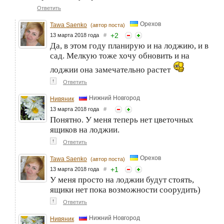
Ответить
Орехов
Tawa Saenko
(автор поста)
+
2
13 марта 2018 года
#
Да, в этом году планирую и на лоджию, и в
сад. Мелкую тоже хочу обновить и на
лоджии она замечательно растет
↑
Ответить
Нижний Новгород
Нивяник
13 марта 2018 года
#
Понятно. У меня теперь нет цветочных
ящиков на лоджии.
↑
Ответить
Орехов
Tawa Saenko
(автор поста)
+
1
13 марта 2018 года
#
У меня просто на лоджии будут стоять,
ящики нет пока возможности соорудить)
↑
Ответить
Нижний Новгород
Нивяник