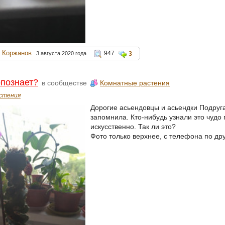
Коржанов
947
3 августа 2020 года
3
опознает?
в сообществе
Комнатные растения
стения
Дорогие асьендовцы и асьендки Подруга 
запомнила. Кто-нибудь узнали это чудо 
искусственно. Так ли это?
Фото только верхнее, с телефона по дру