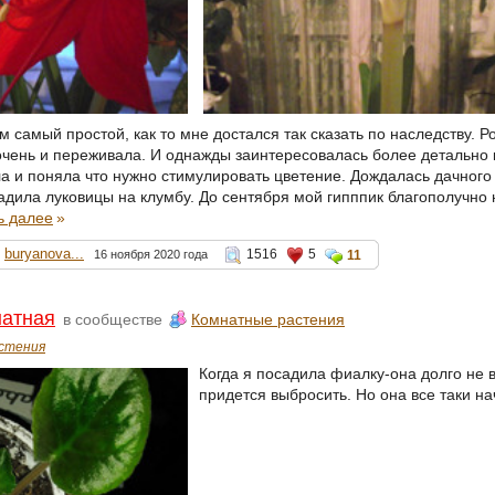
 самый простой, как то мне достался так сказать по наследству. Ро
 очень и переживала. И однажды заинтересовалась более детально 
а и поняла что нужно стимулировать цветение. Дождалась дачного 
адила луковицы на клумбу. До сентября мой гипппик благополучно 
ь далее
»
buryanova...
1516
5
16 ноября 2020 года
11
натная
в сообществе
Комнатные растения
стения
Когда я посадила фиалку-она долго не 
придется выбросить. Но она все таки на