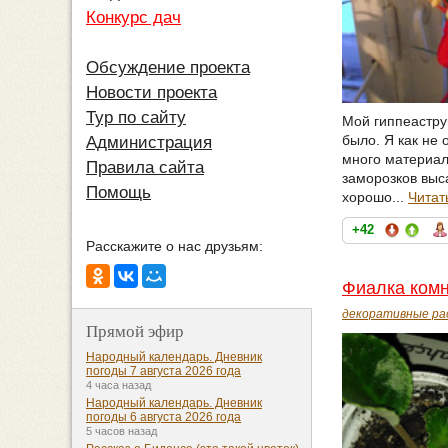
Конкурс дач
Обсуждение проекта
Новости проекта
Тур по сайту
Мой гиппеаструм
было. Я как не
Администрация
много материал
Правила сайта
заморозков выс
Помощь
хорошо...
Читат
+42
Расскажите о нас друзьям:
Фиалка ком
декоративные ра
Прямой эфир
Народный календарь. Дневник
погоды 7 августа 2026 года
4 часа назад
Народный календарь. Дневник
погоды 6 августа 2026 года
5 часов назад