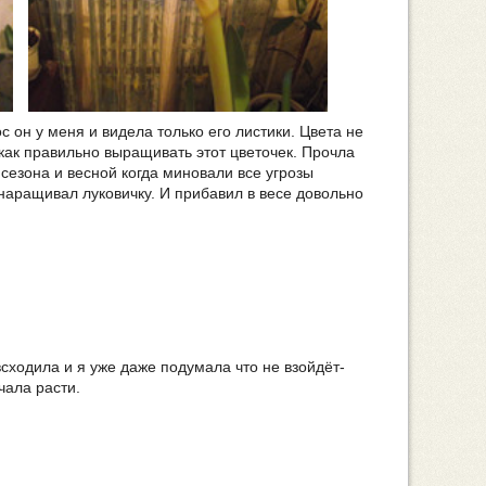
с он у меня и видела только его листики. Цвета не
как правильно выращивать этот цветочек. Прочла
сезона и весной когда миновали все угрозы
наращивал луковичку. И прибавил в весе довольно
всходила и я уже даже подумала что не взойдёт-
чала расти.