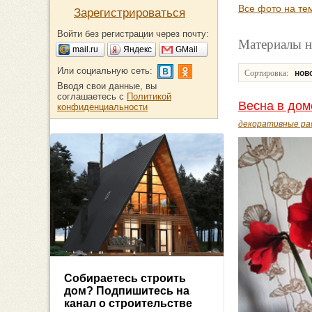
Все фото на те
Зарегистрироваться
Войти без регистрации через почту:
Материалы н
mail.ru
Яндекс
GMail
Или социальную сеть:
Сортировка:
нов
Вводя свои данные, вы
соглашаетесь с
Политикой
Весна в дом
конфиденциальности
декоративные ра
Собираетесь строить
дом? Подпишитесь на
канал о строительстве