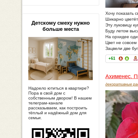
Хочу показать 
Шикарно цветёт
Детскому смеху нужно
Эту луковицу к
больше места
Буду летом выса
На орхидее один
Цвет не совсем
Зацвели две бу
+61
Ахименес. П
декоративные ра
Надоело ютиться в квартире?
Пора в свой дом с
собственным двором! В нашем
телеграм-канале
рассказываем, как построить
тёплый и надёжный дом для
семьи.