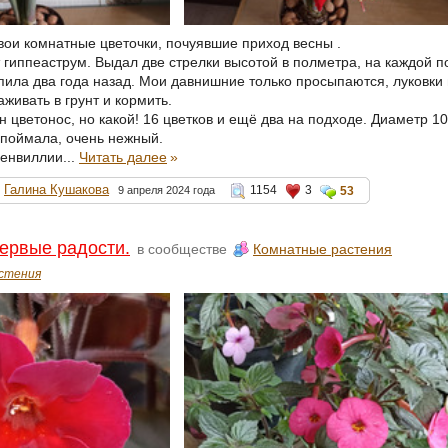
свои комнатные цветочки, почуявшие приход весны .
 гиппеаструм. Выдал две стрелки высотой в полметра, на каждой п
упила два года назад. Мои давнишние только просыпаются, луковки 
живать в грунт и кормить.
 цветонос, но какой! 16 цветков и ещё два на подходе. Диаметр 10
 поймала, очень нежный.
генвиллии...
Читать далее
»
Галина Кушакова
1154
3
9 апреля 2024 года
53
ервые радости.
в сообществе
Комнатные растения
стения