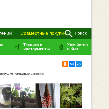
тений
Совместные покупки
Поиск
на
Техника и
Хозяйство
инструменты
и быт
цветущие комнатные растения