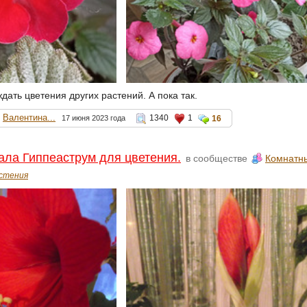
ать цветения других растений. А пока так.
Валентина...
1340
1
17 июня 2023 года
16
ла Гиппеаструм для цветения.
в сообществе
Комнатн
стения