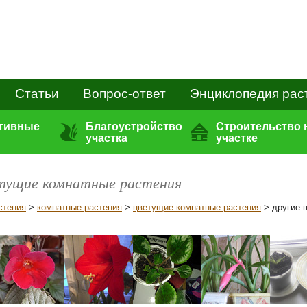
Статьи
Вопрос-ответ
Энциклопедия рас
ативные
Благоустройство
Строительство 
участка
участке
етущие комнатные растения
стения
>
комнатные растения
>
цветущие комнатные растения
> другие 