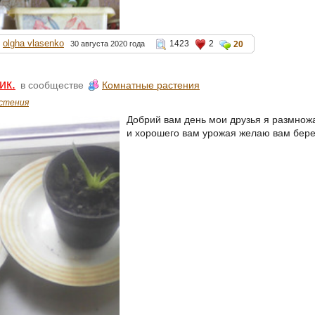
olgha vlasenko
1423
2
30 августа 2020 года
20
ик.
в сообществе
Комнатные растения
стения
Добрий вам день мои друзья я размнож
и хорошего вам урожая желаю вам берег