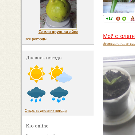
+17
Самая крупная айва
Мой столетн
Все рекорды
декоративные ра
Дневник погоды
Открыть дневник погоды
Кто online