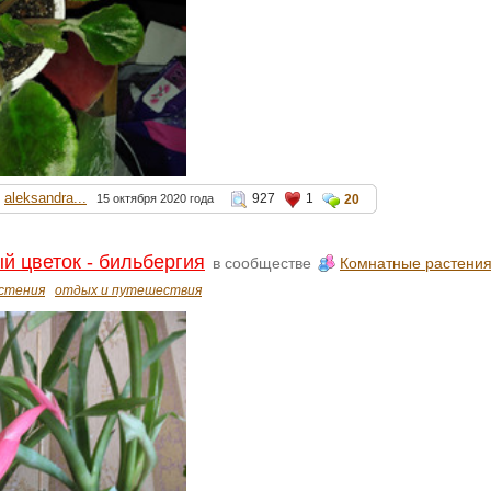
aleksandra...
927
1
15 октября 2020 года
20
 цветок - бильбергия
в сообществе
Комнатные растени
стения
отдых и путешествия