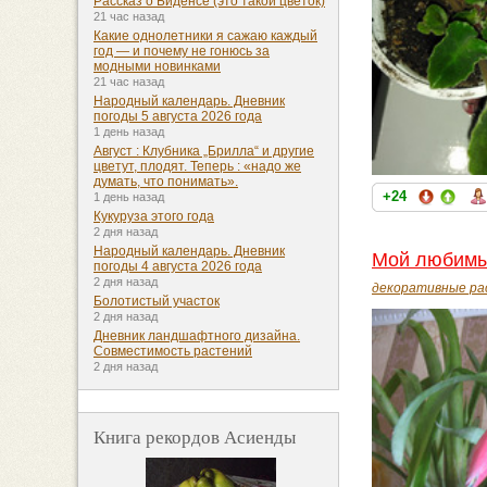
Рассказ о Биденсе (это такой цветок)
21 час назад
Какие однолетники я сажаю каждый
год — и почему не гонюсь за
модными новинками
21 час назад
Народный календарь. Дневник
погоды 5 августа 2026 года
1 день назад
Август : Клубника „Брилла“ и другие
цветут, плодят. Теперь : «надо же
думать, что понимать».
+24
1 день назад
Кукуруза этого года
2 дня назад
Народный календарь. Дневник
Мой любимый
погоды 4 августа 2026 года
2 дня назад
декоративные ра
Болотистый участок
2 дня назад
Дневник ландшафтного дизайна.
Совместимость растений
2 дня назад
Книга рекордов Асиенды