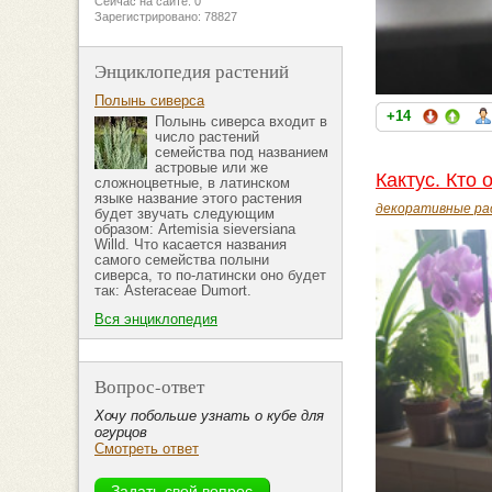
Сейчас на сайте: 0
Зарегистрировано: 78827
Энциклопедия растений
Полынь сиверса
+14
Полынь сиверса входит в
число растений
семейства под названием
астровые или же
Кактус. Кто 
сложноцветные, в латинском
языке название этого растения
декоративные ра
будет звучать следующим
образом: Artemisia sieversiana
Willd. Что касается названия
самого семейства полыни
сиверса, то по-латински оно будет
так: Asteraceae Dumort.
Вся энциклопедия
Вопрос-ответ
Хочу побольше узнать о кубе для
огурцов
Смотреть ответ