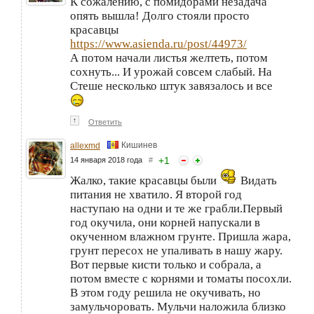
К сожалению, с помидорами незадача
опять вышла! Долго стояли просто
красавцы
https://www.asienda.ru/post/44973/
А потом начали листья желтеть, потом
сохнуть... И урожай совсем слабый. На
Стеше несколько штук завязалось и все
↑
Ответить
Кишинев
allexmd
+
1
14 января 2018 года
#
Жалко, такие красавцы были
Видать
питания не хватило. Я второй год
наступаю на одни и те же грабли.Первый
год окучила, они корней напускали в
окученном влажном грунте. Пришла жара,
грунт пересох не упаливать в нашу жару.
Вот первые кисти только и собрала, а
потом вместе с корнями и томаты посохли.
В этом году решила не окучивать, но
замульчоровать. Мульчи наложила близко