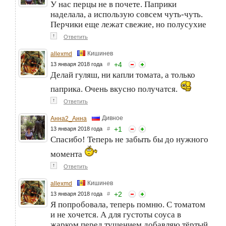
У нас перцы не в почете. Паприки
наделала, а использую совсем чуть-чуть.
Перчики еще лежат свежие, но полусухие
↑
Ответить
Кишинев
allexmd
+
4
13 января 2018 года
#
Делай гуляш, ни капли томата, а только
паприка. Очень вкусно получатся.
↑
Ответить
Дивное
Анна2_Анна
+
1
13 января 2018 года
#
Спасибо! Теперь не забыть бы до нужного
момента
↑
Ответить
Кишинев
allexmd
+
2
13 января 2018 года
#
Я попробовала, теперь помню. С томатом
и не хочется. А для густоты соуса в
жарком перед тушением добавляю тёртый