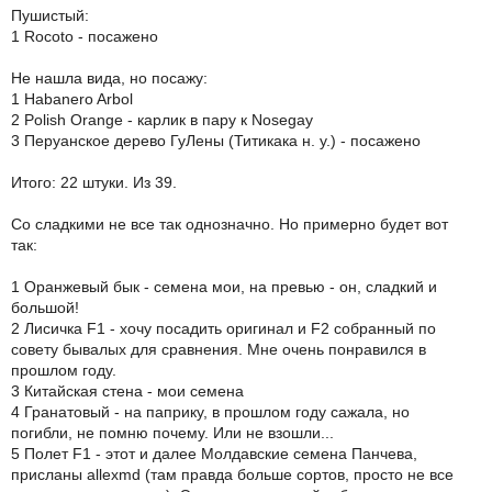
Пушистый:
1 Rocoto - посажено
Не нашла вида, но посажу:
1 Habanero Arbol
2 Polish Orange - карлик в пару к Nosegay
3 Перуанское дерево ГуЛены (Титикака н. у.) - посажено
Итого: 22 штуки. Из 39.
Со сладкими не все так однозначно. Но примерно будет вот
так:
1 Оранжевый бык - семена мои, на превью - он, сладкий и
большой!
2 Лисичка F1 - хочу посадить оригинал и F2 собранный по
совету бывалых для сравнения. Мне очень понравился в
прошлом году.
3 Китайская стена - мои семена
4 Гранатовый - на паприку, в прошлом году сажала, но
погибли, не помню почему. Или не взошли...
5 Полет F1 - этот и далее Молдавские семена Панчева,
присланы allexmd (там правда больше сортов, просто не все