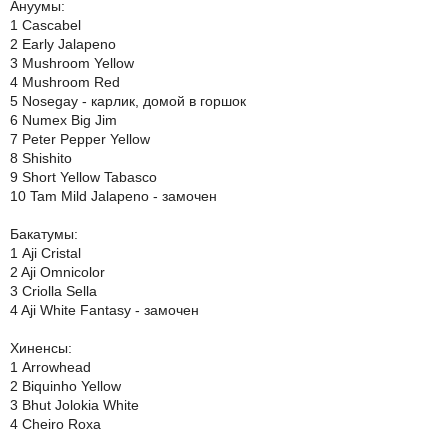
Ануумы:
1 Cascabel
2 Early Jalapeno
3 Mushroom Yellow
4 Mushroom Red
5 Nosegay - карлик, домой в горшок
6 Numex Big Jim
7 Peter Pepper Yellow
8 Shishito
9 Short Yellow Tabasco
10 Tam Mild Jalapeno - замочен
Бакатумы:
1 Aji Cristal
2 Aji Omnicolor
3 Criolla Sella
4 Aji White Fantasy - замочен
Хиненсы:
1 Arrowhead
2 Biquinho Yellow
3 Bhut Jolokia White
4 Cheiro Roxa