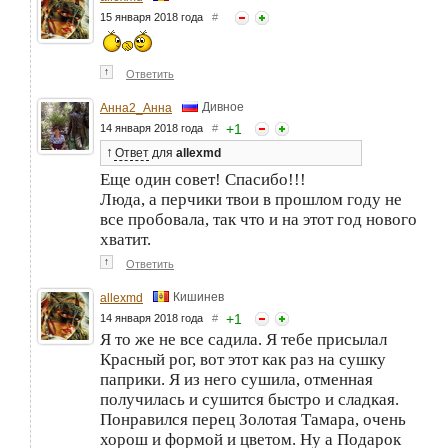
15 января 2018 года
#
↑
Ответить
Дивное
Анна2_Анна
+
1
14 января 2018 года
#
↑
Ответ
для
allexmd
Еще один совет! Спасибо!!!
Люда, а перчики твои в прошлом году не
все пробовала, так что и на этот год нового
хватит.
↑
Ответить
Кишинев
allexmd
+
1
14 января 2018 года
#
Я то же не все садила. Я тебе присылал
Красный рог, вот этот как раз на сушку
паприки. Я из него сушила, отменная
получилась и сушится быстро и сладкая.
Понравился перец Золотая Тамара, очень
хорош и формой и цветом. Ну а Подарок