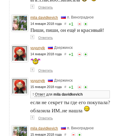
↑
Ответить
п. Виноградное
mila davidkevich
+
1
14 января 2018 года
#
Пиши, пиши, он ещё и красивый!
↑
Ответить
Дзержинск
yuyunyik
+
1
14 января 2018 года
#
↑
Ответить
Дзержинск
yuyunyik
+
1
15 января 2018 года
#
↑
Ответ
для
mila davidkevich
если не секрет ты где его покупала?
облазила ИМ..не нашла
↑
Ответить
п. Виноградное
mila davidkevich
15 января 2018 года
#