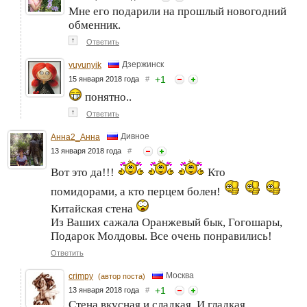
Мне его подарили на прошлый новогодний
обменник.
↑
Ответить
Дзержинск
yuyunyik
+
1
15 января 2018 года
#
понятно..
↑
Ответить
Дивное
Анна2_Анна
13 января 2018 года
#
Вот это да!!!
Кто
помидорами, а кто перцем болен!
Китайская стена
Из Ваших сажала Оранжевый бык, Гогошары,
Подарок Молдовы. Все очень понравились!
Ответить
Москва
crimpy
(автор поста)
+
1
13 января 2018 года
#
Стена вкусная и сладкая. И гладкая,