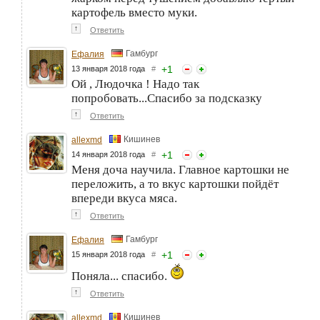
картофель вместо муки.
↑
Ответить
Гамбург
Ефалия
+
1
13 января 2018 года
#
Ой , Людочка ! Надо так
попробовать...Спасибо за подсказку
↑
Ответить
Кишинев
allexmd
+
1
14 января 2018 года
#
Меня доча научила. Главное картошки не
переложить, а то вкус картошки пойдёт
впереди вкуса мяса.
↑
Ответить
Гамбург
Ефалия
+
1
15 января 2018 года
#
Поняла... спасибо.
↑
Ответить
Кишинев
allexmd