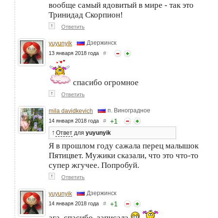
вообще самый ядовитый в мире - так это
Тринидад Скорпион!
↑
Ответить
Дзержинск
yuyunyik
13 января 2018 года
#
спасибо огромное
↑
Ответить
п. Виноградное
mila davidkevich
+
1
14 января 2018 года
#
↑
Ответ
для
yuyunyik
Я в прошлом году сажала перец малышок
Пятицвет. Мужики сказали, что это что-то
супер жгучее. Попробуй.
↑
Ответить
Дзержинск
yuyunyik
+
1
14 января 2018 года
#
ага..спасибо..записала