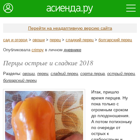
Перейти на неадаптивную версию сайта
сад и огород
>
овощи
>
перец
>
сладкий перец
>
болгарский перец
Опубликовала
crimpy
в личном
дневнике
Перцы острые и сладкие 2018
Разделы:
овощи
,
перец
,
сладкий перец
,
сорта перца
,
острый перец
,
болгарский перец
Итак, пришло
время перцев. Ну
пока только с
огромным сроком
до плодоношения.
А потом потихоньку
по очереди от
острых к
слабоострым и