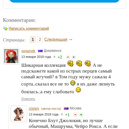
Комментарии:
Написать комментарий
→
Страницы:
Следующая
1
2
Дзержинск
yuyunyik
+
2
13 января 2018 года
#
Шикарная коллекция
А не
подскажете какой из острых перцев самый
самый жгучий? в Том году мужу сажала 4
сорта..сказал все не то
я их даже лизнуть
боялась..а ему слабовато
Ответить
Москва
crimpy
(автор поста)
+
1
13 января 2018 года
#
Конечно Бхут Джолокия, но лучше
обычный, Машрумы, Чейро Рокса. А если