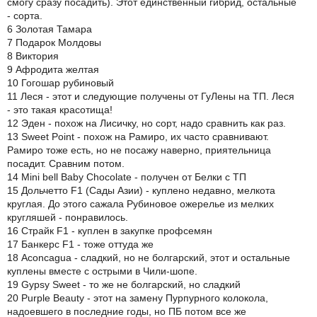
смогу сразу посадить). Этот единственный гибрид, остальные
- сорта.
6 Золотая Тамара
7 Подарок Молдовы
8 Виктория
9 Афродита желтая
10 Гогошар рубиновый
11 Леся - этот и следующие получены от ГуЛены на ТП. Леся
- это такая красотища!
12 Эден - похож на Лисичку, но сорт, надо сравнить как раз.
13 Sweet Point - похож на Рамиро, их часто сравнивают.
Рамиро тоже есть, но не посажу наверно, приятельница
посадит. Сравним потом.
14 Mini bell Baby Chocolate - получен от Белки с ТП
15 Дольчетто F1 (Сады Азии) - куплено недавно, мелкота
круглая. До этого сажала Рубиновое ожерелье из мелких
кругляшей - понравилось.
16 Страйк F1 - куплен в закупке профсемян
17 Банкерс F1 - тоже оттуда же
18 Aconcagua - сладкий, но не болгарский, этот и остальные
куплены вместе с острыми в Чили-шопе.
19 Gypsy Sweet - то же не болгарский, но сладкий
20 Purple Beauty - этот на замену Пурпурного колокола,
надоевшего в последние годы, но ПБ потом все же