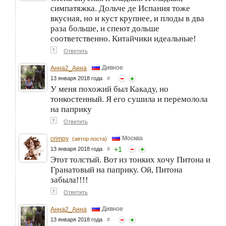
симпатяжка. Дольче де Испания тоже
вкусная, но и куст крупнее, и плоды в два
раза больше, и спеют дольше
соответственно. Китайчики идеальные!
↑
Ответить
Дивное
Анна2_Анна
13 января 2018 года
#
У меня похожий был Какаду, но
тонкостенный. Я его сушила и перемолола
на паприку
↑
Ответить
Москва
crimpy
(автор поста)
+
1
13 января 2018 года
#
Этот толстый. Вот из тонких хочу Питона и
Гранатовый на паприку. Ой, Питона
забыла!!!!
↑
Ответить
Дивное
Анна2_Анна
13 января 2018 года
#