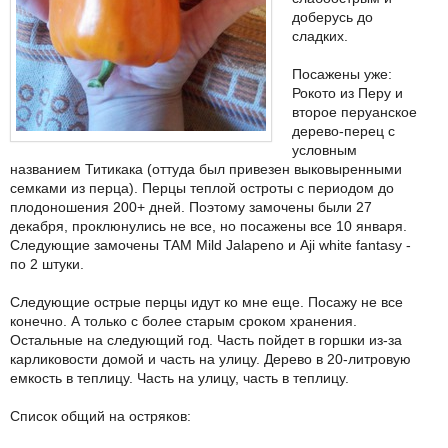
доберусь до
сладких.
Посажены уже:
Рокото из Перу и
второе перуанское
дерево-перец с
условным
названием Титикака (оттуда был привезен выковыренными
семками из перца). Перцы теплой остроты с периодом до
плодоношения 200+ дней. Поэтому замочены были 27
декабря, проклюнулись не все, но посажены все 10 января.
Следующие замочены TAM Mild Jalapeno и Aji white fantasy -
по 2 штуки.
Следующие острые перцы идут ко мне еще. Посажу не все
конечно. А только с более старым сроком хранения.
Остальные на следующий год. Часть пойдет в горшки из-за
карликовости домой и часть на улицу. Дерево в 20-литровую
емкость в теплицу. Часть на улицу, часть в теплицу.
Список общий на остряков: