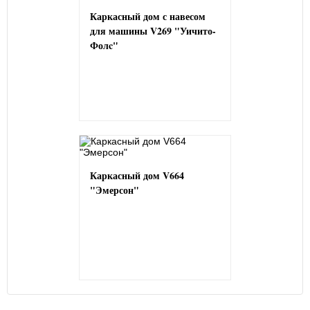
Каркасный дом с навесом
для машины V269 "Уичито-
Фолc"
Каркасный дом V664
"Эмерсон"