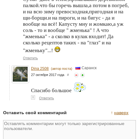
палкой.что бы горечь вышла,а потом в погреб,
и на всю зиму превосходная,пригодная и на
щи-борщи.и на пироги, и на бигус - да и
вообще на всё! Капусту мну и жомкаю,а уж
соль - то и вообще " жменька" ! А что
"жменька" - а сколко в кулак входит! Да
сколько рецептов таких - на "глаз" и на
"жменьку"...!
Ответить
Саранск
Dina 2508
(автор поста)
27 октября 2017 года
#
Спасибо большое
↑
Ответить
Оставить свой комментарий
↑
наверх