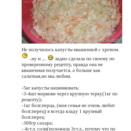
Не получилось капусты квашенной с хреном.
..ну и ....
ладно сделала по своему по
проверенному рецепту, правда она не
квашенная получается, а больше как
салатная,но мы любим.
-5кг капусты нашинковать;
-3-4шт моркови через крупную терку(1кг по
рецепту);
-1кг болг.перца, (моя семья не очень любит
болг.перец) я всегда кладу 1 крупный
болг.перец
-300гр сахара;
- 4ст.л. соли(положила 3ст.л., потому что по