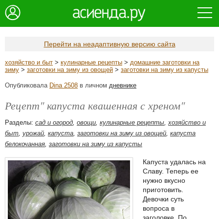
Перейти на неадаптивную версию сайта
хозяйство и быт
>
кулинарные рецепты
>
домашние заготовки на
зиму
>
заготовки на зиму из овощей
>
заготовки на зиму из капусты
Опубликовала
Dina 2508
в личном
дневнике
Рецепт" капуста квашенная с хреном"
Разделы:
сад и огород
,
овощи
,
кулинарные рецепты
,
хозяйство и
быт
,
урожай
,
капуста
,
заготовки на зиму из овощей
,
капуста
белокочанная
,
заготовки на зиму из капусты
Капуста удалась на
Славу. Теперь ее
нужно вкусно
приготовить.
Девочки суть
вопроса в
заголовке. По