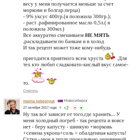
весу у меня получается меньше за счет
моркови и болгар.перца)
- 9% уксус 400гр.(я положила 300гр.);
- раст .рафинированное масло 0,5л.( я
положила 300мл.)
Все аккуратно смешиваем
НЕ МЯТЬ
,раскладываем по банкам и в холод
И так рецепт может тоже кому-нибудь
пригодится приятного всем хруста
.Для
тех кто любит сладковато-кислый вкус самое-
то.
Ответить
Новосибирск
marina nebesnyuk
+
2
27 октября 2017 года
#
Ну так всё зависит от того,где хранить... У
меня холодный погреб - так рецепта и вовсе
нет - беру капусту - шинкую +морковь
+семена укропа+соль = обалденная капуста!
Сутки -двое в тепле,прокалываю деревянной