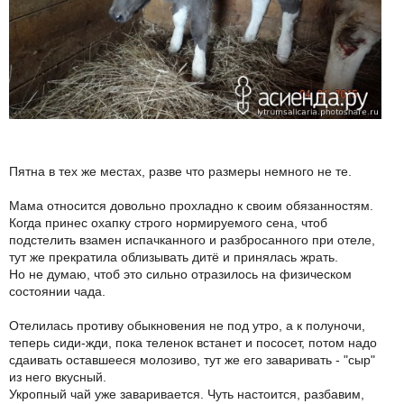
Пятна в тех же местах, разве что размеры немного не те.
Мама относится довольно прохладно к своим обязанностям.
Когда принес охапку строго нормируемого сена, чтоб
подстелить взамен испачканного и разбросанного при отеле,
тут же прекратила облизывать дитё и принялась жрать.
Но не думаю, чтоб это сильно отразилось на физическом
состоянии чада.
Отелилась противу обыкновения не под утро, а к полуночи,
теперь сиди-жди, пока теленок встанет и пососет, потом надо
сдаивать оставшееся молозиво, тут же его заваривать - "сыр"
из него вкусный.
Укропный чай уже заваривается. Чуть настоится, разбавим,