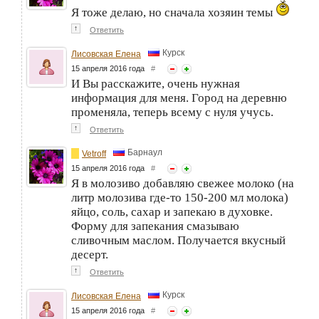
Я тоже делаю, но сначала хозяин темы
↑
Ответить
Курск
Лисовская Елена
15 апреля 2016 года
#
И Вы расскажите, очень нужная
информация для меня. Город на деревню
променяла, теперь всему с нуля учусь.
↑
Ответить
Барнаул
Vetroff
15 апреля 2016 года
#
Я в молозиво добавляю свежее молоко (на
литр молозива где-то 150-200 мл молока)
яйцо, соль, сахар и запекаю в духовке.
Форму для запекания смазываю
сливочным маслом. Получается вкусный
десерт.
↑
Ответить
Курск
Лисовская Елена
15 апреля 2016 года
#