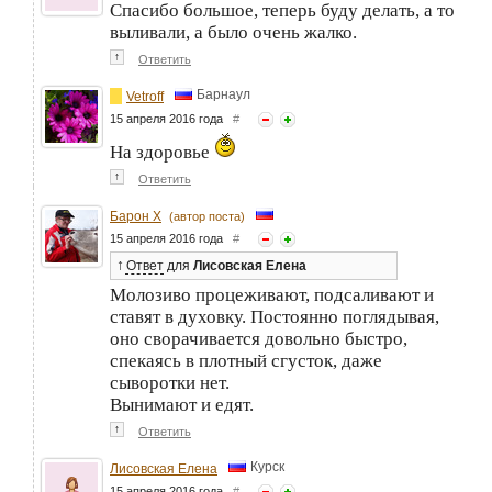
Спасибо большое, теперь буду делать, а то
выливали, а было очень жалко.
↑
Ответить
Барнаул
Vetroff
15 апреля 2016 года
#
На здоровье
↑
Ответить
Барон Х
(автор поста)
15 апреля 2016 года
#
↑
Ответ
для
Лисовская Елена
Молозиво процеживают, подсаливают и
ставят в духовку. Постоянно поглядывая,
оно сворачивается довольно быстро,
спекаясь в плотный сгусток, даже
сыворотки нет.
Вынимают и едят.
↑
Ответить
Курск
Лисовская Елена
15 апреля 2016 года
#