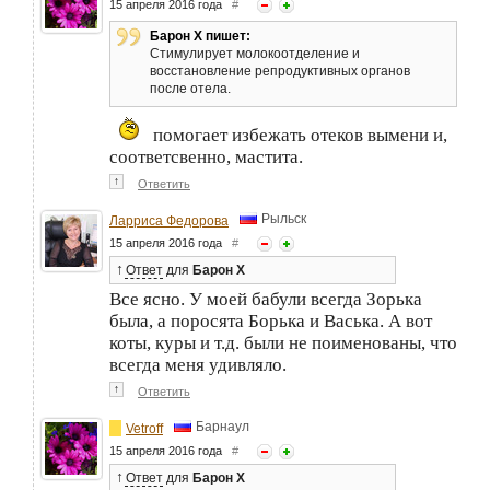
15 апреля 2016 года
#
Барон Х пишет:
Стимулирует молокоотделение и
восстановление репродуктивных органов
после отела.
помогает избежать отеков вымени и,
соответсвенно, мастита.
↑
Ответить
Рыльск
Ларриса Федорова
15 апреля 2016 года
#
↑
Ответ
для
Барон Х
Все ясно. У моей бабули всегда Зорька
была, а поросята Борька и Васька. А вот
коты, куры и т.д. были не поименованы, что
всегда меня удивляло.
↑
Ответить
Барнаул
Vetroff
15 апреля 2016 года
#
↑
Ответ
для
Барон Х