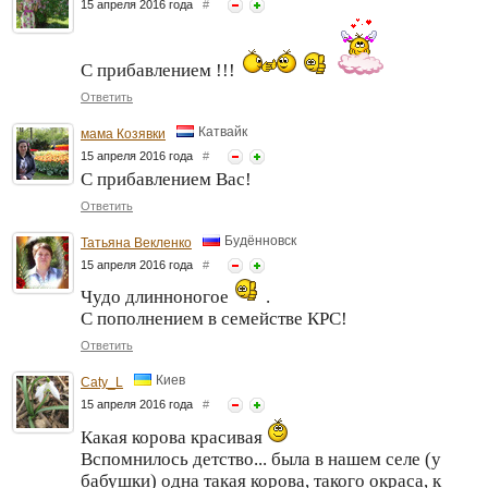
15 апреля 2016 года
#
С прибавлением !!!
Ответить
Катвайк
мама Козявки
15 апреля 2016 года
#
С прибавлением Вас!
Ответить
Будённовск
Татьяна Векленко
15 апреля 2016 года
#
Чудо длинноногое
.
С пополнением в семействе КРС!
Ответить
Киев
Caty_L
15 апреля 2016 года
#
Какая корова красивая
Вспомнилось детство... была в нашем селе (у
бабушки) одна такая корова, такого окраса, к