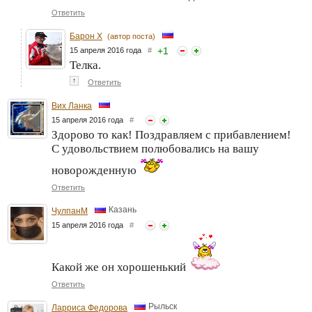
Ответить
Барон Х
(автор поста)
+
1
15 апреля 2016 года
#
Телка.
↑
Ответить
Вих Ланка
15 апреля 2016 года
#
Здорово то как! Поздравляем с прибавлением!
С удовольствием полюбовались на вашу
новорожденную
Ответить
Казань
ЧулпанМ
15 апреля 2016 года
#
Какой же он хорошенький
Ответить
Рыльск
Ларриса Федорова