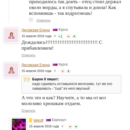
приходилось так доить - отец стоял держал
около морды, а я спутывала и доила! Как
вспомнишь - так вздрогнешь!
↑
Ответить
Курск
Лисовская Елена
+
1
15 апреля 2016 года
#
Дождались!!!!!!!!!!!!!!!!!!!!!!!!!!!!!! С
прибавлением!
Ответить
Курск
Лисовская Елена
15 апреля 2016 года
#
Барон Х пишет:
надо сдаивать оставшееся молозиво, тут же его
заваривать - "сыр" из него вкусный.
А что это и как? Научите, а то мы от коз
молозиво хрюшкам отдаем.
Ответить
Барнаул
Vetroff
15 апреля 2016 года
#