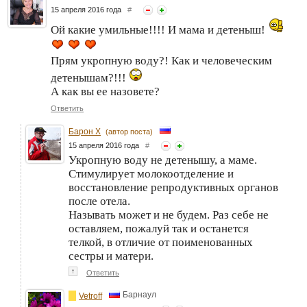
15 апреля 2016 года
#
Ой какие умильные!!!! И мама и детеныш!
Прям укропную воду?! Как и человеческим
детенышам?!!!
А как вы ее назовете?
Ответить
Барон Х
(автор поста)
15 апреля 2016 года
#
Укропную воду не детенышу, а маме.
Стимулирует молокоотделение и
восстановление репродуктивных органов
после отела.
Называть может и не будем. Раз себе не
оставляем, пожалуй так и останется
телкой, в отличие от поименованных
сестры и матери.
↑
Ответить
Барнаул
Vetroff