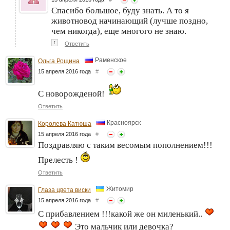
Спасибо большое, буду знать. А то я
животновод начинающий (лучше поздно,
чем никогда), еще многого не знаю.
↑
Ответить
Раменское
Ольга Рощина
15 апреля 2016 года
#
С новорожденой!
Ответить
Красноярск
Королева Катюша
15 апреля 2016 года
#
Поздравляю с таким весомым пополнением!!!
Прелесть !
Ответить
Житомир
Глаза цвета виски
15 апреля 2016 года
#
С прибавлением !!!какой же он миленький..
Это мальчик или девочка?