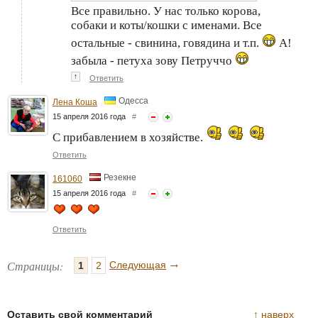
Все правильно. У нас только корова,
собаки и коты/кошки с именами. Все
остальные - свинина, говядина и т.п.
А!
забыла - петуха зову Петруччо
↑
Ответить
Одесса
Лена Коша
15 апреля 2016 года
#
С прибавлением в хозяйстве.
Ответить
Резекне
161060
15 апреля 2016 года
#
Ответить
→
Страницы:
Следующая
1
2
Оставить свой комментарий
↑
наверх