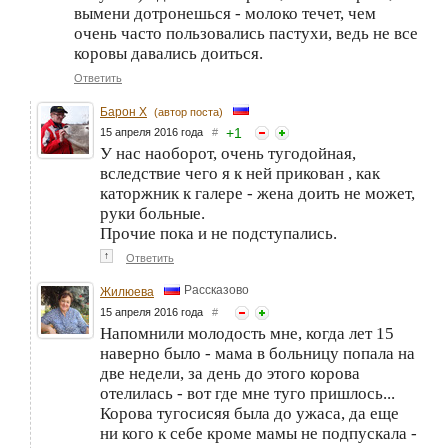
вымени дотронешься - молоко течет, чем
очень часто пользовались пастухи, ведь не все
коровы давались доиться.
Ответить
Барон Х
(автор поста)
+
1
15 апреля 2016 года
#
У нас наоборот, очень тугодойная,
вследствие чего я к ней прикован , как
каторжник к галере - жена доить не может,
руки больные.
Прочие пока и не подступались.
↑
Ответить
Рассказово
Жилюева
15 апреля 2016 года
#
Напомнили молодость мне, когда лет 15
наверно было - мама в больницу попала на
две недели, за день до этого корова
отелилась - вот где мне туго пришлось...
Корова тугосисяя была до ужаса, да еще
ни кого к себе кроме мамы не подпускала -