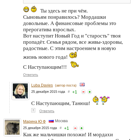
Ты здесь не при чём.
Сыновьям понравилось? Мордашки
довольные. А финансовые проблемы это
прерогатива взрослых.
Вот наступит Новый Год и "старость" твоя
пропадёт. Семья рядом, все живы-здоровы,
радостные. С этим настроением в новую
жизнь нового года!
С Наступающим!!!
Ответить
Luba Davies
(автор поста)
+
1
25 декабря 2015 года
#
С Наступающим, Танюш!
↑
Ответить
Москва
Марина Ю Ф
+
1
25 декабря 2015 года
#
Как же мальчишки похожи! И мордахи