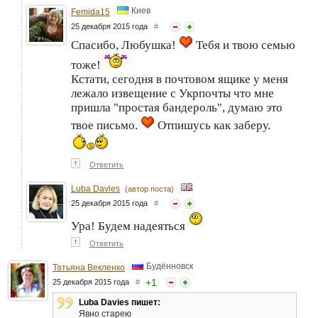
Киев
Femida15
25 декабря 2015 года
#
Спасибо, Любушка!
Тебя и твою семью
тоже!
Кстати, сегодня в почтовом ящике у меня
лежало извещение с Укрпочты что мне
пришла "простая бандероль", думаю это
твое письмо.
Отпишусь как заберу.
↑
Ответить
Luba Davies
(автор поста)
25 декабря 2015 года
#
Ура! Будем надеяться
↑
Ответить
Будённовск
Татьяна Векленко
+
1
25 декабря 2015 года
#
Luba Davies пишет:
Явно старею