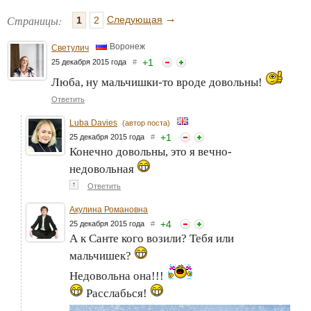
→
Страницы:
Следующая
1
2
Воронеж
Светулич
+
1
25 декабря 2015 года
#
Люба, ну мальчишки-то вроде довольны!
Ответить
Luba Davies
(автор поста)
+
1
25 декабря 2015 года
#
Конечно довольны, это я вечно-
недовольная
↑
Ответить
Акулина Романовна
+
4
25 декабря 2015 года
#
А к Санте кого возили? Тебя или
мальчишек?
Недовольна она!!!
Расслабься!