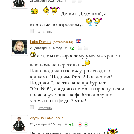
25 декабря 2015 года
#
Детки с Дедушкой, а
взрослые по-взрослому!
↑
Ответить
Luba Davies
(автор поста)
+
2
25 декабря 2015 года
#
ага, мы по-взрослому умеем - храпеть
всю ночь на перегонки
Наши подняли нас в 4 утра сегодня с
криками "Поднимайтесь! Рождество!
Подарки!", на что папа пробурчал:
"Oh, NO!", а я долго не могла проснуться и
после двух чашек кофе благополучно
уснула на софе до 7 утра!
↑
Ответить
Акулина Романовна
+
1
26 декабря 2015 года
#
Весь праздник детям испортили!!!