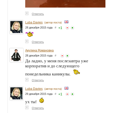
↑
Ответить
Luba Davies
(автор поста)
+
1
28 декабря 2015 года
#
↑
Ответить
Акулина Романовна
28 декабря 2015 года
#
Да ладно, у меня послезавтра уже
корпоратив и до следующего
понедельника каникулы.
↑
Ответить
Luba Davies
(автор поста)
+
1
29 декабря 2015 года
#
ух ты!
↑
Ответить