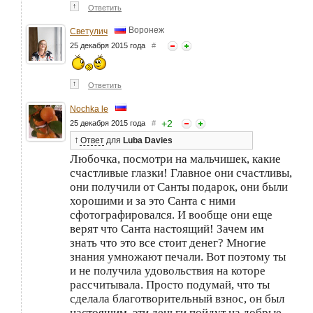
↑
Ответить
Воронеж
Светулич
25 декабря 2015 года
#
↑
Ответить
Nochka le
+
2
25 декабря 2015 года
#
↑
Ответ
для
Luba Davies
Любочка, посмотри на мальчишек, какие
счастливые глазки! Главное они счастливы,
они получили от Санты подарок, они были
хорошими и за это Санта с ними
сфотографировался. И вообще они еще
верят что Санта настоящий! Зачем им
знать что это все стоит денег? Многие
знания умножают печали. Вот поэтому ты
и не получила удовольствия на которе
рассчитывала. Просто подумай, что ты
сделала благотворительный взнос, он был
настоящим, эти деньги пойдут на добрые