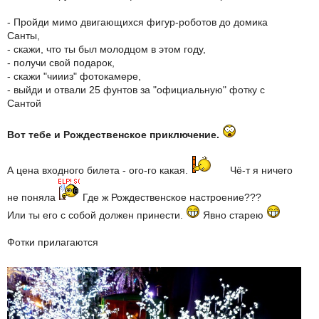
- Пройди мимо двигающихся фигур-роботов до домика
Санты,
- скажи, что ты был молодцом в этом году,
- получи свой подарок,
- скажи "чиииз" фотокамере,
- выйди и отвали 25 фунтов за "официальную" фотку с
Сантой
Вот тебе и Рождественское приключение.
А цена входного билета - ого-го какая.
Чё-т я ничего
не поняла
Где ж Рождественское настроение???
Или ты его с собой должен принести.
Явно старею
Фотки прилагаются