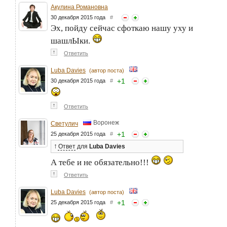
Акулина Романовна
30 декабря 2015 года
#
Эх, пойду сейчас сфоткаю нашу уху и
шашлЫки.
↑
Ответить
Luba Davies
(автор поста)
+
1
30 декабря 2015 года
#
↑
Ответить
Воронеж
Светулич
+
1
25 декабря 2015 года
#
↑
Ответ
для
Luba Davies
А тебе и не обязательно!!!
↑
Ответить
Luba Davies
(автор поста)
+
1
25 декабря 2015 года
#