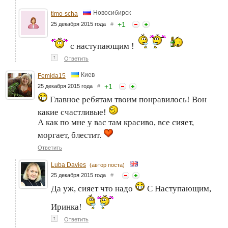
Новосибирск
timo-scha
+
1
25 декабря 2015 года
#
с наступающим !
↑
Ответить
Киев
Femida15
+
1
25 декабря 2015 года
#
Главное ребятам твоим понравилось! Вон
какие счастливые!
А как по мне у вас там красиво, все сияет,
моргает, блестит.
Ответить
Luba Davies
(автор поста)
25 декабря 2015 года
#
Да уж, сияет что надо
С Наступающим,
Иринка!
↑
Ответить