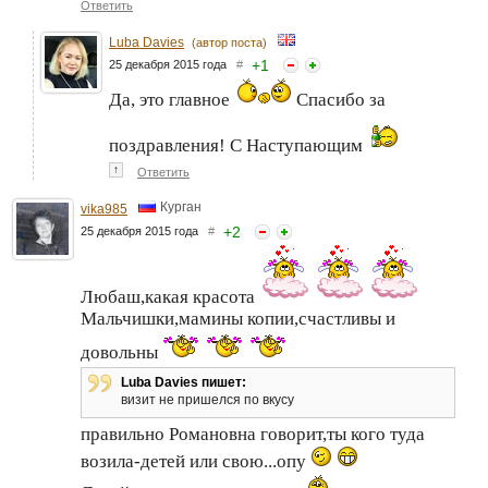
Ответить
Luba Davies
(автор поста)
+
1
25 декабря 2015 года
#
Да, это главное
Спасибо за
поздравления! С Наступающим
↑
Ответить
Курган
vika985
+
2
25 декабря 2015 года
#
Любаш,какая красота
Мальчишки,мамины копии,счастливы и
довольны
Luba Davies пишет:
визит не пришелся по вкусу
правильно Романовна говорит,ты кого туда
возила-детей или свою...опу