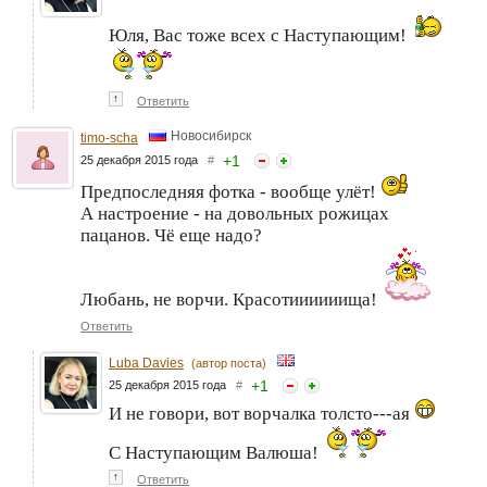
Юля, Вас тоже всех с Наступающим!
↑
Ответить
Новосибирск
timo-scha
+
1
25 декабря 2015 года
#
Предпоследняя фотка - вообще улёт!
А настроение - на довольных рожицах
пацанов. Чё еще надо?
Любань, не ворчи. Красотиииииища!
Ответить
Luba Davies
(автор поста)
+
1
25 декабря 2015 года
#
И не говори, вот ворчалка толсто---ая
С Наступающим Валюша!
↑
Ответить