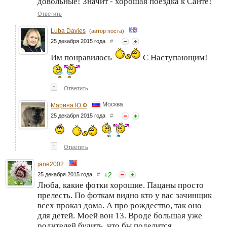
довольные! Значит - хорошая поездка к Санте!
Ответить
Luba Davies
(автор поста)
25 декабря 2015 года
#
Им понравилось
С Наступающим!
↑
Ответить
Москва
Марина Ю Ф
25 декабря 2015 года
#
↑
Ответить
jane2002
+
2
25 декабря 2015 года
#
Люба, какие фотки хорошие. Пацаны просто
прелесть. По фоткам видно кто у вас зачинщик
всех проказ дома. А про рождество, так оно
для детей. Моей вон 13. Вроде большая уже
родителей будить, что бы поделится