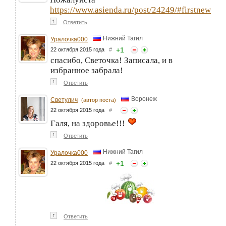
https://www.asienda.ru/post/24249/#firstnew
↑
Ответить
Нижний Тагил
Уралочка000
+
1
22 октября 2015 года
#
спасибо, Светочка! Записала, и в
избранное забрала!
↑
Ответить
Воронеж
Светулич
(автор поста)
22 октября 2015 года
#
Галя, на здоровье!!!
↑
Ответить
Нижний Тагил
Уралочка000
+
1
22 октября 2015 года
#
↑
Ответить