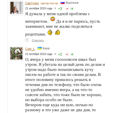
Воронеж
Светулич
(автор поста)
+
3
21 октября 2015 года
#
Я думала у меня одной проблема с
интернетом.
Да я и не парюсь, пусть
зажимают, мне не жалко поделиться
рецептами.
↑
Ответить
Киев
Caty_L
+
2
21 октября 2015 года
#
О, вчера у меня сооооовсем швах был
утром. Я убегала на целый день по делам и
утром надо было понаписывать кучу
писем по работе и так по своим делам. В
итоге половину пришлось решать в
течении дня по телефону, что было очень
не удобно именно вчера, а на что-то
совсем забить, что тоже было не хорошо,
но выбора особо не было.
Вечером еще куда ни шло, ночью по
разному и это уже даже не два дня, то