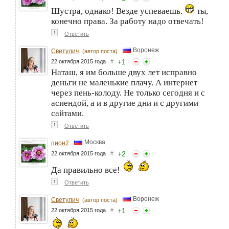
Шустра, однако! Везде успеваешь.
ты,
конечно права. За работу надо отвечать!
↑
Ответить
Воронеж
Светулич
(автор поста)
+
1
22 октября 2015 года
#
Наташ, я им больше двух лет исправно
деньги не маленькие плачу. А интернет
через пень-колоду. Не только сегодня и с
асиендой, а и в другие дни и с другими
сайтами.
↑
Ответить
Москва
пион2
+
2
22 октября 2015 года
#
Да правильно все!
↑
Ответить
Воронеж
Светулич
(автор поста)
+
1
22 октября 2015 года
#