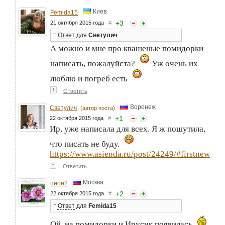
Киев
Femida15
+
3
21 октября 2015 года
#
↑
Ответ
для
Светулич
А можно и мне про квашеные помидорки
написать, пожалуйста?
Уж очень их
люблю и погреб есть
↑
Ответить
Воронеж
Светулич
(автор поста)
+
1
22 октября 2015 года
#
Ир, уже написала для всех. Я ж пошутила,
что писать не буду.
https://www.asienda.ru/post/24249/#firstnew
↑
Ответить
Москва
пион2
+
2
22 октября 2015 года
#
↑
Ответ
для
Femida15
Ой, на помидорки и Ирусик появилась