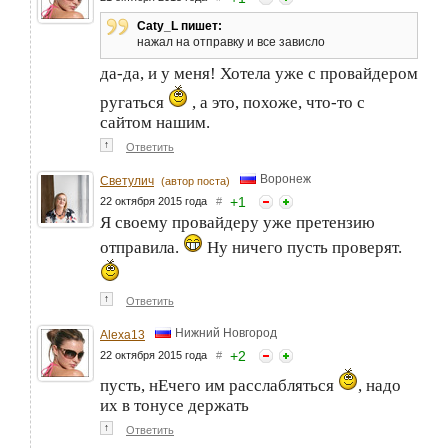
Caty_L пишет:
нажал на отправку и все зависло
да-да, и у меня! Хотела уже с провайдером
ругаться
, а это, похоже, что-то с
сайтом нашим.
↑
Ответить
Воронеж
Светулич
(автор поста)
+
1
22 октября 2015 года
#
Я своему провайдеру уже претензию
отправила.
Ну ничего пусть проверят.
↑
Ответить
Нижний Новгород
Alexa13
+
2
22 октября 2015 года
#
пусть, нЕчего им расслабляться
, надо
их в тонусе держать
↑
Ответить