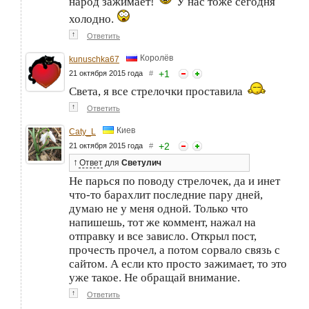
народ зажимает!
У нас тоже сегодня
холодно.
↑
Ответить
Королёв
kunuschka67
+
1
21 октября 2015 года
#
Света, я все стрелочки проставила
↑
Ответить
Киев
Caty_L
+
2
21 октября 2015 года
#
↑
Ответ
для
Светулич
Не парься по поводу стрелочек, да и инет
что-то барахлит последние пару дней,
думаю не у меня одной. Только что
напишешь, тот же коммент, нажал на
отправку и все зависло. Открыл пост,
прочесть прочел, а потом сорвало связь с
сайтом. А если кто просто зажимает, то это
уже такое. Не обращай внимание.
↑
Ответить