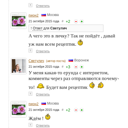
↑
Ответить
Москва
пион2
+
2
21 октября 2015 года
#
↑
Ответ
для
Светулич
А чего это в личку? Так не пойдёт , давай
уж нам всем рецептик.
↑
Ответить
Воронеж
Светулич
(автор поста)
+
3
21 октября 2015 года
#
У меня какая-то ерунда с интернетом,
комменты через раз отправляются почему-
то!
Будет вам рецептик
↑
Ответить
Москва
пион2
+
2
21 октября 2015 года
#
Ждём !
↑
Ответить