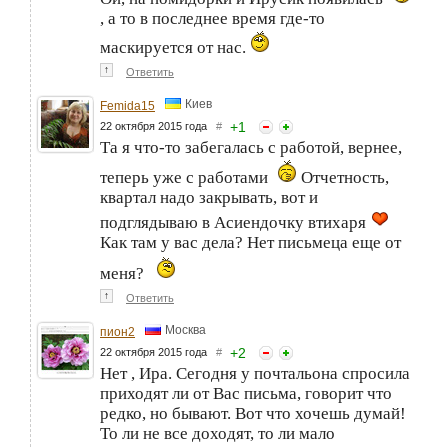
, а то в последнее время где-то
маскируется от нас.
↑
Ответить
Киев
Femida15
+
1
22 октября 2015 года
#
Та я что-то забегалась с работой, вернее,
теперь уже с работами
Отчетность,
квартал надо закрывать, вот и
подглядываю в Асиендочку втихаря
Как там у вас дела? Нет письмеца еще от
меня?
↑
Ответить
Москва
пион2
+
2
22 октября 2015 года
#
Нет , Ира. Сегодня у почтальона спросила
приходят ли от Вас письма, говорит что
редко, но бывают. Вот что хочешь думай!
То ли не все доходят, то ли мало