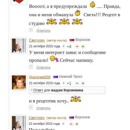
Воооот, а я предупреждала
..... Правда,
она и меня обманула
Света!!! Рецепт в
студию
↑
Ответить
Воронеж
Светулич
(автор поста)
+
4
21 октября 2015 года
#
У меня интернет завис и сообщение
пропало!
Сейчас напишу.
↑
Ответить
Нижний Тагил
Уралочка000
+
1
21 октября 2015 года
#
↑
Ответ
для
мадам Корзинкина
и я рецептик хочу..
↑
Ответить
Воронеж
Светулич
(автор поста)
22 октября 2015 года
#
Пожалуйста