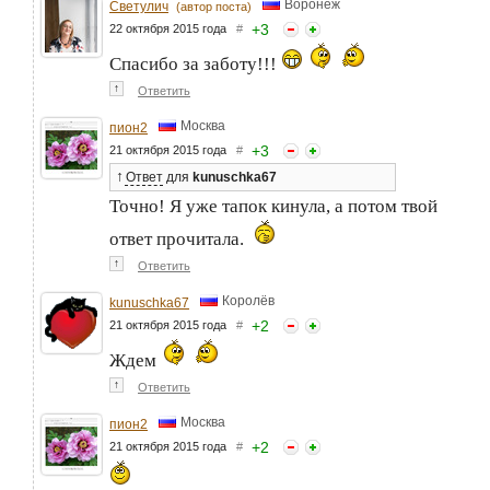
Воронеж
Светулич
(автор поста)
+
3
22 октября 2015 года
#
Спасибо за заботу!!!
↑
Ответить
Москва
пион2
+
3
21 октября 2015 года
#
↑
Ответ
для
kunuschka67
Точно! Я уже тапок кинула, а потом твой
ответ прочитала.
↑
Ответить
Королёв
kunuschka67
+
2
21 октября 2015 года
#
Ждем
↑
Ответить
Москва
пион2
+
2
21 октября 2015 года
#