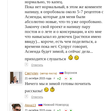
нормально, то капец.
Пока нет нормальный, в этом же комменте
напишу, я опробовала около 5-7 рецептов с
Асиенды, которые для меня были
абсолютно новые, что-то уже опробовано.
Закончу свой проект и напишу пару
постов и о лете и о консервации, и кто мне
что навысылал из девочек (растюхи имею
ввиду)... короче, есть чем поделиться, а
времени пока нет. Супруг говорит,
Асиенда будет зимой, а сейчас дела...
приходится слушаться
↑
Ответить
Воронеж
Светулич
(автор поста)
+
2
21 октября 2015 года
#
Ничего мы и зимой готовы почитать
рассказы!
↑
Ответить
Нижний Новгород
Alexa13
+
1
21 октября 2015 года
#