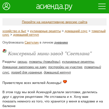
Перейти на неадаптивную версию сайта
хозяйство и быт
>
кулинарные рецепты
>
домашний соус
>
томатный
соус
>
домашний кетчуп
Опубликовала
Светулич
в личном
дневнике
Консервный мини-завод "Светлана"
Разделы:
овощи
,
томаты (помидоры)
,
кулинарные рецепты
,
домашние заготовки на зиму
,
постройки на участке
,
томатный
соус
,
погреб для хранения
,
домашний кетчуп
Приветствую всех жителей Асиенды!
В этом году мы всей Асиендой делали заготовки, делились
друг с другом рецептами. Не отставала и я. Хочу вам
показать немного из того, что хранится у меня в кладовке и на
балконе