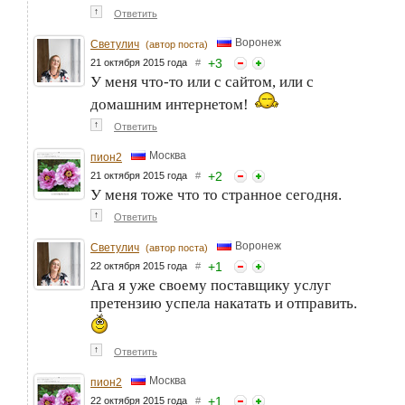
↑
Ответить
Воронеж
Светулич
(автор поста)
+
3
21 октября 2015 года
#
У меня что-то или с сайтом, или с
домашним интернетом!
↑
Ответить
Москва
пион2
+
2
21 октября 2015 года
#
У меня тоже что то странное сегодня.
↑
Ответить
Воронеж
Светулич
(автор поста)
+
1
22 октября 2015 года
#
Ага я уже своему поставщику услуг
претензию успела накатать и отправить.
↑
Ответить
Москва
пион2
+
1
22 октября 2015 года
#