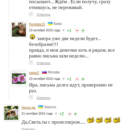
посылают... Ждём . Если получу, сразу
отпишусь, не переживай.
↑
Ответить
Киев
Femida15
+
1
23 октября 2015 года
#
завтра уже две недели будет...
безобразие!!!
правда, и мои девочки хоть и рядом, все
равно письма шли неделю...
↑
Ответить
Москва
пион2
+
1
23 октября 2015 года
#
Ира, письма долго идут, проверенно не
раз.
↑
Ответить
Херсон
Неда-да
+
2
21 октября 2015 года
#
Да,Света,ты с пропеллером.....
Ответить