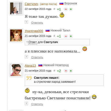
Воронеж
Светулич
(автор поста)
+
1
22 октября 2015 года
#
Я тоже так думаю.
↑
Ответить
Нижний Тагил
Уралочка000
+
1
21 октября 2015 года
#
↑
Ответ
для
Светулич
а я плюсики все напожимала...
↑
Ответить
Нижний Новгород
Alexa13
+
2
21 октября 2015 года
#
Светулич пишет:
а стрелочки народ зажимает!
ну-ка, девоньки, все стрелочки
быстренько Светланке понаставили!
↑
Ответить