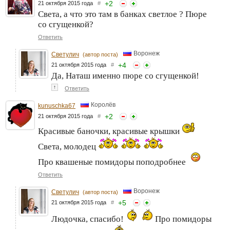
+
2
21 октября 2015 года
#
Света, а что это там в банках светлое ? Пюре
со сгущенкой?
Ответить
Воронеж
Светулич
(автор поста)
+
4
21 октября 2015 года
#
Да, Наташ именно пюре со сгущенкой!
↑
Ответить
Королёв
kunuschka67
+
2
21 октября 2015 года
#
Красивые баночки, красивые крышки
Света, молодец
Про квашеные помидоры поподробнее
Ответить
Воронеж
Светулич
(автор поста)
+
5
21 октября 2015 года
#
Людочка, спасибо!
Про помидоры