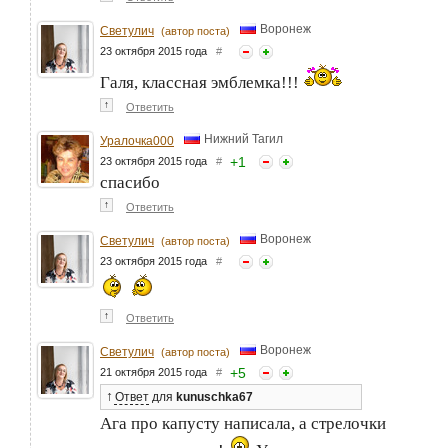
Воронеж
Светулич
(автор поста)
23 октября 2015 года
#
Галя, классная эмблемка!!!
↑
Ответить
Нижний Тагил
Уралочка000
+
1
23 октября 2015 года
#
спасибо
↑
Ответить
Воронеж
Светулич
(автор поста)
23 октября 2015 года
#
↑
Ответить
Воронеж
Светулич
(автор поста)
+
5
21 октября 2015 года
#
↑
Ответ
для
kunuschka67
Ага про капусту написала, а стрелочки