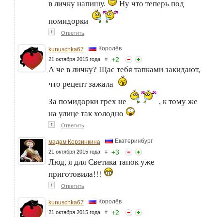
в личку напишу.
Ну что теперь под
помидорки
↑
Ответить
Королёв
kunuschka67
+
2
21 октября 2015 года
#
А че в личку? Щас тебя тапками закидают,
что рецепт зажала
За помидорки грех не
, к тому же
на улице так холодно
↑
Ответить
Екатеринбург
мадам Корзинкина
+
3
21 октября 2015 года
#
Люд, я для Светика тапок уже
приготовила!!!
↑
Ответить
Королёв
kunuschka67
+
2
21 октября 2015 года
#