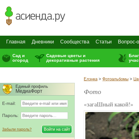
Главная
Дневники
Сообщества
Статьи
Вопрос-о
Сад и
Садовые цветы и
Бла
огород
декоративные растения
учас
Елэнка
>
Фотоальбомы
>
Цв
Единый профиль
Фото
МедиаФорт
«загаШный какой!»
E-mail:
Пароль:
Забыли пароль?