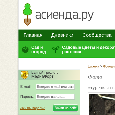
Главная
Дневники
Сообщества
Сад и
Садовые цветы и декор
огород
растения
Елэнка
>
Фотоал
Единый профиль
Фото
МедиаФорт
«турецкая гв
E-mail:
Пароль:
Забыли пароль?