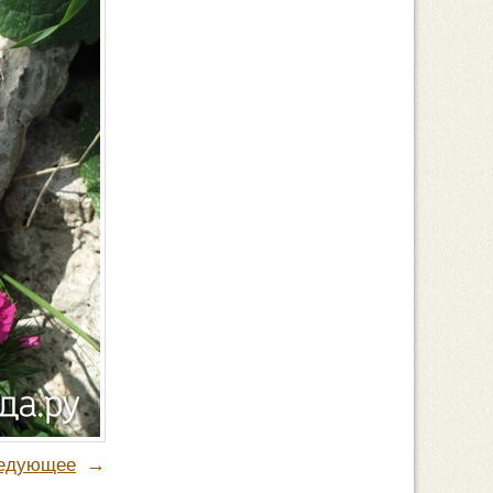
→
едующее