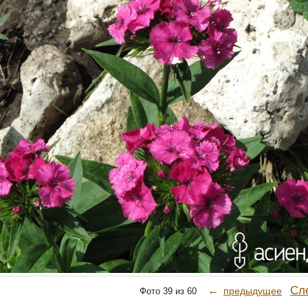
Сл
←
предыдущее
Фото 39 из 60