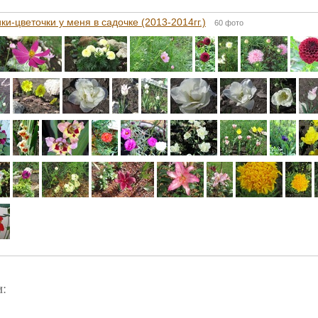
ки-цветочки у меня в садочке (2013-2014гг.)
60 фото
: