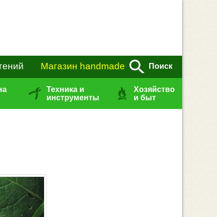
тений
Магазин handmade
Поиск
на
Техника и
Хозяйство
инструменты
и быт