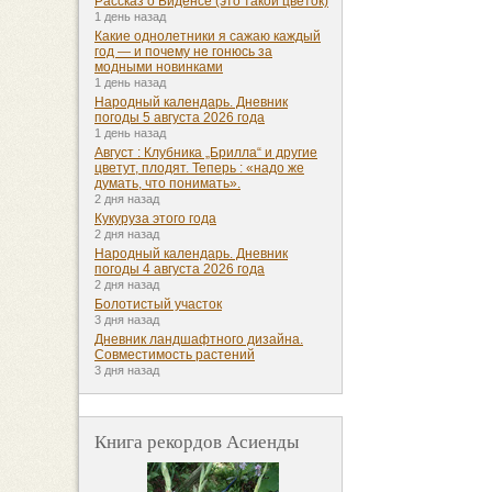
Рассказ о Биденсе (это такой цветок)
1 день назад
Какие однолетники я сажаю каждый
год — и почему не гонюсь за
модными новинками
1 день назад
Народный календарь. Дневник
погоды 5 августа 2026 года
1 день назад
Август : Клубника „Брилла“ и другие
цветут, плодят. Теперь : «надо же
думать, что понимать».
2 дня назад
Кукуруза этого года
2 дня назад
Народный календарь. Дневник
погоды 4 августа 2026 года
2 дня назад
Болотистый участок
3 дня назад
Дневник ландшафтного дизайна.
Совместимость растений
3 дня назад
Книга рекордов Асиенды