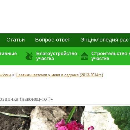
Статьи
Вопрос-ответ
Энциклопедия рас
ативные
Благоустройство
Строительство 
участка
участке
ьбомы
>
Цветики-цветочки у меня в садочке (2013-2014гг.)
оздичка (наконец-то!)»