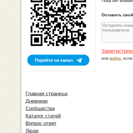
Пока нет комме
Оставить сво
Зарегистрир
или
войти
, есл
Перейти на канал
Главная страница
Дневники
Сообщества
Каталог статей
Вопрос-ответ
Люди