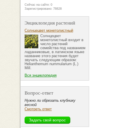
Сейчас на сайте: 0
Зарегистрировано: 78828
Энциклопедия растений
Солнцецвет монетолистный
Солнцецвет
монетолистный входит в
число растений
семейства под названием
ладанниковые, в латинском языке
название этого растения будет
звучать следующим образом:
Helianthemum nummularium (L.)
Mill.
Вся энциклопедия
Вопрос-ответ
Нужно ли обрезать клубнику
весной
Смотреть ответ