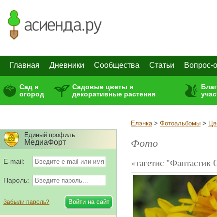
Главная
Дневники
Сообщества
Статьи
Вопрос-о
Сад и
Садовые цветы и
Бла
огород
декоративные растения
учас
Елэнка
>
Фотоальбомы
>
Цв
Единый профиль
Фото
МедиаФорт
«тагетис "Фантастик
E-mail:
Пароль:
Забыли пароль?