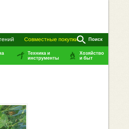
тений
Совместные покупки
Поиск
на
Техника и
Хозяйство
инструменты
и быт