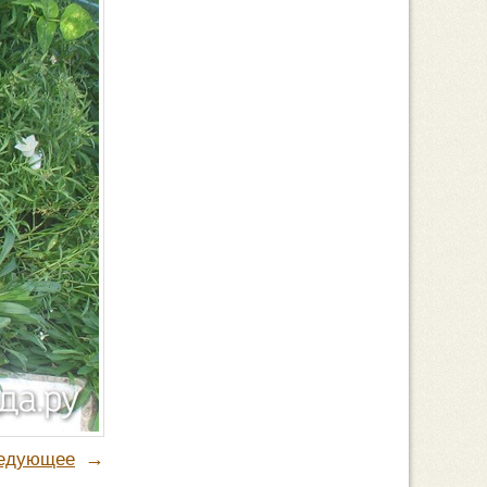
→
едующее