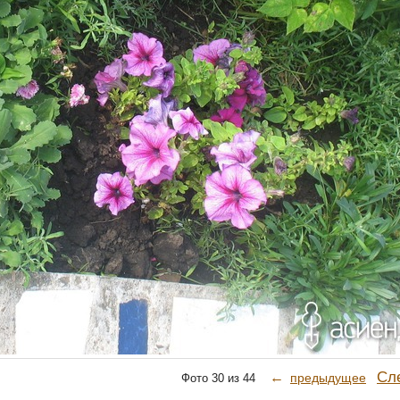
Сл
←
предыдущее
Фото 30 из 44