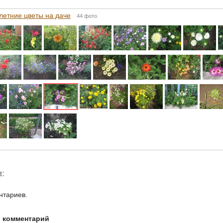
летние цветы на даче
44 фото
:
нтариев.
й комментарий