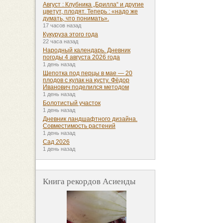
Август : Клубника „Брилла“ и другие
цветут, плодят. Теперь : «надо же
думать, что понимать».
17 часов назад
Кукуруза этого года
22 часа назад
Народный календарь. Дневник
погоды 4 августа 2026 года
1 день назад
Щепотка под перцы в мае — 20
плодов с кулак на кусту. Фёдор
Иванович поделился методом
1 день назад
Болотистый участок
1 день назад
Дневник ландшафтного дизайна.
Совместимость растений
1 день назад
Сад 2026
1 день назад
Книга рекордов Асиенды