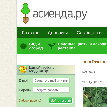
Главная
Дневники
Сообщества
Сад и
Садовые цветы и декор
огород
растения
Фаина Тимофеев
Единый профиль
Фото
МедиаФорт
«петуния»
E-mail:
Пароль:
Забыли пароль?