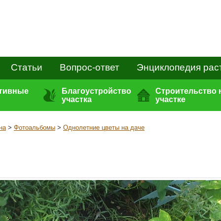
Статьи
Вопрос-ответ
Энциклопедия рас
ативные
Благоустройство
Строительство 
участка
участке
на
>
Фотоальбомы
>
Однолетние цветы на даче