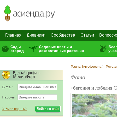
Главная
Дневники
Сообщества
Статьи
Вопрос-о
Сад и
Садовые цветы и
Бла
огород
декоративные растения
учас
Фаина Тимофеевна
>
Фотоа
Единый профиль
Фото
МедиаФорт
«бегония и лобелия 
E-mail:
Пароль:
Забыли пароль?