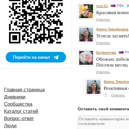
Уфа
roza 61
2
Красивая комп
Ответить
Фаина Тимофеевна
Успела заснять
Ответить
Ул
Волжаночка
Перейти на канал
Обожаю лобели
Посеяла месяц 
Ответить
Фаина Тимофе
Реактивная 
Главная страница
↑
Ответить
Дневники
Сообщества
Оставить свой коммент
Каталог статей
Вопрос-ответ
Люди