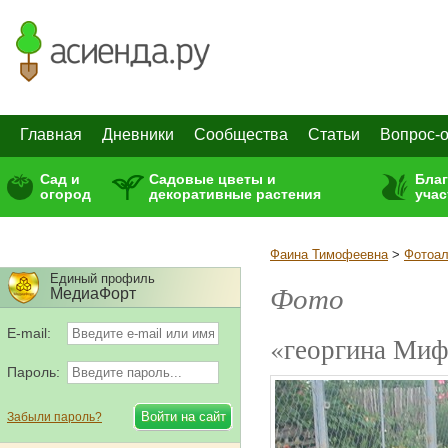
Главная
Дневники
Сообщества
Статьи
Вопрос-о
Сад и
Садовые цветы и
Бла
огород
декоративные растения
учас
Фаина Тимофеевна
>
Фотоа
Единый профиль
Фото
МедиаФорт
E-mail:
«георгина Миф
Пароль:
Забыли пароль?