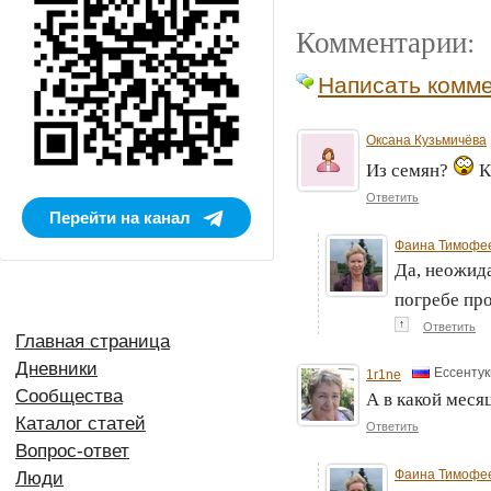
Комментарии:
Написать комм
Оксана Кузьмичёва
Из семян?
К
Ответить
Перейти на канал
Фаина Тимофе
Да, неожида
погребе пр
↑
Ответить
Главная страница
Дневники
Ессентук
1r1ne
Сообщества
А в какой меся
Каталог статей
Ответить
Вопрос-ответ
Фаина Тимофе
Люди