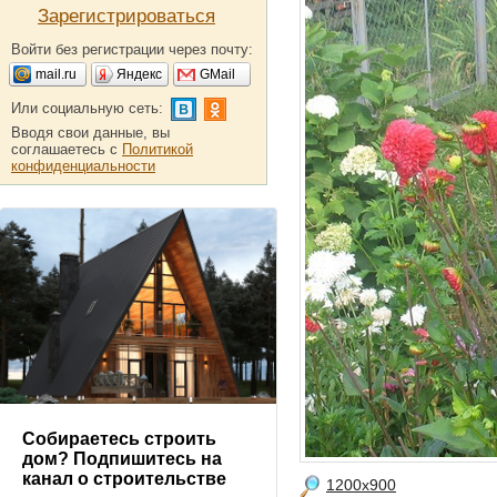
Зарегистрироваться
Войти без регистрации через почту:
mail.ru
Яндекс
GMail
Или социальную сеть:
Вводя свои данные, вы
соглашаетесь с
Политикой
конфиденциальности
Собираетесь строить
дом? Подпишитесь на
канал о строительстве
1200x900