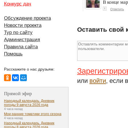
В конце мар
Конкурс дач
↑
Ответить
Обсуждение проекта
Новости проекта
Оставить свой 
Тур по сайту
Администрация
Правила сайта
Помощь
Зарегистриро
Расскажите о нас друзьям:
или
войти
, если 
Прямой эфир
Народный календарь. Дневник
погоды 9 августа 2026 года
4 часа назад
Мои ранние томатики этого сезона
4 часа назад
Народный календарь. Дневник
погоды 8 августа 2026 года