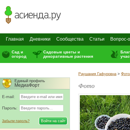
Главная
Дневники
Сообщества
Статьи
Вопрос-о
Сад и
Садовые цветы и
Бла
огород
декоративные растения
учас
Раушания Гафуровна
>
Фото
Единый профиль
Фото
МедиаФорт
E-mail:
Пароль:
Забыли пароль?