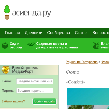
Главная
Дневники
Сообщества
Статьи
Вопрос-о
Сад и
Садовые цветы и
Бла
огород
декоративные растения
учас
Раушания Гафуровна
>
Фото
Единый профиль
Фото
МедиаФорт
«Confetti»
E-mail:
Пароль:
Забыли пароль?