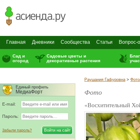
Главная
Дневники
Сообщества
Статьи
Вопрос-о
Сад и
Садовые цветы и
Бла
огород
декоративные растения
учас
Раушания Гафуровна
>
Фото
Единый профиль
Фото
МедиаФорт
«Восхитительный Хо
E-mail:
Пароль:
Забыли пароль?