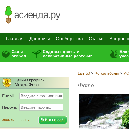
Главная
Дневники
Сообщества
Статьи
Вопрос-о
Сад и
Садовые цветы и
Бла
огород
декоративные растения
учас
Lari_50
>
Фотоальбомы
>
МО
Единый профиль
Фото
МедиаФорт
E-mail:
Пароль:
Забыли пароль?