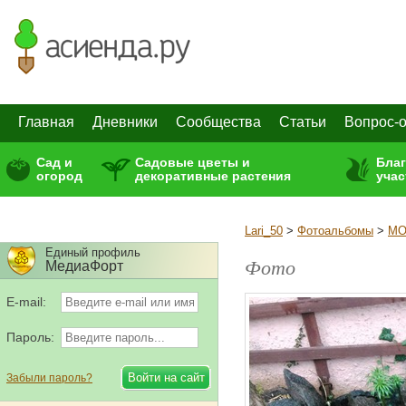
Главная
Дневники
Сообщества
Статьи
Вопрос-о
Сад и
Садовые цветы и
Бла
огород
декоративные растения
учас
Lari_50
>
Фотоальбомы
>
МО
Единый профиль
Фото
МедиаФорт
E-mail:
Пароль:
Забыли пароль?