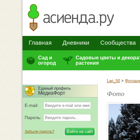
Главная
Дневники
Сообщества
Сад и
Садовые цветы и декор
огород
растения
Lari_50
>
Фотоал
Единый профиль
Фото
МедиаФорт
E-mail:
Пароль:
Забыли пароль?