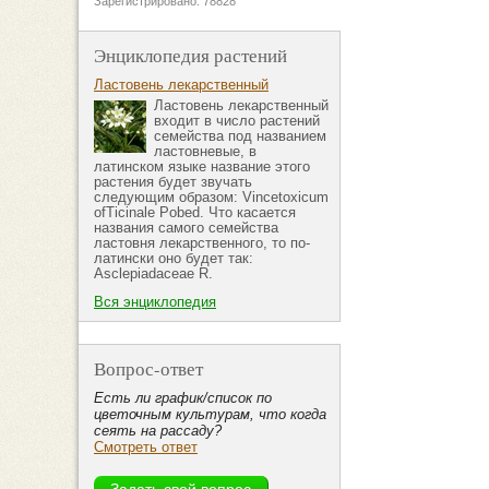
Зарегистрировано: 78828
Энциклопедия растений
Ластовень лекарственный
Ластовень лекарственный
входит в число растений
семейства под названием
ластовневые, в
латинском языке название этого
растения будет звучать
следующим образом: Vincetoxicum
ofTicinale Pobed. Что касается
названия самого семейства
ластовня лекарственного, то по-
латински оно будет так:
Asclepiadaceae R.
Вся энциклопедия
Вопрос-ответ
Есть ли график/список по
цветочным культурам, что когда
сеять на рассаду?
Смотреть ответ