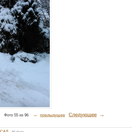
→
Следующее
←
предыдущее
Фото 55 из 96
 САД
96 фото