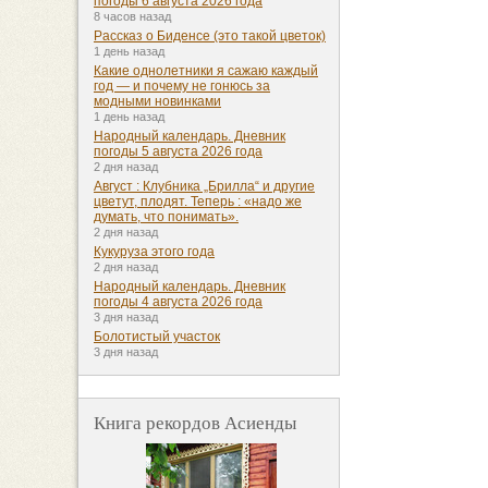
погоды 6 августа 2026 года
8 часов назад
Рассказ о Биденсе (это такой цветок)
1 день назад
Какие однолетники я сажаю каждый
год — и почему не гонюсь за
модными новинками
1 день назад
Народный календарь. Дневник
погоды 5 августа 2026 года
2 дня назад
Август : Клубника „Брилла“ и другие
цветут, плодят. Теперь : «надо же
думать, что понимать».
2 дня назад
Кукуруза этого года
2 дня назад
Народный календарь. Дневник
погоды 4 августа 2026 года
3 дня назад
Болотистый участок
3 дня назад
Книга рекордов Асиенды