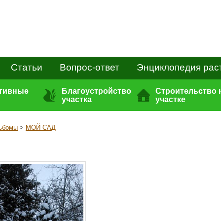
Статьи
Вопрос-ответ
Энциклопедия рас
ативные
Благоустройство
Строительство 
участка
участке
ьбомы
>
МОЙ САД