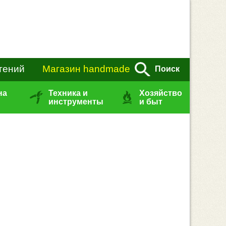
тений
Магазин handmade
Поиск
на
Техника и
Хозяйство
инструменты
и быт