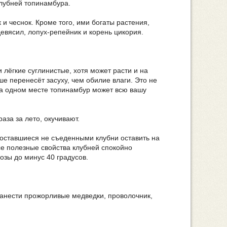
клубней топинамбура.
 и чеснок. Кроме того, ими богаты растения,
евясил, лопух-репейник и корень цикория.
лёгкие суглинистые, хотя может расти и на
ше перенесёт засуху, чем обилие влаги. Это не
на одном месте топинамбур может всю вашу
аза за лето, окучивают.
 оставшиеся не съеденными клубни оставить на
се полезные свойства клубней спокойно
озы до минус 40 градусов.
нанести прожорливые медведки, проволочник,