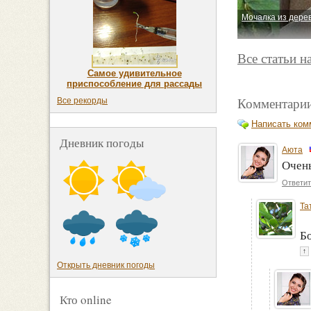
Мочалка из дере
Все статьи 
Самое удивительное
приспособление для рассады
Комментарии
Все рекорды
Написать ком
Дневник погоды
Аюта
Очень
Ответит
Та
Б
↑
Открыть дневник погоды
Кто online