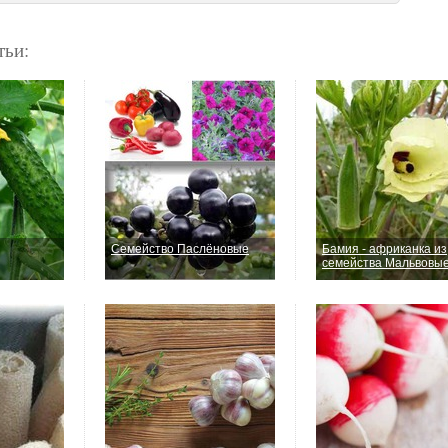
тьи:
Семейство Паслёновые
Бамия - африканка из
семейства Мальвовы