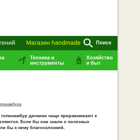
тений
Магазин handmade
Поиск
на
Техника и
Хозяйство
инструменты
и быт
опинамбура
 топинамбур дачники чаще приравнивают к
вляются. Если бы они знали о полезных
ли бы к нему благосклонней.