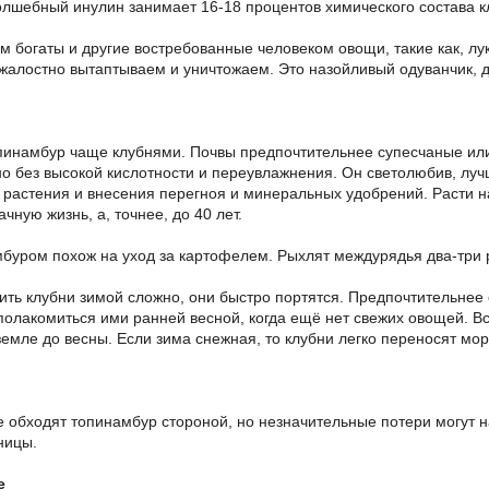
 волшебный инулин занимает 16-18 процентов химического состава 
м богаты и другие востребованные человеком овощи, такие как, лук
жалостно вытаптываем и уничтожаем. Это назойливый одуванчик, д
инамбур чаще клубнями. Почвы предпочтительнее супесчаные или 
но без высокой кислотности и переувлажнения. Он светолюбив, луч
 растения и внесения перегноя и минеральных удобрений. Расти 
чную жизнь, а, точнее, до 40 лет.
мбуром похож на уход за картофелем. Рыхлят междурядья два-три р
нить клубни зимой сложно, они быстро портятся. Предпочтительнее
 полакомиться ими ранней весной, когда ещё нет свежих овощей. В
земле до весны. Если зима снежная, то клубни легко переносят мор
 обходят топинамбур стороной, но незначительные потери могут 
ницы.
е