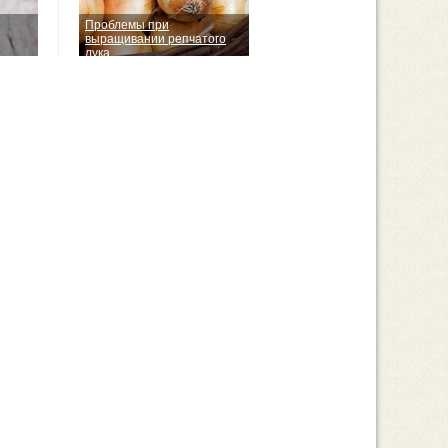
Проблемы при
выращивании репчатого
лука