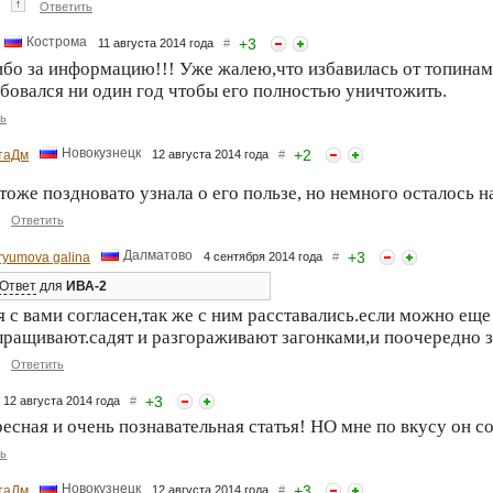
↑
Ответить
Кострома
+
3
11 августа 2014 года
#
бо за информацию!!! Уже жалею,что избавилась от топинамб
бовался ни один год чтобы его полностью уничтожить.
ь
Новокузнецк
+
2
таДм
12 августа 2014 года
#
тоже поздновато узнала о его пользе, но немного осталось н
Ответить
Далматово
+
3
ryumova galina
4 сентября 2014 года
#
Ответ
для
ИВА-2
я с вами согласен,так же с ним расставались.если можно ещ
ращивают.садят и разгораживают загонками,и поочередно за
Ответить
+
3
12 августа 2014 года
#
есная и очень познавательная статья! НО мне по вкусу он с
ь
Новокузнецк
+
3
таДм
12 августа 2014 года
#