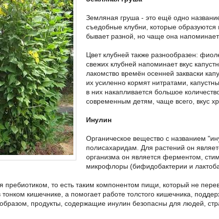
Земляная груша - это ещё одно названи
съедобные клубни, которые образуются 
бывает разной, но чаще она напоминает
Цвет клубней также разнообразен: фиол
свежих клубней напоминает вкус капустн
лакомство времён осенней закваски кап
их усиленно кормят нитратами, капустн
в них накапливается большое количество
современным детям, чаще всего, вкус х
Инулин
Органическое вещество с названием "ину
полисахаридам. Для растений он являет
организма он является ферментом, сти
микрофлоры (бифидобактерии и лактоба
я пребиотиком, то есть таким компонентом пищи, который не перев
 тонком кишечнике, а помогает работе толстого кишечника, поддер
 образом, продукты, содержащие инулин безопасны для людей, с