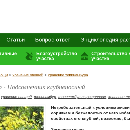
Статьи
Вопрос-ответ
Энциклопедия рас
ативные
Благоустройство
Строительство 
участка
участке
вощи
>
хранение овощей
>
хранение топинамбура
 - Подсолнечник клубненосный
,
хранение овощей
,
топинамбур
,
топинамбур выращивание
,
хранение т
Нетребовательный к условиям жизни
сорнякам и безжалостно от него изба
свойствах его клубней, возможно, бы
Земляная груша