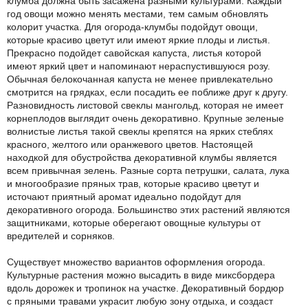
клумба должна быть засажена разными культурами. Каждый
год овощи можно менять местами, тем самым обновлять
колорит участка. Для огорода-клумбы подойдут овощи,
которые красиво цветут или имеют яркие плоды и листья.
Прекрасно подойдет савойская капуста, листья которой
имеют яркий цвет и напоминают нераспустившуюся розу.
Обычная белокочанная капуста не менее привлекательно
смотрится на грядках, если посадить ее поближе друг к другу.
Разновидность листовой свеклы мангольд, которая не имеет
корнеплодов выглядит очень декоративно. Крупные зеленые
волнистые листья такой свеклы крепятся на ярких стеблях
красного, желтого или оранжевого цветов. Настоящей
находкой для обустройства декоративной клумбы является
всем привычная зелень. Разные сорта петрушки, салата, лука
и многообразие пряных трав, которые красиво цветут и
источают приятный аромат идеально подойдут для
декоративного огорода. Большинство этих растений являются
защитниками, которые оберегают овощные культуры от
вредителей и сорняков.
Существует множество вариантов оформления огорода.
Культурные растения можно высадить в виде миксбордера
вдоль дорожек и тропинок на участке. Декоративный бордюр
с пряными травами украсит любую зону отдыха, и создаст