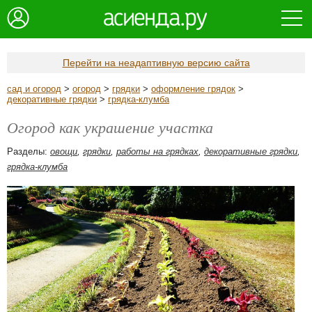
Перейти на неадаптивную версию сайта
сад и огород
>
огород
>
грядки
>
оформление грядок
>
декоративные грядки
>
грядка-клумба
Огород как украшение участка
Разделы:
овощи
,
грядки
,
работы на грядках
,
декоративные грядки
,
грядка-клумба