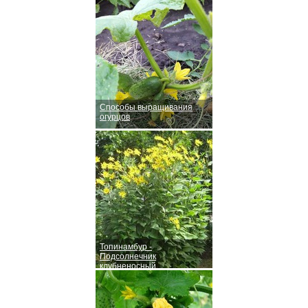
Способы выращивания
огурцов
Топинамбур -
Подсолнечник
клубненосный