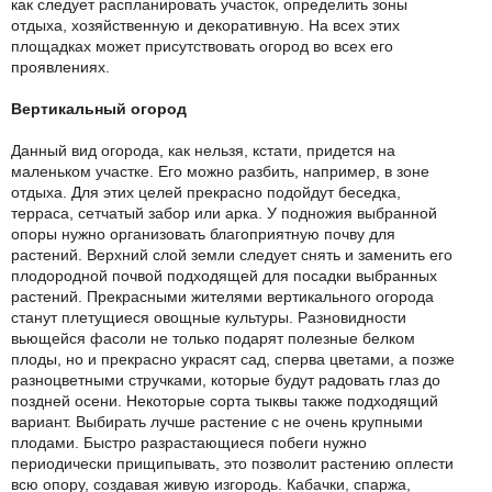
как следует распланировать участок, определить зоны
отдыха, хозяйственную и декоративную. На всех этих
площадках может присутствовать огород во всех его
проявлениях.
Вертикальный огород
Данный вид огорода, как нельзя, кстати, придется на
маленьком участке. Его можно разбить, например, в зоне
отдыха. Для этих целей прекрасно подойдут беседка,
терраса, сетчатый забор или арка. У подножия выбранной
опоры нужно организовать благоприятную почву для
растений. Верхний слой земли следует снять и заменить его
плодородной почвой подходящей для посадки выбранных
растений. Прекрасными жителями вертикального огорода
станут плетущиеся овощные культуры. Разновидности
вьющейся фасоли не только подарят полезные белком
плоды, но и прекрасно украсят сад, сперва цветами, а позже
разноцветными стручками, которые будут радовать глаз до
поздней осени. Некоторые сорта тыквы также подходящий
вариант. Выбирать лучше растение с не очень крупными
плодами. Быстро разрастающиеся побеги нужно
периодически прищипывать, это позволит растению оплести
всю опору, создавая живую изгородь. Кабачки, спаржа,