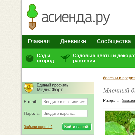
Главная
Дневники
Сообщества
Сад и
Садовые цветы и декор
огород
растения
болезни и вреди
Единый профиль
Млечный б
МедиаФорт
Разделы:
болезн
E-mail:
Пароль:
Забыли пароль?