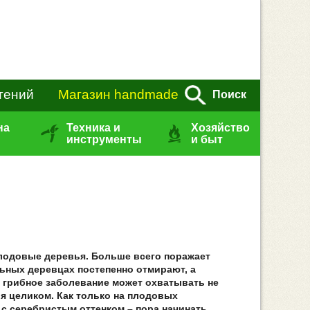
тений
Магазин handmade
Поиск
на
Техника и
Хозяйство
инструменты
и быт
лодовые деревья. Больше всего поражает
льных деревцах постепенно отмирают, а
о грибное заболевание может охватывать не
ья целиком. Как только на плодовых
 с серебристым оттенком – пора начинать