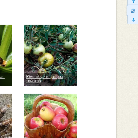
вая
Южный фитофтороз
томатов