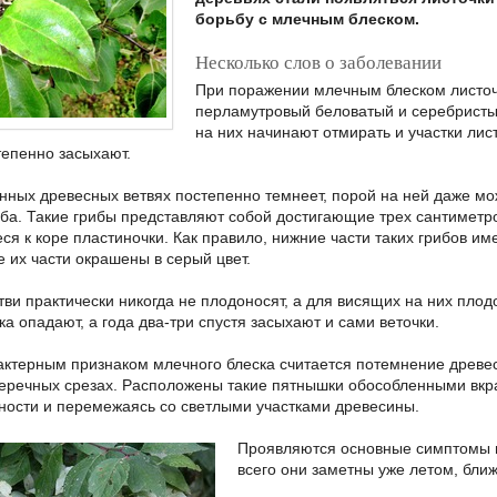
борьбу с млечным блеском.
Несколько слов о заболевании
При поражении млечным блеском листочк
перламутровый беловатый и серебристый
на них начинают отмирать и участки лис
тепенно засыхают.
нных древесных ветвях постепенно темнеет, порой на ней даже м
иба. Такие грибы представляют собой достигающие трех сантиметр
я к коре пластиночки. Как правило, нижние части таких грибов 
е их части окрашены в серый цвет.
ви практически никогда не плодоносят, а для висящих на них плод
а опадают, а года два-три спустя засыхают и сами веточки.
ктерным признаком млечного блеска считается потемнение древе
еречных срезах. Расположены такие пятнышки обособленными вкр
жности и перемежаясь со светлыми участками древесины.
Проявляются основные симптомы м
всего они заметны уже летом, ближ