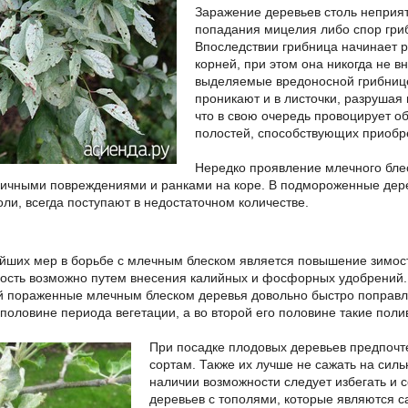
Заражение деревьев столь неприя
попадания мицелия либо спор гри
Впоследствии грибница начинает р
корней, при этом она никогда не в
выделяемые вредоносной грибнице
проникают и в листочки, разрушая 
что в свою очередь провоцирует 
полостей, способствующих приобр
Нередко проявление млечного бле
личными повреждениями и ранками на коре. В подмороженные дере
ли, всегда поступают в недостаточном количестве.
йших мер в борьбе с млечным блеском является повышение зимост
ость возможно путем внесения калийных и фосфорных удобрений. 
й пораженные млечным блеском деревья довольно быстро поправл
 половине периода вегетации, а во второй его половине такие по
При посадке плодовых деревьев предпочт
сортам. Также их лучше не сажать на сил
наличии возможности следует избегать и 
деревьев с тополями, которые являются 