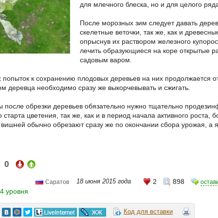
для млечного блеска, но и для целого ря
После морозных зим следует давать дерев
скелетные веточки, так же, как и древесн
опрыснув их раствором железного купорос
лечить образующиеся на коре открытые ра
садовым варом.
х попыток к сохранению плодовых деревьев на них продолжается о
м деревца необходимо сразу же выкорчевывать и сжигать.
ы после обрезки деревьев обязательно нужно тщательно продезинф
 старта цветения, так же, как и в период начала активного роста,
 вишней обычно обрезают сразу же по окончании сбора урожая, а яб
0
и:
18 июня 2015 года
2
898
остав
Саратов
4 уровня
Код для вставки