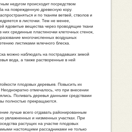
тным недугом происходит посредством
ба на поврежденную древесную кору.
аспространяться и по тканям ветвей, стволов и
недряется в листочки. Тем не менее,
й ядовитые вещества через проводящие ткани
в них срединные пластиночки клеточных стенок,
образование многочисленных воздушных
етению листиками млечного блеска.
ска можно наблюдать на пострадавших зимой
вья вода, а также растворенные в ней
ойкости плодовых деревьев. Повысить их
Неоднократно отмечалось, что при внесении
ялись. Поливать деревья данными средствами
ливы полностью прекращаются.
ение лучше всего отдавать районированным
ьно увлажненных и низменных участках. При
соседства растущих на участке плодовых
самыми настоящими рассадниками не только