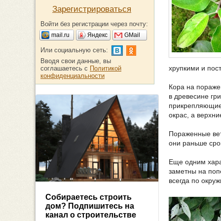
Зарегистрироваться
Войти без регистрации через почту:
mail.ru
Яндекс
GMail
Или социальную сеть:
Вводя свои данные, вы
хрупкими и пос
соглашаетесь с
Политикой
конфиденциальности
Кора на пораже
в древесине гр
прикрепляющиес
окрас, а верхни
Пораженные вет
они раньше срок
Еще одним хара
заметны на поп
всегда по окру
Собираетесь строить
дом? Подпишитесь на
канал о строительстве