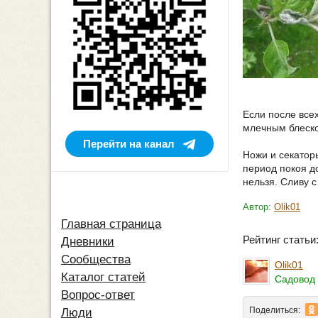
Если после все
млечным блеско
Перейти на канал
Ножи и секатор
период покоя до
нельзя. Сливу с
Автор:
Olik01
Главная страница
Рейтинг стать
Дневники
Сообщества
Olik01
Каталог статей
Садовод 
Вопрос-ответ
Поделиться:
Люди