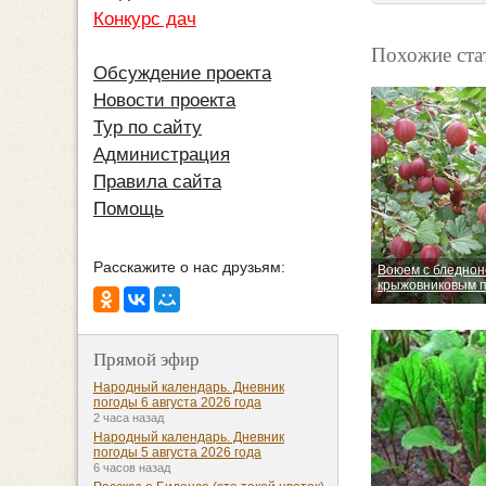
Конкурс дач
Похожие ста
Обсуждение проекта
Новости проекта
Тур по сайту
Администрация
Правила сайта
Помощь
Расскажите о нас друзьям:
Воюем с бледнон
крыжовниковым 
Прямой эфир
Народный календарь. Дневник
погоды 6 августа 2026 года
2 часа назад
Народный календарь. Дневник
погоды 5 августа 2026 года
6 часов назад