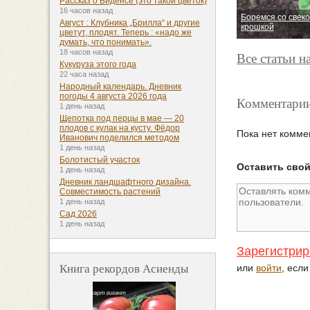
Рассказ о Биденсе (это такой цветок)
16 часов назад
Боремся со свек
Август : Клубника „Брилла“ и другие
крошкой
цветут, плодят. Теперь : «надо же
думать, что понимать».
18 часов назад
Все статьи н
Кукуруза этого года
22 часа назад
Народный календарь. Дневник
погоды 4 августа 2026 года
Комментарии
1 день назад
Щепотка под перцы в мае — 20
плодов с кулак на кусту. Фёдор
Пока нет комме
Иванович поделился методом
1 день назад
Болотистый участок
Оставить сво
1 день назад
Дневник ландшафтного дизайна.
Совместимость растений
1 день назад
Сад 2026
1 день назад
Зарегистрир
Книга рекордов Асиенды
или
войти
, есл