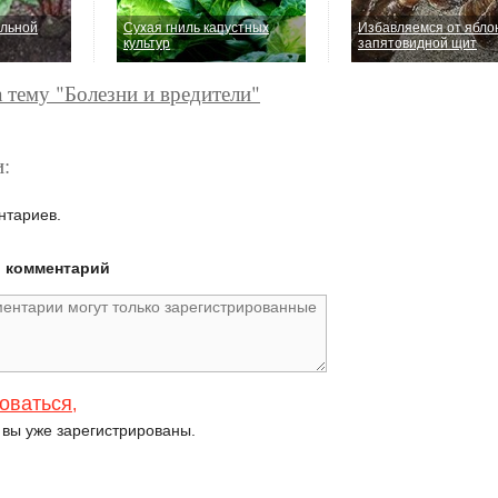
ольной
Сухая гниль капустных
Избавляемся от ябло
культур
запятовидной щит
а тему "Болезни и вредители"
:
нтариев.
й комментарий
оваться
,
и вы уже зарегистрированы.