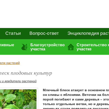
Статьи
Вопрос-ответ
Энциклопедия рас
ативные
Благоустройство
Строительство 
участка
участке
тели растений
леск плодовых культур
и и вредители растений
Млечный блеск атакует в основном п
он сливы с яблонями. Веточки на бо
порой погибают и сами деревья – эт
только отдельные ветви, но и дерев
деревьях стали появляться листочки