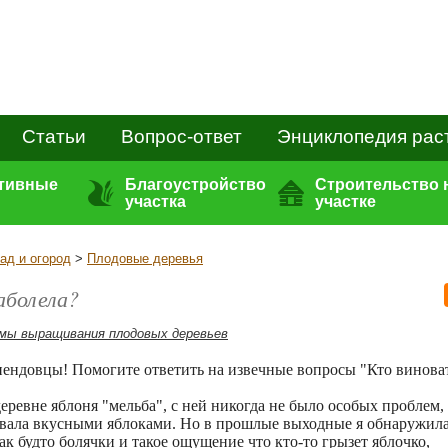
Статьи
Вопрос-ответ
Энциклопедия рас
ативные
Благоустройство
Строительство 
участка
участке
ад и огород
>
Плодовые деревья
аболела?
мы выращивания плодовых деревьев
ендовцы! Помогите ответить на извечные вопросы "Кто винова
 деревне яблоня "мельба", с ней никогда не было особых проблем,
довала вкусными яблоками. Но в прошлые выходные я обнаружила
ак будто болячки и такое ощущение что кто-то грызет яблочко,