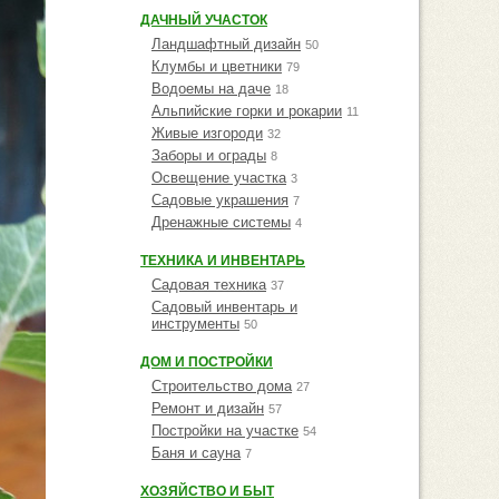
ДАЧНЫЙ УЧАСТОК
Ландшафтный дизайн
50
Клумбы и цветники
79
Водоемы на даче
18
Альпийские горки и рокарии
11
Живые изгороди
32
Заборы и ограды
8
Освещение участка
3
Садовые украшения
7
Дренажные системы
4
ТЕХНИКА И ИНВЕНТАРЬ
Садовая техника
37
Садовый инвентарь и
инструменты
50
ДОМ И ПОСТРОЙКИ
Строительство дома
27
Ремонт и дизайн
57
Постройки на участке
54
Баня и сауна
7
ХОЗЯЙСТВО И БЫТ