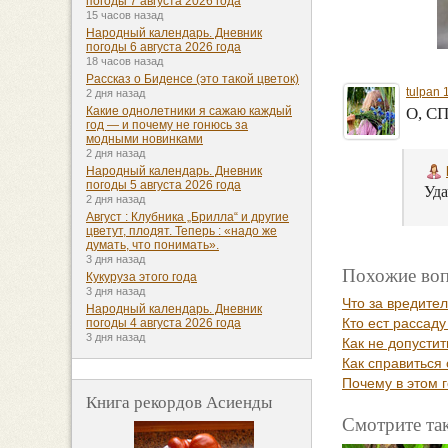
погоды 7 августа 2026 года
15 часов назад
Народный календарь. Дневник
погоды 6 августа 2026 года
18 часов назад
Рассказ о Биденсе (это такой цветок)
tulpan 
2 дня назад
О, С
Какие однолетники я сажаю каждый
год — и почему не гонюсь за
модными новинками
2 дня назад
Народный календарь. Дневник
погоды 5 августа 2026 года
Уда
2 дня назад
Август : Клубника „Брилла“ и другие
цветут, плодят. Теперь : «надо же
думать, что понимать».
3 дня назад
Похожие воп
Кукуруза этого года
3 дня назад
Что за вредите
Народный календарь. Дневник
Кто ест рассаду
погоды 4 августа 2026 года
3 дня назад
Как не допустит
Как справиться
Почему в этом 
Книга рекордов Асиенды
Смотрите та