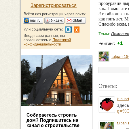
пробуравив дыр
Зарегистрироваться
как. Помогите 
Эта яблонька на
Войти без регистрации через почту:
как пять лет. М
mail.ru
Яндекс
GMail
Спасибо всем, 
Или социальную сеть:
Темы:
Помогите
Вводя свои данные, вы
соглашаетесь с
Политикой
+1
Рейтинг:
конфиденциальности
tulpan 1
Ответы:
kunusc
Здес
q=%
Собираетесь строить
дом? Подпишитесь на
tulpan 
канал о строительстве