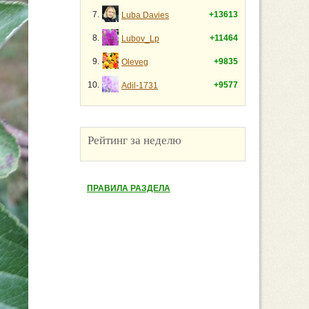
7.
+13613
Luba Davies
8.
+11464
Lubov_Lp
9.
+9835
Oleveg
10.
+9577
Adil-1731
Рейтинг за неделю
ПРАВИЛА РАЗДЕЛА