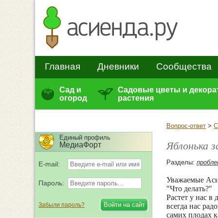
Главная
Дневники
Сообщества
Сад и
Садовые цветы и декор
огород
растения
Вопрос-ответ
>
С
Единый профиль
Яблонька з
МедиаФорт
Разделы:
пробле
E-mail:
Уважаемые Аси
Пароль:
"Что делать?"
Растет у нас в
Забыли пароль?
всегда нас ра
самих плодах к