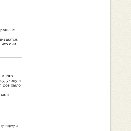
я раньше
звиваются.
 что они
ь много
су, уходу и
. Всё было
И мои
ту форму, а