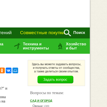
тений
Совместные покупки
Поиск
на
Техника и
Хозяйство
инструменты
и быт
Здесь вы можете задавать вопросы,
и получать ответы от сообщества,
а также делиться своим опытом.
т?" и
Вопросы по темам:
 она
 на
САД И ОГОРОД
Овощи
1389