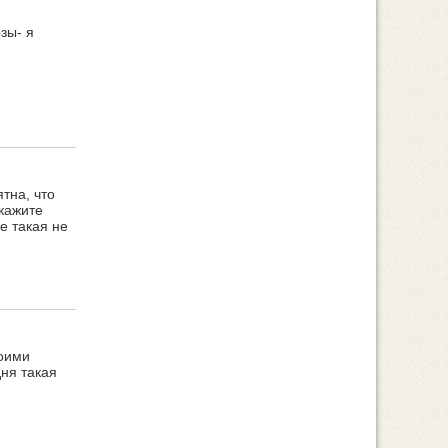
зы- я
тна, что
скажите
е такая не
моими
дня такая