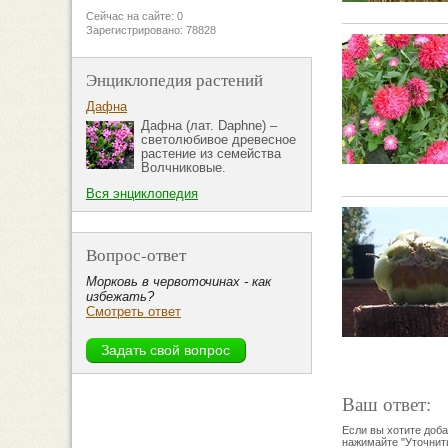
Сейчас на сайте: 0
Зарегистрировано: 78828
Энциклопедия растений
Дафна
Дафна (лат. Daphne) –
светолюбивое древесное
растение из семейства
Волчниковые.
Вся энциклопедия
Вопрос-ответ
Морковь в червоточинах - как
избежать?
Смотреть ответ
Ваш ответ:
Если вы хотите доба
нажимайте "Уточнить