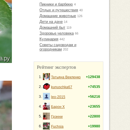
Пикники и барбекю
4
Отдых и путешествия
40
Домашние животные
126
Дети на даче
14
Домашний быт
119
Здоровье человека
66
Кулинария
442
Советы садоводам и
огородникам
202
Рейтинг экспертов
1.
+129438
Татьяна Векленко
2.
+74535
kunuschka67
3.
+56216
leo-2015
4.
+23655
Барон Х
5.
+22800
Грэнни
6.
+19980
Fuchsia