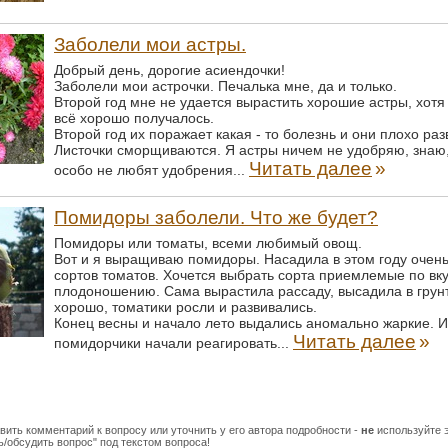
Заболели мои астры.
Добрый день, дорогие асиендочки!
Заболели мои астрочки. Печалька мне, да и только.
Второй год мне не удается вырастить хорошие астры, хот
всё хорошо получалось.
Второй год их поражает какая - то болезнь и они плохо ра
Листочки сморщиваются. Я астры ничем не удобряю, знаю,
Читать далее
»
особо не любят удобрения...
Помидоры заболели. Что же будет?
Помидоры или томаты, всеми любимый овощ.
Вот и я выращиваю помидоры. Насадила в этом году очен
сортов томатов. Хочется выбрать сорта приемлемые по вку
плодоношению. Сама вырастила рассаду, высадила в грунт
хорошо, томатики росли и развивались.
Конец весны и начало лето выдались аномально жаркие. 
Читать далее
»
помидорчики начали реагировать...
вить комментарий к вопросу или уточнить у его автора подробности -
не
используйте э
/обсудить вопрос" под текстом вопроса!