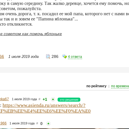
ку в самую середину. Так жалко деревце, хочется ему помочь, н
советом, пожалуйста.
м очень дорога, т. к. посадил ее мой папа, которого нет с нами в
ы так и и зовем ее "Папина яблонька"...
кто откликнется.
 советом как помочь яблоньке
966
286
1 июля 2019 года
4 ответа
|
по рейтингу
по времен
hka67
+1
1 июля 2019 года
#
это решение
ь:
https://www.asienda.ru/answers/search/?
CF%EB%EE%E4%EE%E6%EE%F0%EA%E0
1966
0
1 июля 2019 года
#