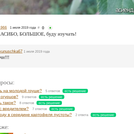
1966
0
1 июля 2019 года
#
ПАСИБО, БОЛЬШОЕ, буду изучать!
kunuschka67
1 июля 2019 года
чи!!!
росы:
ль на молодой груше?
5 ответов
есть решение
 огурцов?
9 ответов
есть решение
ь такое?
8 ответов
есть решение
 с вредителем?
7 ответов
есть решение
году в середине картофеля пустоты?
2 ответа
есть решение
кже: