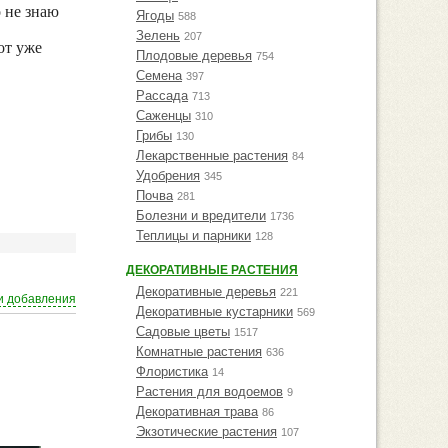
о не знаю
Ягоды
588
Зелень
207
от уже
Плодовые деревья
754
Семена
397
Рассада
713
Саженцы
310
Грибы
130
Лекарственные растения
84
Удобрения
345
Почва
281
Болезни и вредители
1736
Теплицы и парники
128
ДЕКОРАТИВНЫЕ РАСТЕНИЯ
Декоративные деревья
221
и добавления
Декоративные кустарники
569
Садовые цветы
1517
Комнатные растения
636
Флористика
14
Растения для водоемов
9
Декоративная трава
86
Экзотические растения
107