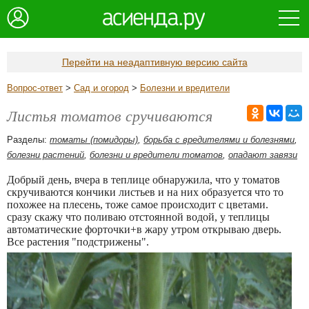
Перейти на неадаптивную версию сайта
Вопрос-ответ
>
Сад и огород
>
Болезни и вредители
Листья томатов сручиваются
Разделы:
томаты (помидоры)
,
борьба с вредителями и болезнями
,
болезни растений
,
болезни и вредители томатов
,
опадают завязи
Добрый день, вчера в теплице обнаружила, что у томатов
скручиваются кончики листьев и на них образуется что то
похожее на плесень, тоже самое происходит с цветами.
сразу скажу что поливаю отстоянной водой, у теплицы
автоматические форточки+в жару утром открываю дверь.
Все растения "подстрижены".