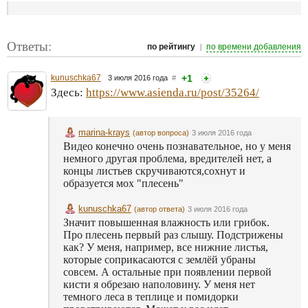
Ответы:
|
по рейтингу
по времени добавления
kunuschka67
+1
3 июля 2016 года
#
Здесь:
https://www.asienda.ru/post/35264/
marina-krays
(автор вопроса)
3 июля 2016 года
Видео конечно очень познавательное, но у меня
немного другая проблема, вредителей нет, а
концы листьев скручиваются,сохнут и
образуется мох "плесень"
kunuschka67
(автор ответа)
3 июля 2016 года
Значит повышенная влажность или грибок.
Про плесень первый раз слышу. Подстрижены
как? У меня, например, все нижние листья,
которые соприкасаются с землёй убраны
совсем. А остальные при появлении первой
кисти я обрезаю наполовину. У меня нет
темного леса в теплице и помидорки