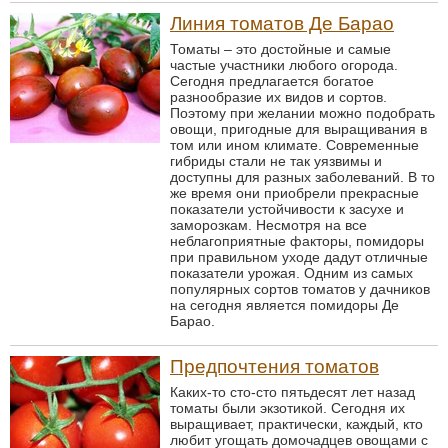
Линия томатов Де Барао
Томаты – это достойные и самые
частые участники любого огорода.
Сегодня предлагается богатое
разнообразие их видов и сортов.
Поэтому при желании можно подобрать
овощи, пригодные для выращивания в
том или ином климате. Современные
гибриды стали не так уязвимы и
доступны для разных заболеваний. В то
же время они приобрели прекрасные
показатели устойчивости к засухе и
заморозкам. Несмотря на все
неблагоприятные факторы, помидоры
при правильном уходе дадут отличные
показатели урожая. Одним из самых
популярных сортов томатов у дачников
на сегодня является помидоры Де
Барао.
Предпочтения томатов
Каких-то сто-сто пятьдесят лет назад
томаты были экзотикой. Сегодня их
выращивает, практически, каждый, кто
любит угощать домочадцев овощами с