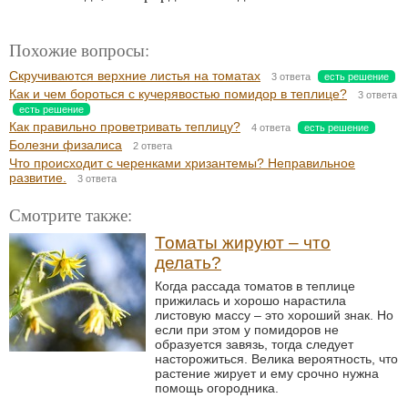
Похожие вопросы:
Скручиваются верхние листья на томатах
3 ответа
есть решение
Как и чем бороться с кучерявостью помидор в теплице?
3 ответа
есть решение
Как правильно проветривать теплицу?
4 ответа
есть решение
Болезни физалиса
2 ответа
Что происходит с черенками хризантемы? Неправильное
развитие.
3 ответа
Смотрите также:
Томаты жируют – что
делать?
Когда рассада томатов в теплице
прижилась и хорошо нарастила
листовую массу – это хороший знак. Но
если при этом у помидоров не
образуется завязь, тогда следует
насторожиться. Велика вероятность, что
растение жирует и ему срочно нужна
помощь огородника.