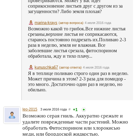
проветриваются. Может у вас идет
соприкосновение листьев друг с другом из за
загущенности? Либо земля плохая?
marina-krays
(автор вопроса)
4 июля 2016 года
Возможно какой то грибок.Все нижние листья
срезаны,верхние листья не соприкасаются,
стараюсь постоянно подрезать их.Поливаю 2-3
раза в неделю, земля не влажная. Все
заболевшие листья срезала, фитоспорином
обработала, жду и тихо плачу...
kunuschka67
(автор ответа)
4 июля 2016 года
Я в теплице поливаю строго один раз в неделю.
Может причина в этом? 2-3 раза для помидор -
это много. Достаточно один раз в неделю, но
обильно.
leo-2015
+1
3 июля 2016 года
#
Возможно серая гниль. Аккуратно срежьте и
удалите поврежденные части растений. Можно
обработать Фитоспорином или хлорокисью
меди, или брордоской жидкостью.