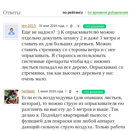
Ответы:
|
по рейтингу
по времени добавления
leo-2015
0
31 мая 2016 года
#
это решение
Еще не надоел? :) К опрыскивателю можно
отдельно докупить штангу 2 и даже 3 метра и
ставить их для больших деревьев. Можно
ставить стремянку со стороны ветра и с нее
опрыскивать. Я стараюсь использовать
системные препараты чтобы яд с нижних
листьев попадал на все дерево. Опрыскиваю со
стремянки, так как высоких деревьев у нас
очень мало.
heritage
0
1 июня 2016 года
#
это решение
Если есть воздуходувка (для опавших листьев,
которая), то можно струю из опрыскивателя ею
разгонять на высоту до 5 метров и выше. Так
делаю я. Подойдет квартирный пылесос с
функцией для покраски или любой аппарат
дающий сильную струю воздуха. Только работа