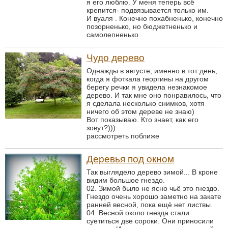
я его люблю. У меня теперь всё
крепится- подвязывается только им.
И вуаля . Конечно похабненько, конечно
позорненько, но бюджетненько и
самолепненько
Чудо дерево
Однажды в августе, именно в тот день,
когда я фоткала георгины на другом
берегу речки я увидела незнакомое
дерево. И так мне оно понравилось, что
я сделала несколько снимков, хотя
ничего об этом дереве не знаю)
Вот показываю. Кто знает, как его
зовут?)))
рассмотреть поближе
Деревья под окном
Так выглядело дерево зимой... В кроне
видим большое гнездо.
02. Зимой было не ясно чьё это гнездо.
Гнездо очень хорошо заметно на закате
ранней весной, пока ещё нет листвы.
04. Весной около гнезда стали
суетиться две сороки. Они приносили