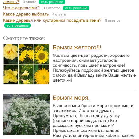
лечить?
3 ответа
есть решение
Что с деревьями?
17 ответов
есть решение
Какое дерево выбрать
4 ответа
Какие деревья или кустарники посадить в тени?
5 ответов
есть решение
Смотрите также:
Брызги желтого!!!
Желтый цвет-цвет радости, хорошего
настроения, снимает усталость,
сонливость, повышает настроение!
Полюбуйтесь подборкой желтых цветов
с моих дач! Выкладывайте Ваши желтые
цветочки!
Брызги моря.
Выросли мои брызги моря огромные, и
завалились. И стала я думать...
Придумала,. Взяла одну дугушку
(раньше парничок делала ) Кто
рассказал русским про скотч?
Примотала я скотчем к шпалере,
Распустила интернетный кабель, как же