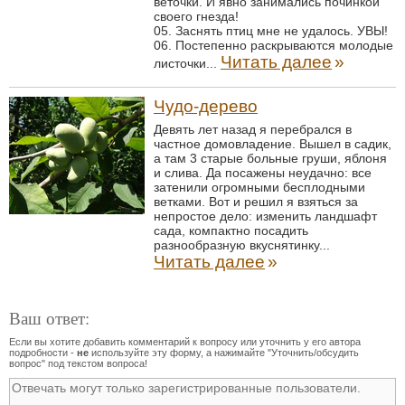
веточки. И явно занимались починкой
своего гнезда!
05. Заснять птиц мне не удалось. УВЫ!
06. Постепенно раскрываются молодые
Читать далее
»
листочки...
Чудо-дерево
Девять лет назад я перебрался в
частное домовладение. Вышел в садик,
а там 3 старые больные груши, яблоня
и слива. Да посажены неудачно: все
затенили огромными бесплодными
ветками. Вот и решил я взяться за
непростое дело: изменить ландшафт
сада, компактно посадить
разнообразную вкуснятинку...
Читать далее
»
Ваш ответ:
Если вы хотите добавить комментарий к вопросу или уточнить у его автора
подробности -
не
используйте эту форму, а нажимайте "Уточнить/обсудить
вопрос" под текстом вопроса!