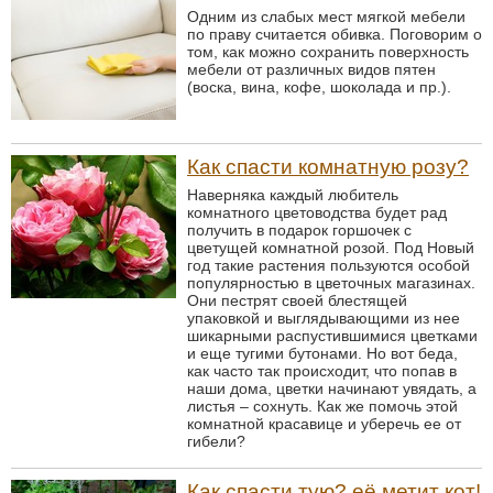
Одним из слабых мест мягкой мебели
по праву считается обивка. Поговорим о
том, как можно сохранить поверхность
мебели от различных видов пятен
(воска, вина, кофе, шоколада и пр.).
Как спасти комнатную розу?
Наверняка каждый любитель
комнатного цветоводства будет рад
получить в подарок горшочек с
цветущей комнатной розой. Под Новый
год такие растения пользуются особой
популярностью в цветочных магазинах.
Они пестрят своей блестящей
упаковкой и выглядывающими из нее
шикарными распустившимися цветками
и еще тугими бутонами. Но вот беда,
как часто так происходит, что попав в
наши дома, цветки начинают увядать, а
листья – сохнуть. Как же помочь этой
комнатной красавице и уберечь ее от
гибели?
Как спасти тую? её метит кот!