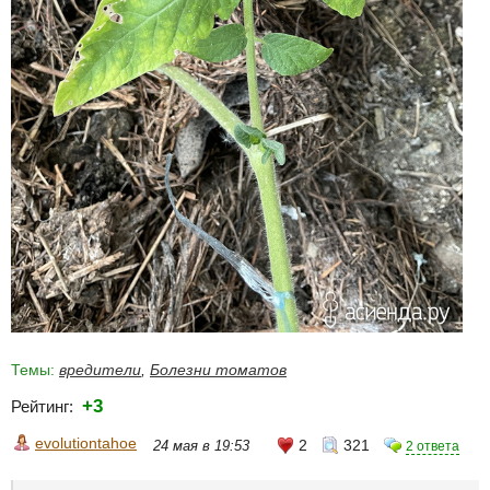
Темы:
вредители
,
Болезни томатов
+3
Рейтинг:
evolutiontahoe
2
321
24 мая в 19:53
2 ответа