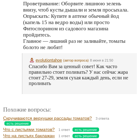
Проветривание: Оборвите лишнюю зелень
внизу, чтоб кусты дышали и земля просыхала.
Опрыскать: Купите в аптеке обычный йод
(капель 15 на ведро воды) или просто
Фитоспорином из садового магазина
пройдитесь.
Главное — лишний раз не заливайте, томаты
болото не любят!
evolutiontahoe
(автор вопроса)
8 июня в 21:50
Спасибо Вам за ценный совет! Как часто
правильно стоит поливать? У нас сейчас жара
стоит 27-29, земля сухая каждый день, если не
проливать
Похожие вопросы:
Скручиваются верхушки рассады томатов?
3 ответа
есть решение
Что с листьями томатов?
1 ответ
есть решение
Что на листьях баклажан
1 ответ
есть решение