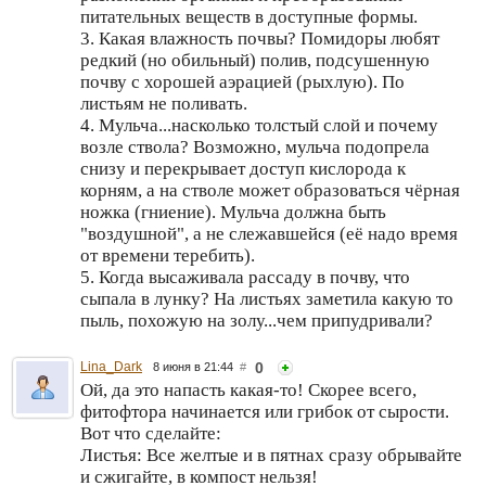
питательных веществ в доступные формы.
3. Какая влажность почвы? Помидоры любят
редкий (но обильный) полив, подсушенную
почву с хорошей аэрацией (рыхлую). По
листьям не поливать.
4. Мульча...насколько толстый слой и почему
возле ствола? Возможно, мульча подопрела
снизу и перекрывает доступ кислорода к
корням, а на стволе может образоваться чёрная
ножка (гниение). Мульча должна быть
"воздушной", а не слежавшейся (её надо время
от времени теребить).
5. Когда высаживала рассаду в почву, что
сыпала в лунку? На листьях заметила какую то
пыль, похожую на золу...чем припудривали?
Lina_Dark
0
8 июня в 21:44
#
Ой, да это напасть какая-то! Скорее всего,
фитофтора начинается или грибок от сырости.
Вот что сделайте:
Листья: Все желтые и в пятнах сразу обрывайте
и сжигайте, в компост нельзя!