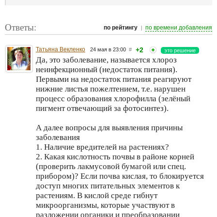
Ответы:
|
по рейтингу
по времени добавления
Татьяна Векленко
+2
24 мая в 23:00
#
это решение
Да, это заболевание, называется хлороз
неинфекционный (недостаток питания).
Первыми на недостаток питания реагируют
нижние листья пожелтением, т.е. нарушен
процесс образования хлорофилла (зелёный
пигмент отвечающий за фотосинтез).
А далее вопросы для выявления причины
заболевания
1. Наличие вредителей на растениях?
2. Какая кислотность почвы в районе корней
(проверить лакмусовой бумагой или спец.
прибором)? Если почва кислая, то блокируется
доступ многих питательных элементов к
растениям. В кислой среде гибнут
микроорганизмы, которые участвуют в
разложении органики и преобразовании