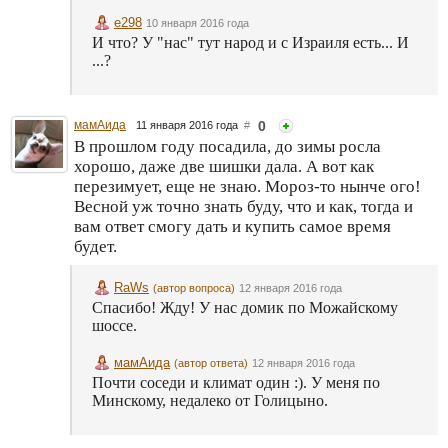
e298
10 января 2016 года
И что? У "нас" тут народ и с Израиля есть... И
...?
мамАида
0
11 января 2016 года
#
В прошлом году посадила, до зимы росла
хорошо, даже две шишки дала. А вот как
перезимует, еще не знаю. Мороз-то нынче ого!
Весной уж точно знать буду, что и как, тогда и
вам ответ смогу дать и купить самое время
будет.
RaWs
(автор вопроса)
12 января 2016 года
Спасибо! Жду! У нас домик по Можайскому
шоссе.
мамАида
(автор ответа)
12 января 2016 года
Почти соседи и климат один :). У меня по
Минскому, недалеко от Голицыно.