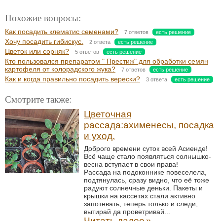
Похожие вопросы:
Как посадить клематис семенами?
7 ответов
есть решение
Хочу посадить гибискус.
2 ответа
есть решение
Цветок или сорняк?
5 ответов
есть решение
Кто пользовался препаратом " Престиж" для обработки семян
картофеля от колорадского жука?
7 ответов
есть решение
Как и когда правильно посадить верески?
3 ответа
есть решение
Смотрите также:
Цветочная
рассада:ахименесы, посадка
и уход.
Доброго времени суток всей Асиенде!
Всё чаще стало появляться солнышко-
весна вступает в свои права!
Рассада на подоконнике повеселела,
подтянулась, сразу видно, что её тоже
радуют солнечные деньки. Пакеты и
крышки на кассетах стали активно
запотевать, теперь только и следи,
вытирай да проветривай...
Читать далее
»