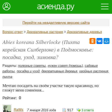
Перейти на неадаптивную версию сайта
Вопрос-ответ
>
Декоративные растения
>
Декоративные деревья
Abies koreana Silberlocke (Пихта
корейская Силберлоке) в Подмосковье:
посадка, уход, зимовка?
Разделы:
полезные советы
,
нужен совет (помощь)
,
садовые
работы
,
посадка и уход
,
декоративные деревья
,
хвойные растения
,
пихта
Мечтаю посадить на своём участке такую красавицу, но
гложут меня сомнения...
0
Рейтинг:
RaWs
917
7 января 2016 года
3 ответа