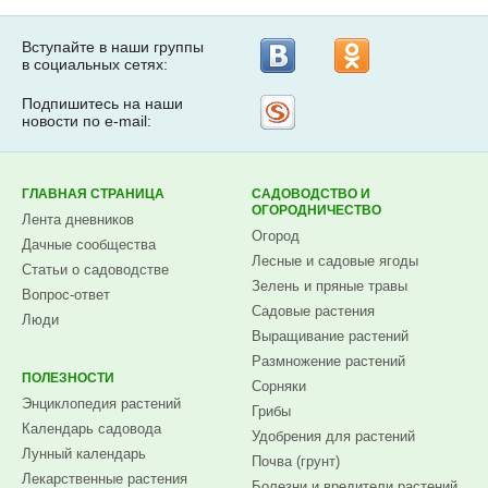
Вступайте в наши группы
в социальных сетях:
Подпишитесь на наши
Рассылка
новости по e-mail:
на
Subscribe.ru
ГЛАВНАЯ СТРАНИЦА
САДОВОДСТВО И
ОГОРОДНИЧЕСТВО
Лента дневников
Огород
Дачные сообщества
Лесные и садовые ягоды
Статьи о садоводстве
Зелень и пряные травы
Вопрос-ответ
Садовые растения
Люди
Выращивание растений
Размножение растений
ПОЛЕЗНОСТИ
Сорняки
Энциклопедия растений
Грибы
Календарь садовода
Удобрения для растений
Лунный календарь
Почва (грунт)
Лекарственные растения
Болезни и вредители растений