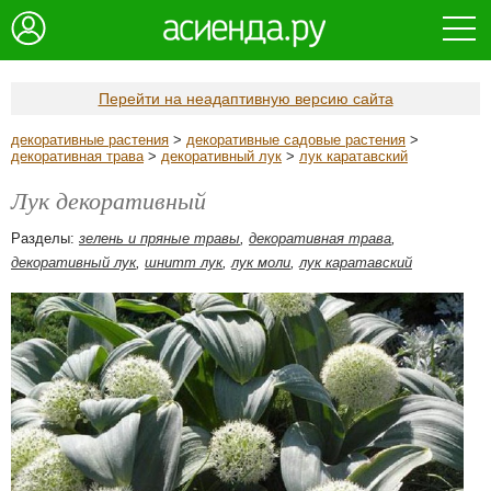
Перейти на неадаптивную версию сайта
декоративные растения
>
декоративные садовые растения
>
декоративная трава
>
декоративный лук
>
лук каратавский
Лук декоративный
Разделы:
зелень и пряные травы
,
декоративная трава
,
декоративный лук
,
шнитт лук
,
лук моли
,
лук каратавский