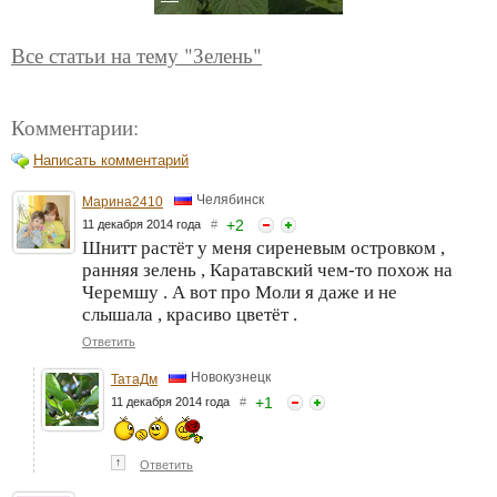
Все статьи на тему "Зелень"
Комментарии:
Написать комментарий
Челябинск
Марина2410
+
2
11 декабря 2014 года
#
Шнитт растёт у меня сиреневым островком ,
ранняя зелень , Каратавский чем-то похож на
Черемшу . А вот про Моли я даже и не
слышала , красиво цветёт .
Ответить
Новокузнецк
ТатаДм
+
1
11 декабря 2014 года
#
↑
Ответить