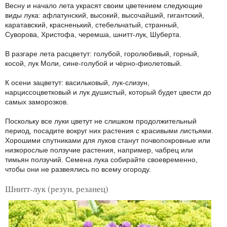
Весну и начало лета украсят своим цветением следующие
виды лука: афлатунский, высокий, высочайший, гигантский,
каратавский, красненький, стебельчатый, странный,
Суворова, Христофа, черемша, шнитт-лук, Шуберта.
В разгаре лета расцветут: голубой, горолюбивый, горный,
косой, лук Моли, сине-голубой и чёрно-фиолетовый.
К осени зацветут: васильковый, лук-слизун,
нарциссоцветковый и лук душистый, который будет цвести до
самых заморозков.
Поскольку все луки цветут не слишком продолжительный
период, посадите вокруг них растения с красивыми листьями.
Хорошими спутниками для луков станут почвопокровные или
низкорослые ползучие растения, например, чабрец или
тимьян ползучий. Семена лука собирайте своевременно,
чтобы они не развеялись по всему огороду.
Шнитт-лук (резун, резанец)