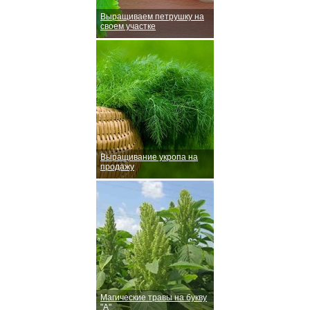
Выращиваем петрушку на
своем участке
Выращивание укропа на
продажу
Магические травы на букву
"А"