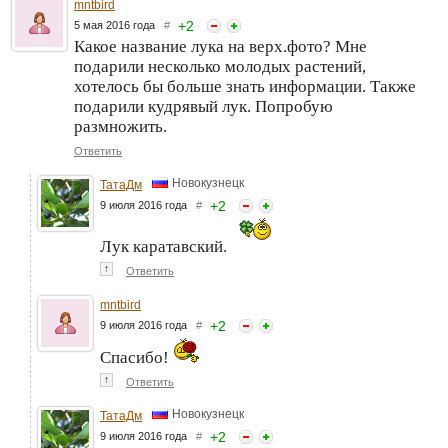
mntbird
+
2
5 мая 2016 года
#
Какое название лука на верх.фото? Мне
подарили несколько молодых растений,
хотелось бы больше знать информации. Также
подарили кудрявый лук. Попробую
размножить.
Ответить
Новокузнецк
ТатаДм
+
2
9 июля 2016 года
#
Лук каратавский.
↑
Ответить
mntbird
+
2
9 июля 2016 года
#
Спасибо!
↑
Ответить
Новокузнецк
ТатаДм
+
2
9 июля 2016 года
#