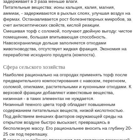
задерживает в 3 раза меньше влаги.
Питательные вещества: ионы кальция, калия, магния,
аммиак, - задерживаются в рыхлых слоях, улучшая воздух на
фермах. Останавливается рост болезнетворных микробов, за
счет антисептических свойств, кислой реакции.
Смешивая торф с соломой, получают двойную выгоду: чистое
помещение, большая впитывающая способность.
Навозохранилище дольше заполняется отходами
животноводства, отсутствует жидкая фракция. Экономия на
переработке исходного продукта (компоста).
Сфера сельского хозяйства
Наиболее рационально на огородах применять торф после
предварительного компостирования с навозом, перегноем,
соломой, опилками, растительными и кухонными отходами. К
верховой фракции добавляют известковые вещества,
низинная - в таких элементах не нуждается.
Низинный темного цвета торф обладает повышенным
содержанием питательных веществ, низкой кислотностью.
Под действием внешних факторов окружающей среды на
открытом воздухе быстро высыхает, превращаясь в
бесполезную массу. Его рациональнее вносить на глубину 20-
25 см под перепашку.