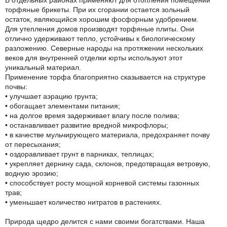
В отдельных районах применяют для отопления помещений
торфяные брикеты. При их сгорании остается зольный
остаток, являющийся хорошим фосфорным удобрением.
Для утепления домов производят торфяные плиты. Они
отлично удерживают тепло, устойчивы к биологическому
разложению. Северные народы на протяжении нескольких
веков для внутренней отделки юрты используют этот
уникальный материал.
Применение торфа благоприятно сказывается на структуре
почвы:
• улучшает аэрацию грунта;
• обогащает элементами питания;
• на долгое время задерживает влагу после полива;
• останавливает развитие вредной микрофлоры;
• в качестве мульчирующего материала, предохраняет почву
от пересыхания;
• оздоравливает грунт в парниках, теплицах;
• укрепляет дернину сада, склонов, предотвращая ветровую,
водную эрозию;
• способствует росту мощной корневой системы газонных
трав;
• уменьшает количество нитратов в растениях.
Природа щедро делится с нами своими богатствами. Наша