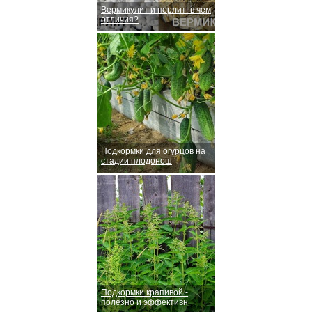
Вермикулит и перлит: в чем
отличия?
Подкормки для огурцов на
стадии плодонош
Подкормки крапивой -
полезно и эффективн