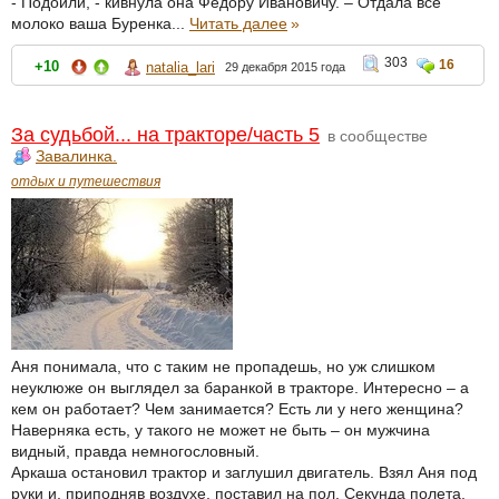
- Подоили, - кивнула она Федору Ивановичу. – Отдала все
молоко ваша Буренка...
Читать далее
»
303
16
+10
natalia_lari
29 декабря 2015 года
За судьбой... на тракторе/часть 5
в сообществе
Завалинка.
отдых и путешествия
Аня понимала, что с таким не пропадешь, но уж слишком
неуклюже он выглядел за баранкой в тракторе. Интересно – а
кем он работает? Чем занимается? Есть ли у него женщина?
Наверняка есть, у такого не может не быть – он мужчина
видный, правда немногословный.
Аркаша остановил трактор и заглушил двигатель. Взял Аня под
руки и, приподняв воздухе, поставил на пол. Секунда полета,