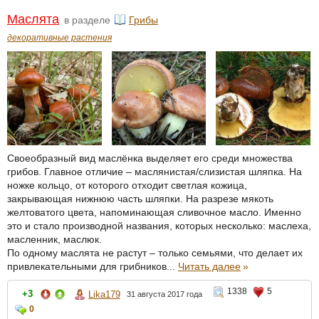
Маслята
в разделе
Грибы
декоративные растения
Своеобразный вид маслёнка выделяет его среди множества
грибов. Главное отличие – маслянистая/слизистая шляпка. На
ножке кольцо, от которого отходит светлая кожица,
закрывающая нижнюю часть шляпки. На разрезе мякоть
желтоватого цвета, напоминающая сливочное масло. Именно
это и стало производной названия, которых несколько: маслеха,
масленник, маслюк.
По одному маслята не растут – только семьями, что делает их
привлекательными для грибников...
Читать далее
»
1338
5
+3
Lika179
31 августа 2017 года
0