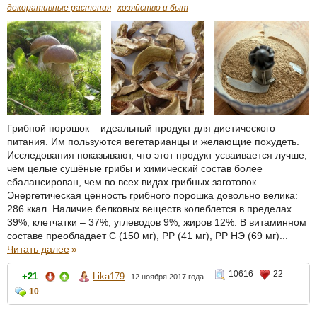
декоративные растения
хозяйство и быт
Грибной порошок – идеальный продукт для диетического
питания. Им пользуются вегетарианцы и желающие похудеть.
Исследования показывают, что этот продукт усваивается лучше,
чем целые сушёные грибы и химический состав более
сбалансирован, чем во всех видах грибных заготовок.
Энергетическая ценность грибного порошка довольно велика:
286 ккал. Наличие белковых веществ колеблется в пределах
39%, клетчатки – 37%, углеводов 9%, жиров 12%. В витаминном
составе преобладает С (150 мг), РР (41 мг), РР НЭ (69 мг)...
Читать далее
»
10616
22
+21
Lika179
12 ноября 2017 года
10