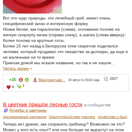
Вот это чудо природы. это лечебный гриб, имеет очень
специфический запах и интересную форму.
Ножка белая, как паралончик (слева), основание похоже на
мягкую скорлупу яичка (справа снизу), а шапка (слева вверху)-
более похожа на крупные соты.
Более 15 лет назад в Белорусии этим секретом поделился
человек, который продавал это лекарство за доллары, да еще и
не маленькие на то время.
Приехав домой мы искали название, но так и не нашли...
Читать далее
»
2607
+33
Многодетная...
20 августа 2016 года
7
6
В цветник пришли лесные гости
в сообществе
Клумбы и цветники
декоративные растения
благоустройство участка
хозяйство и быт
Теперь вот думаю, как сохранить грибницу? Возможно ли это?
Может, у кого есть опыт? или они больше не вырастут на этом