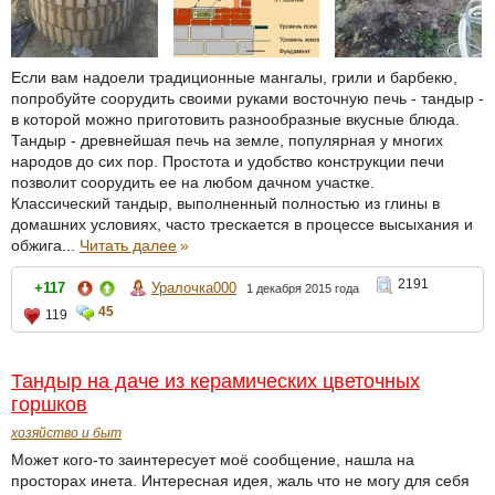
Если вам надоели традиционные мангалы, грили и барбекю,
попробуйте соорудить своими руками восточную печь - тандыр -
в которой можно приготовить разнообразные вкусные блюда.
Тандыр - древнейшая печь на земле, популярная у многих
народов до сих пор. Простота и удобство конструкции печи
позволит соорудить ее на любом дачном участке.
Классический тандыр, выполненный полностью из глины в
домашних условиях, часто трескается в процессе высыхания и
обжига...
Читать далее
»
2191
+117
Уралочка000
1 декабря 2015 года
45
119
Тандыр на даче из керамических цветочных
горшков
хозяйство и быт
Может кого-то заинтересует моё сообщение, нашла на
просторах инета. Интересная идея, жаль что не могу для себя