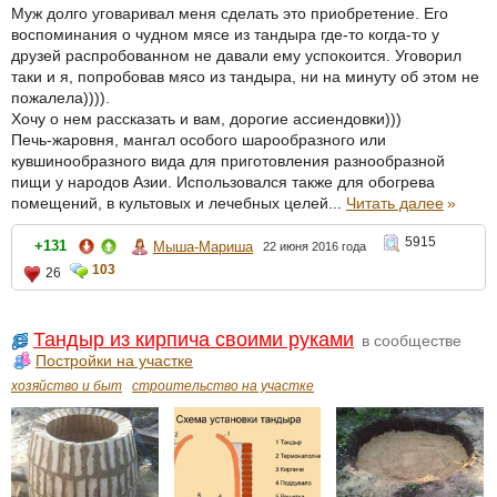
Муж долго уговаривал меня сделать это приобретение. Его
воспоминания о чудном мясе из тандыра где-то когда-то у
друзей распробованном не давали ему успокоится. Уговорил
таки и я, попробовав мясо из тандыра, ни на минуту об этом не
пожалела)))).
Хочу о нем рассказать и вам, дорогие ассиендовки)))
Печь-жаровня, мангал особого шарообразного или
кувшинообразного вида для приготовления разнообразной
пищи у народов Азии. Использовался также для обогрева
помещений, в культовых и лечебных целей...
Читать далее
»
5915
+131
Мыша-Мариша
22 июня 2016 года
103
26
Тандыр из кирпича своими руками
в сообществе
Постройки на участке
хозяйство и быт
строительство на участке