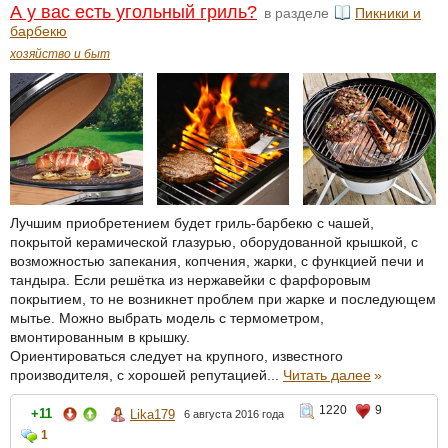
А у вас есть угольный гриль?
в разделе
Пикники и
барбекю
хозяйство и быт
Лучшим приобретением будет гриль-барбекю с чашей,
покрытой керамической глазурью, оборудованной крышкой, с
возможностью запекания, копчения, жарки, с функцией печи и
тандыра. Если решётка из нержавейки с фарфоровым
покрытием, то не возникнет проблем при жарке и последующем
мытье. Можно выбрать модель с термометром,
вмонтированным в крышку.
Ориентироваться следует на крупного, известного
производителя, с хорошей репутацией...
Читать далее
»
1220
9
+11
Lika179
6 августа 2016 года
1