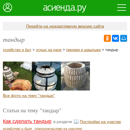
Перейти на неадаптивную версию сайта
тандыр
хозяйство и быт
>
отдых на даче
>
пикники и шашлыки
> тандыр
Все фото на тему "тандыр"
Статьи на тему "тандыр"
Как сделать тандыр
в разделе
Постройки на участке
хозяйство и быт
строительство на участке