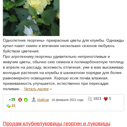
Однолетние георгины- прекрасные цветы для клумбы. Однажды
купил пакет семян и втечении нескольких сезонов любуюсь
буйством цветения.
Про агротехнику:георгины удивительно неприхотливые и
живучие цветы, обычно сею семена в поликарбонатную теплицу
в апреле на рассаду, всхожесть отличная, уже в мае высаживаю
молодые растения на клумбы в шахматном порядке для более
равномерного освещения. Хорошо если почва влажная,
приживаемость улучшается, естественно при пересадке
поливаю...
Читать далее
»
1823
5
+39
staljvar
16 февраля 2021 года
21
Продам клубнелуковицы георгин и луковицы