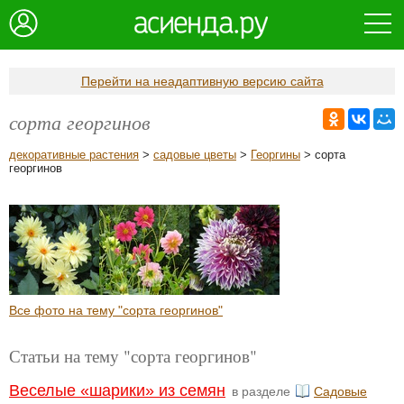
Перейти на неадаптивную версию сайта
сорта георгинов
декоративные растения
>
садовые цветы
>
Георгины
> сорта
георгинов
Все фото на тему "сорта георгинов"
Статьи на тему "сорта георгинов"
Веселые «шарики» из семян
в разделе
Садовые