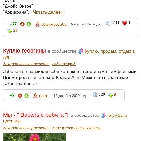
"Бугги"
"Джойс Энтре"
"Аррифана"...
Читать далее
»
1811
1
+27
Васильева68
15 марта 2020 года
31
Куплю георгины
в сообществе
Куплю, продам, отдам в
дар...
декоративные растения
сад и огород
Заболела я новойдля себя хотелкой - георгинами нимфейными.
Высмотрела в инете сортКелгаи Анн. Может кто выращивает
такие георгины?
829
6
+9
nata...
12 декабря 2019 года
Мы - " Веселые ребята "!
в сообществе
Клумбы и
цветники
декоративные растения
благоустройство участка