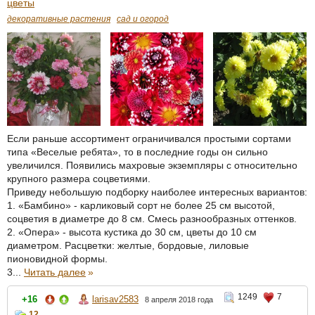
цветы
декоративные растения
сад и огород
Если раньше ассортимент ограничивался простыми сортами
типа «Веселые ребята», то в последние годы он сильно
увеличился. Появились махровые экземпляры с относительно
крупного размера соцветиями.
Приведу небольшую подборку наиболее интересных вариантов:
1. «Бамбино» - карликовый сорт не более 25 см высотой,
соцветия в диаметре до 8 см. Смесь разнообразных оттенков.
2. «Опера» - высота кустика до 30 см, цветы до 10 см
диаметром. Расцветки: желтые, бордовые, лиловые
пионовидной формы.
3...
Читать далее
»
1249
7
+16
larisav2583
8 апреля 2018 года
12