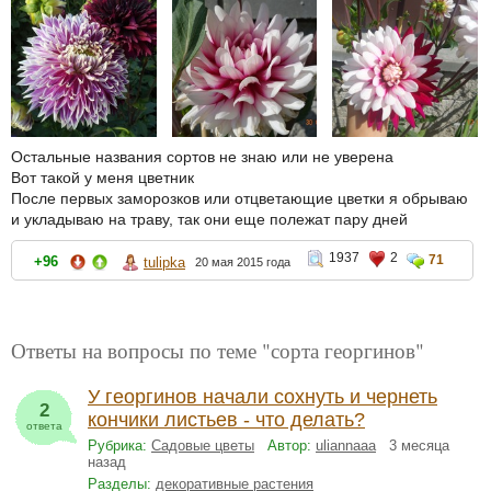
Остальные названия сортов не знаю или не уверена
Вот такой у меня цветник
После первых заморозков или отцветающие цветки я обрываю
и укладываю на траву, так они еще полежат пару дней
1937
2
71
+96
tulipka
20 мая 2015 года
Ответы на вопросы по теме "сорта георгинов"
У георгинов начали сохнуть и чернеть
2
кончики листьев - что делать?
ответа
Рубрика:
Садовые цветы
Автор:
uliannaaa
3 месяца
назад
Разделы:
декоративные растения