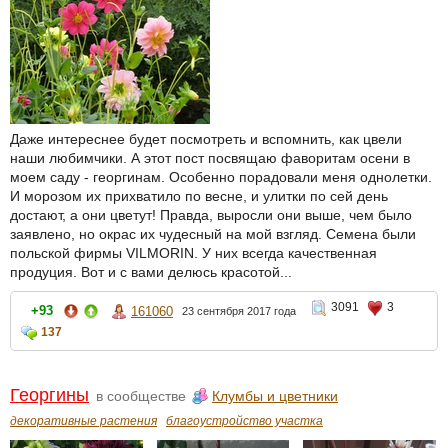
Даже интереснее будет посмотреть и вспомнить, как цвели
наши любимчики. А этот пост посвящаю фаворитам осени в
моем саду - георгинам. Особенно порадовали меня однолетки.
И морозом их прихватило по весне, и улитки по сей день
достают, а они цветут! Правда, выросли они выше, чем было
заявлено, но окрас их чудесный на мой взгляд. Семена были
польской фирмы VILMORIN. У них всегда качественная
продуция. Вот и с вами делюсь красотой...
3091
3
+93
161060
23 сентября 2017 года
137
Георгины
в сообществе
Клумбы и цветники
декоративные растения
благоустройство участка